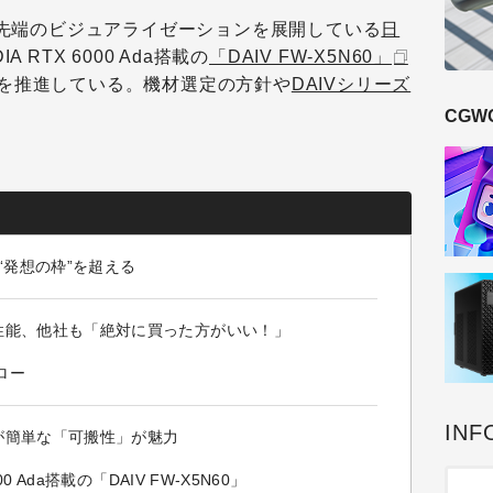
最先端のビジュアライゼーションを展開している
日
 RTX 6000 Ada搭載の
「DAIV FW-X5N60」
を推進している。機材選定の方針や
DAIVシリーズ
CGW
“発想の枠”を超える
性能、他社も「絶対に買った方がいい！」
ロー
INF
が簡単な「可搬性」が魅力
0 Ada搭載の「DAIV FW-X5N60」