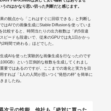
IV FW-X5N60は決して安い機材ではありませ
いうのはかなり思い切った判断だと感じます。
果の観点から「これはすぐに回収できる」と判断し
での画像生成にStable Diffusionを使っていま
 Adaを比較すると、時間当たりの出力枚数は「約5倍違
習スピードも段違いで、従来のGPUでは丸1日かかっ
ら「約2時間で終わる」ほどでした。
生成AIを使った実験的な画像生成を行なったのです
100GB）という圧倒的な枚数を生成してくれまし
重要ではあるのですが、ここまでの進化と実力を目
用すれば「1人の人間が思いつく“発想の枠” を簡単に
きましたね。
異次元の性能、他社も「絶対に買った