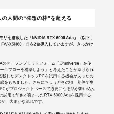
4.
グラ
代
人の人間の“発想の枠”を超える
メモ
スト
HD
を搭載した「NVIDIA RTX 6000 Ada」（以下、
 FW-X5N60」
を2台導入していますが、きっかけ
DIAのオープンプラットフォーム「Omniverse」を使
ークフローを構築しよう」と考えたことが挙げられ
daを搭載したデスクトップPCを試用する機会があったの
感をもちました。さらにちょうどその頃、別件で生
なPCがプロジェクトベースで必要になる話が舞い込ん
の試用で印象が良かったRTX 6000 Adaを採用する
いうのが、大まかな流れです。