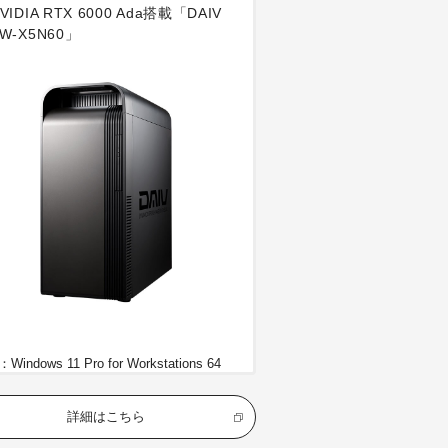
VIDIA RTX 6000 Ada搭載「DAIV
W-X5N60」
Windows 11 Pro for Workstations 64
ット（DSP
U：インテル Xeon w5-2455X プロセッ
詳細はこちら
（12コア【Pコア 12、Eコア 0】 / 24
ッド / 3.20GHz【Pコア】 / TB時最大