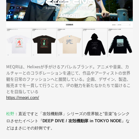
MEQRIは、Helixesが手がけるアパレルブランド。アニメや音楽、カ
ルチャーとのコラボレーションを通じて、作品やアーティストの世界
観を日常のファッションへと展開している。企画、デザイン、製造、
販売までを一貫して行うことで、IPの魅力を新たなかたちで届けるこ
とを目指している
https://meqri.com/
松野
：直近ですと「攻殻機動隊」シリーズの世界観と“音楽”をシンク
ロさせたイベント
『
DEEP DIVE / 攻殻機動隊 in TOKYO NODE
』な
どはまさにその好例です。