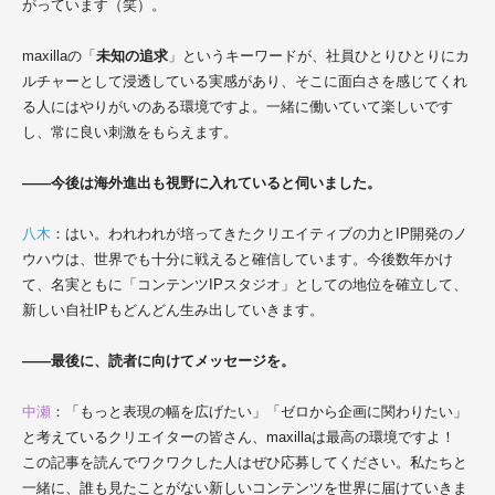
がっています（笑）。
maxillaの「
未知の追求
」というキーワードが、社員ひとりひとりにカ
ルチャーとして浸透している実感があり、そこに面白さを感じてくれ
る人にはやりがいのある環境ですよ。一緒に働いていて楽しいです
し、常に良い刺激をもらえます。
――今後は海外進出も視野に入れていると伺いました。
八木
：はい。われわれが培ってきたクリエイティブの力とIP開発のノ
ウハウは、世界でも十分に戦えると確信しています。今後数年かけ
て、名実ともに「コンテンツIPスタジオ」としての地位を確立して、
新しい自社IPもどんどん生み出していきます。
――最後に、読者に向けてメッセージを。
中瀬
：「もっと表現の幅を広げたい」「ゼロから企画に関わりたい」
と考えているクリエイターの皆さん、maxillaは最高の環境ですよ！
この記事を読んでワクワクした人はぜひ応募してください。私たちと
一緒に、誰も見たことがない新しいコンテンツを世界に届けていきま