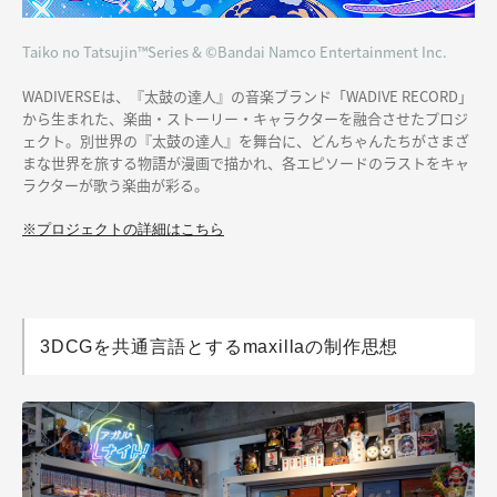
Taiko no Tatsujin™Series & ©Bandai Namco Entertainment Inc.
WADIVERSEは、『太鼓の達人』の音楽ブランド「WADIVE RECORD」
から生まれた、楽曲・ストーリー・キャラクターを融合させたプロジ
ェクト。別世界の『太鼓の達人』を舞台に、どんちゃんたちがさまざ
まな世界を旅する物語が漫画で描かれ、各エピソードのラストをキャ
ラクターが歌う楽曲が彩る。
※プロジェクトの詳細はこちら
3DCGを共通言語とするmaxillaの制作思想