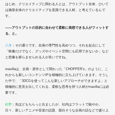
はじめ、クリエイティブに関わる人とは、アウトプット全体、ひいて
は施策全体のクリエイティブを意識できる人材、と考えているんで
す。
――アウトプットの目的に合わせて柔軟に発想できる人がフィットす
る、と。
八木
：その通りです。自身の専門性を高めつつ、それを起点にして
「映像だけでなく、グッズやイベント空間にも応用できないか」など
と想像を膨らませられる人が良いですね。
maxillaは、企画・原作として関わった「CHOPPER’s」のように、こ
れからも新しいコンテンツIPを積極的に立ち上げていきます。そうし
た中で、「3DCGを使ってこんな新しいアプローチができますよ」と
積極的に意見を出してくれる、柔軟な思考を持つ人材がmaxillaには必
要です。
松野
：先ほどもちらっと出ましたが、社内はフラットで賑やか。
日々、新しいアニメや音楽の話題、面白そうな企画の話などで盛り上