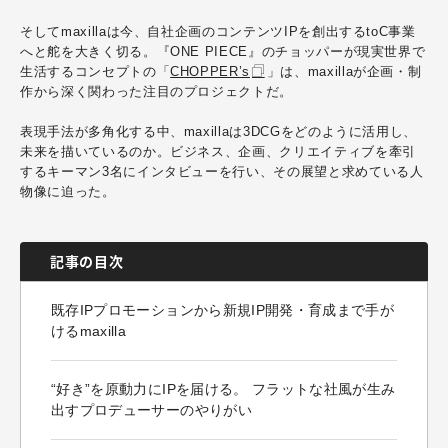
そしてmaxillaは今、自社企画のコンテンツIPを創出するtoC事業
へと舵を大きく切る。『ONE PIECE』のチョッパーが現実世界で
生活するコンセプトの「
CHOPPER’s
」は、maxillaが企画・制
作から深く関わった注目のプロジェクトだ。
表現手法が多角化する中、maxillaは3DCGをどのように活用し、
未来を描いているのか。ビジネス、企画、クリエイティブを牽引
するキーマン3名にインタビューを行い、その展望と求めている人
物像に迫った。
記事の目次
既存IPプロモーションから新規IP開発・育成まで手が
けるmaxilla
“好き”を原動力にIPを届ける。 フラットな社風が生み
出すプロデューサーのやりがい