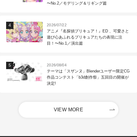
〜No.2／モデリング＆リギング篇
2026/07/22
アニメ『名探偵プリキュア！』ED 、可愛さと
遊び心あふれるプリキュアたちの表現に注
目！〜No.1／演出篇
2026/08/04
テーマは「スザンヌ」Blenderユーザー限定CG
作品コンテスト「b3d創作祭」五回目の開催が
決定!
VIEW MORE