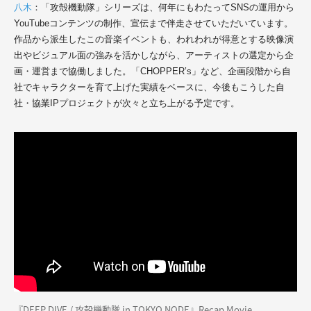
八木
：「攻殻機動隊」シリーズは、何年にもわたってSNSの運用から
YouTubeコンテンツの制作、宣伝まで伴走させていただいています。
作品から派生したこの音楽イベントも、われわれが得意とする映像演
出やビジュアル面の強みを活かしながら、アーティストの選定から企
画・運営まで協働しました。「CHOPPER’s」など、企画段階から自
社でキャラクターを育て上げた実績をベースに、今後もこうした自
社・協業IPプロジェクトが次々と立ち上がる予定です。
『DEEP DIVE / 攻殻機動隊 in TOKYO NODE』Recap Movie