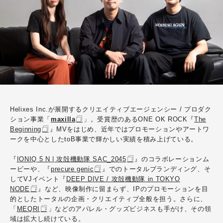
Helixes Inc.が展開するクリエイティブエージェンシー / プロダク
ション事業「
maxilla
」。受賞歴のあるONE OK ROCK『
The
Beginning
』MVをはじめ、近年ではプロモーションやアートワ
ークを中心としたtoB事業で輝かしい実績を積み上げている。
『
IONIQ 5 N | 攻殻機動隊 SAC_2045
』のコラボレーションム
ービーや、『
precure genic
』でのトータルブランディング、そ
してVJイベント『
DEEP DIVE / 攻殻機動隊 in TOKYO
NODE
』など、映像制作に留まらず、IPのプロモーションを目
的としたトータルの企画・クリエイティブ全般を担う。さらに、
「
MEQRI
」などのアパレル・グッズビジネスも手がけ、その領
域は拡大し続けている。