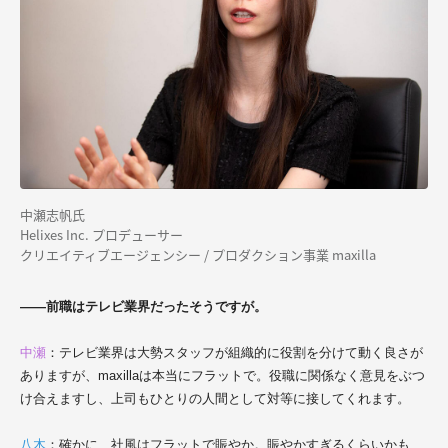
中瀬志帆氏
Helixes Inc. プロデューサー
クリエイティブエージェンシー / プロダクション事業 maxilla
――前職はテレビ業界だったそうですが。
中瀬
：
テレビ業界は大勢スタッフが組織的に役割を分けて動く良さが
ありますが
、maxillaは本当にフラットで。役職に関係なく意見をぶつ
け合えますし、上司もひとりの人間として対等に接してくれます。
八木
：確かに、社風はフラットで賑やか。賑やかすぎるくらいかも