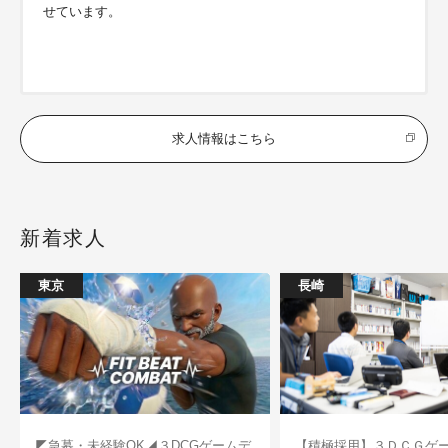
せています。
求人情報はこちら
新着求人
東京
長崎
◤急募・未経験OK◢３DCGゲームデ
【積極採用】３ＤＣＧゲ