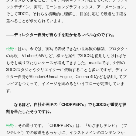
ックデザイン、実写、モーショングラフィックス、アニメーション、
そして3DCG。それらを横断的に理解し、目的に応じて最適な手段を
選べることが求められています。
――ディレクター自身が自ら手を動かせるレベルなのですね。
松野
：はい。今では、実写で表現できない世界観の構築、プロダクト
の再現、VTuberのMVなど、様々な案件で3DCGを使用しなければそ
もそも成り立たないケースが増えてきました。maxillaでは、外部の
3DCGスタジオやクリエイターに依頼することも多いですが、ディレ
クター自身がBlenderやUnreal Engine、Cinema 4Dなどを活用してプ
レビズをつくって、イメージを固めるというフローが定着していま
す。
――なるほど。自社企画IPの「CHOPPER’s」でも3DCGが重要な役
割を果たしたそうですね。
松野
：その通りです。「CHOPPER’s」は、『めざましテレビ』（フ
ジテレビ）での放送をきっかけに、イラストメインのコンテンツか