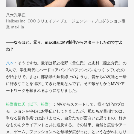
八木光平氏
Helixes Inc. COO クリエイティブエージェンシー / プロダクション事
業 maxilla
――なるほど。元々、maxillaはMV制作からスタートしたのですよ
ね？
八木
：そうですね。最初は私と松野（貴仁氏）と志村（龍之介氏）の
3人で、学生時代にハードコアバンドのファンジンをつくっていたの
が始まりで。まさに部活動の延長線上のような、昔からの友達と一緒
に好きなことを追求してきた感覚なんです。その繋がりからMVやア
ートワークを頼まれるようになりました。
松野貴仁氏（以下、松野）
：MVからスタートして、様々なIPのプロ
モーションを中心にお手伝いしてきましたが、私たちが目指すのは、
単なる請負作業ではありません。自分たちが面白いと思うもの、好き
なものをクライアントと共に追及する。その結果、自然と広告やアニ
メ、ゲーム、ファッションへと領域が広がった、というながれになり