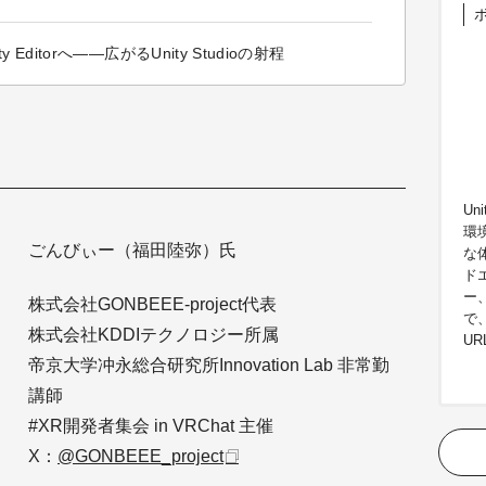
ditorへ――広がるUnity Studioの射程
Un
環
ごんびぃー（福田陸弥）氏
な
ド
ー
株式会社GONBEEE-project代表
で
株式会社KDDIテクノロジー所属
U
帝京大学冲永総合研究所Innovation Lab 非常勤
講師
#XR開発者集会 in VRChat 主催
X：
@GONBEEE_project