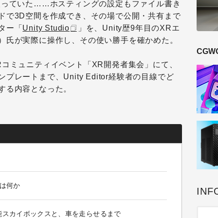
入っていた……ホスティングの設定もファイル書き
ドで3D空間を作成でき、その場で公開・共有まで
ター「
Unity Studio
」を、Unity歴9年目のXRエ
）氏が実際に操作し、その使い勝手を確かめた。
CGW
Rコミュニティイベント「XR開発者集会」にて、
レートまで、Unity Editor経験者の目線でど
する内容となった。
とは何か
INF
能スカイボックスと、車を走らせるまで