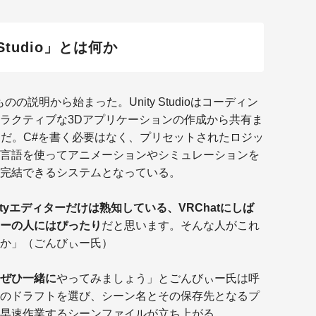
Studio」とは何か
のものの説明から始まった。Unity Studioはコーディン
ラクティブな3Dアプリケーションの作成から共有ま
ーだ。C#を書く必要はなく、プリセットされたロジッ
言語を使ってアニメーションやシミュレーションを
完結できるシステムとなっている。
tyエディターだけは熟知している、VRChatにしば
ーの人にはぴったり
だと思います。そんな人がこれ
か」（ごんびぃー氏）
ぜひ一緒に
やってみましょう」とごんびぃー氏は呼
のドラフトを選び、シーン名とその保存先となるプ
早速作業するシーンファイルが立ち上がる。