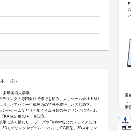
E
坂本一樹）
れ、多摩美術大学卒。
通
モデリングの専門会社で修行を積み、大手ゲーム会社 R&D
ミ
を活用したアバター生成技術の特許を取得したのち独立。
最
ョンやゲームなどリアルタイム分野のモデリングに特化し
載
「KATASHIRO＋」を設立。
の執筆に多く携わり、 ブログやFanboxなどのメディアに力
、3Dモデリングやゲームエンジン、CG原型、3Dスキャン