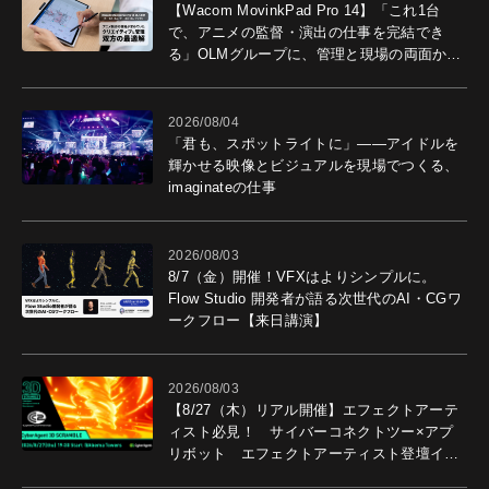
【Wacom MovinkPad Pro 14】「これ1台
で、アニメの監督・演出の仕事を完結でき
る」OLMグループに、管理と現場の両面から
導入効果を聞いた
2026/08/04
「君も、スポットライトに」――アイドルを
輝かせる映像とビジュアルを現場でつくる、
imaginateの仕事
2026/08/03
8/7（金）開催！VFXはよりシンプルに。
Flow Studio 開発者が語る次世代のAI・CGワ
ークフロー【来日講演】
2026/08/03
【8/27（木）リアル開催】エフェクトアーテ
ィスト必見！ サイバーコネクトツー×アプ
リボット エフェクトアーティスト登壇イベ
ントを開催！－サイバーエージェント