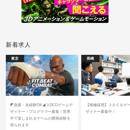
新着求人
東京
長崎
◤急募・未経験OK◢３DCGゲームデ
【積極採用】３ＤＣＧゲ
ザイナー・プログラマー募集！世界
ザイナー募集中！
中で楽しまれるゲームの開発経験を
得られます