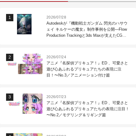
2026/07/28
Autodeskが『機動戦士ガンダム 閃光のハサウ
ェイ キルケーの魔女』制作事例を公開―Flow
Production Trackingと3ds Maxが支えたCG制
作現場
2026/07/24
アニメ『名探偵プリキュア！』ED 、可愛さと
遊び心あふれるプリキュアたちの表現に注
目！〜No.3／アニメーション付け篇
2026/07/23
アニメ『名探偵プリキュア！』ED 、可愛さと
遊び心あふれるプリキュアたちの表現に注目！
〜No.2／モデリング＆リギング篇