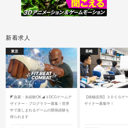
新着求人
東京
長崎
◤急募・未経験OK◢３DCGゲームデ
【積極採用】３ＤＣＧゲ
ザイナー・プログラマー募集！世界
ザイナー募集中！
中で楽しまれるゲームの開発経験を
得られます