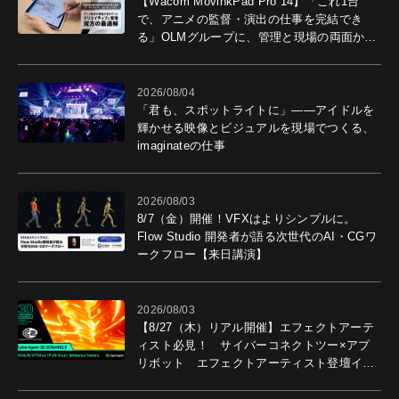
【Wacom MovinkPad Pro 14】「これ1台
で、アニメの監督・演出の仕事を完結でき
る」OLMグループに、管理と現場の両面から
導入効果を聞いた
2026/08/04
「君も、スポットライトに」――アイドルを
輝かせる映像とビジュアルを現場でつくる、
imaginateの仕事
2026/08/03
8/7（金）開催！VFXはよりシンプルに。
Flow Studio 開発者が語る次世代のAI・CGワ
ークフロー【来日講演】
2026/08/03
【8/27（木）リアル開催】エフェクトアーテ
ィスト必見！ サイバーコネクトツー×アプ
リボット エフェクトアーティスト登壇イベ
ントを開催！－サイバーエージェント