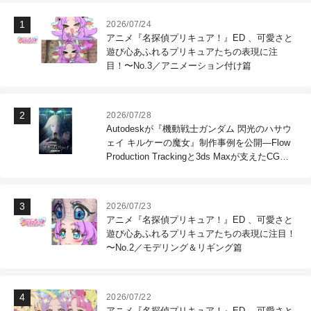
2026/07/24
アニメ『名探偵プリキュア！』ED 、可愛さと
遊び心あふれるプリキュアたちの表現に注
目！〜No.3／アニメーション付け篇
2026/07/28
Autodeskが『機動戦士ガンダム 閃光のハサウ
ェイ キルケーの魔女』制作事例を公開―Flow
Production Trackingと3ds Maxが支えたCG制
作現場
2026/07/23
アニメ『名探偵プリキュア！』ED 、可愛さと
遊び心あふれるプリキュアたちの表現に注目！
〜No.2／モデリング＆リギング篇
2026/07/22
アニメ『名探偵プリキュア！』ED 、可愛さと