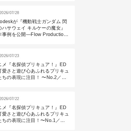
2026/07/28
todeskが『機動戦士ガンダム 閃
のハサウェイ キルケーの魔女』
事例を公開―Flow Production
ackingと3ds Maxが支えたCG制
現場
2026/07/23
ニメ『名探偵プリキュア！』ED
可愛さと遊び心あふれるプリキュ
たちの表現に注目！ 〜No.2／モ
リング＆リギング篇
2026/07/22
ニメ『名探偵プリキュア！』ED
可愛さと遊び心あふれるプリキュ
たちの表現に注目！〜No.1／演
篇