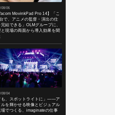
/08/06
acom MovinkPad Pro 14】「こ
1台で、アニメの監督・演出の仕
を完結できる」OLMグループに、
理と現場の両面から導入効果を聞
た
/08/04
君も、スポットライトに」――ア
ドルを輝かせる映像とビジュアル
場でつくる、imaginateの仕事