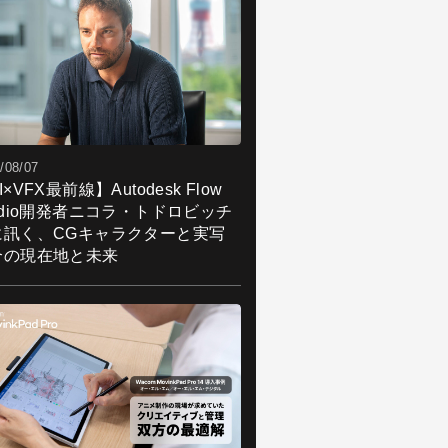
/08/07
I×VFX最前線】Autodesk Flow
udio開発者ニコラ・トドロビッチ
に訊く、CGキャラクターと実写
合の現在地と未来