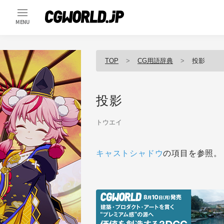
MENU
TOP
CG用語辞典
投影
投影
トウエイ
キャストシャドウ
の項目を参照。