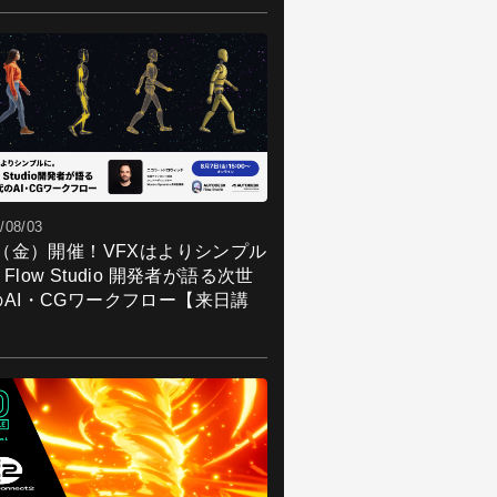
/08/03
7（金）開催！VFXはよりシンプル
Flow Studio 開発者が語る次世
のAI・CGワークフロー【来日講
】