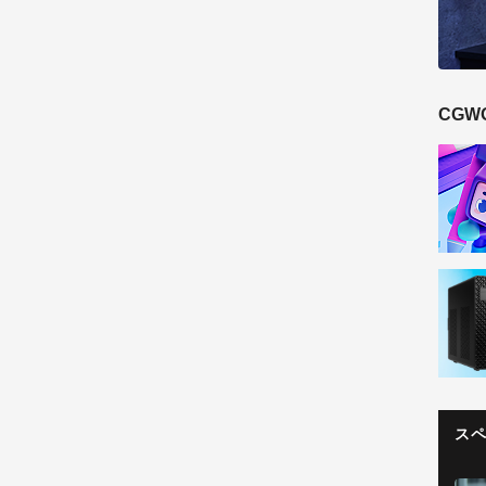
CGW
ス