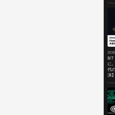
2026
8/
に。
代
演