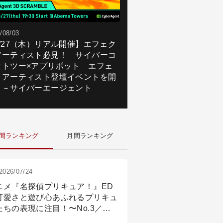
/08/03
8/27（木）リアル開催】エフェク
アーティスト必見！ サイバーコ
クトツー×アプリボット エフェ
トアーティスト登壇イベントを開
！－サイバーエージェント
間ランキング
月間ランキング
2026/07/24
ニメ『名探偵プリキュア！』ED
可愛さと遊び心あふれるプリキュ
たちの表現に注目！〜No.3／ア
メーション付け篇