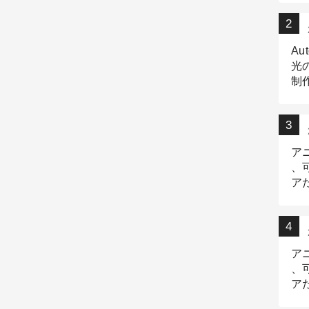
Au
光
制作
Tr
作
ア
、
ア
デ
ア
、
ア
出