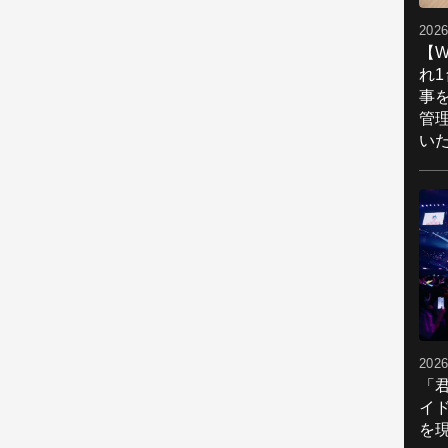
2026
【W
れ
事
管
い
2026
「
イ
を現