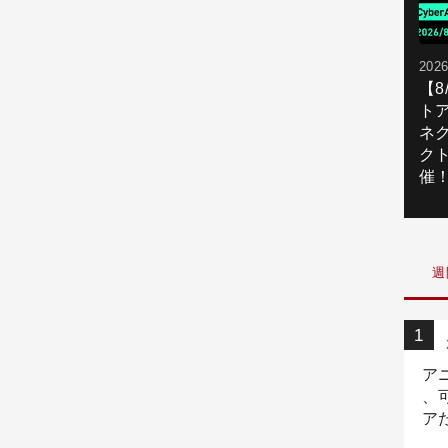
2026
【
ト
ネ
ク
催
週
ア
、
ア
ニ