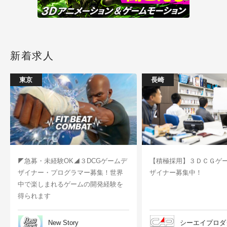
新着求人
東京
長崎
◤急募・未経験OK◢３DCGゲームデ
【積極採用】３ＤＣＧゲ
ザイナー・プログラマー募集！世界
ザイナー募集中！
中で楽しまれるゲームの開発経験を
得られます
New Story
シーエイプロダ