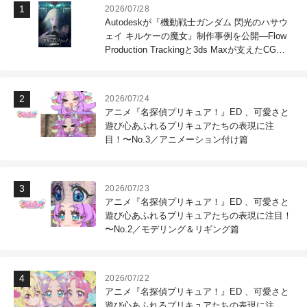
2026/07/28
Autodeskが『機動戦士ガンダム 閃光のハサウ
ェイ キルケーの魔女』制作事例を公開―Flow
Production Trackingと3ds Maxが支えたCG制
作現場
2026/07/24
アニメ『名探偵プリキュア！』ED 、可愛さと
遊び心あふれるプリキュアたちの表現に注
目！〜No.3／アニメーション付け篇
2026/07/23
アニメ『名探偵プリキュア！』ED 、可愛さと
遊び心あふれるプリキュアたちの表現に注目！
〜No.2／モデリング＆リギング篇
2026/07/22
アニメ『名探偵プリキュア！』ED 、可愛さと
遊び心あふれるプリキュアたちの表現に注