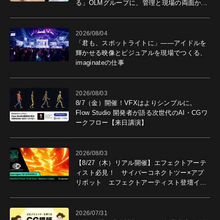
る」OLMグループに、管理と現場の両面から
導入効果を聞いた
2026/08/04
「君も、スポットライトに」――アイドルを
輝かせる映像とビジュアルを現場でつくる、
imaginateの仕事
2026/08/03
8/7（金）開催！VFXはよりシンプルに。
Flow Studio 開発者が語る次世代のAI・CGワ
ークフロー【来日講演】
2026/08/03
【8/27（木）リアル開催】エフェクトアーテ
ィスト必見！ サイバーコネクトツー×アプ
リボット エフェクトアーティスト登壇イベ
ントを開催！－サイバーエージェント
2026/07/31