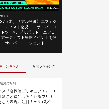
/08/03
8/27（木）リアル開催】エフェク
アーティスト必見！ サイバーコ
クトツー×アプリボット エフェ
トアーティスト登壇イベントを開
！－サイバーエージェント
間ランキング
月間ランキング
2026/07/24
ニメ『名探偵プリキュア！』ED
可愛さと遊び心あふれるプリキュ
たちの表現に注目！〜No.3／ア
メーション付け篇