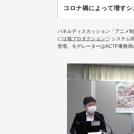
コロナ禍によって増すシ
パネルディスカッション「アニメ制
には
旭プロダクション
システム
登壇。モデレーターはACTF事務