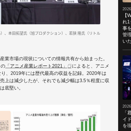
2026
【W
れ
事
局）、本田拓望氏（旭プロダクション）、若狭 隆氏（リトル
管
い
産業市場の現状についての情報共有から始まった。
）の
「アニメ産業レポート2021」
によると、アニメ
り、2019年には歴代最高の収益を記録。2020年は
売上は減少したが、それでも減少幅は3.5％程度に収
は底堅い。
2026
「
イ
を現