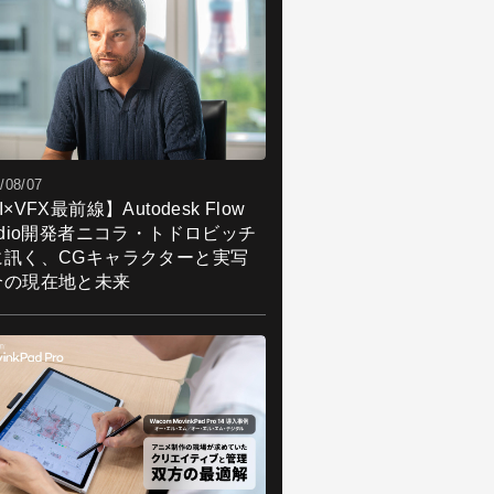
/08/07
I×VFX最前線】Autodesk Flow
udio開発者ニコラ・トドロビッチ
に訊く、CGキャラクターと実写
合の現在地と未来