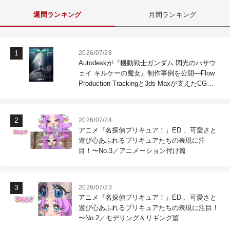
週間ランキング
月間ランキング
2026/07/28
Autodeskが『機動戦士ガンダム 閃光のハサウ
ェイ キルケーの魔女』制作事例を公開―Flow
Production Trackingと3ds Maxが支えたCG制
作現場
2026/07/24
アニメ『名探偵プリキュア！』ED 、可愛さと
遊び心あふれるプリキュアたちの表現に注
目！〜No.3／アニメーション付け篇
2026/07/23
アニメ『名探偵プリキュア！』ED 、可愛さと
遊び心あふれるプリキュアたちの表現に注目！
〜No.2／モデリング＆リギング篇