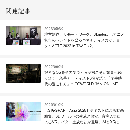
関連記事
2023/05/30
地方制作、リモートワーク、Blender......アニメ
制作のトレンドを語るパネルディスカッショ
ン〜ACTF 2023 in TAAF（2）
2022/06/29
好きなCGを全力でつくる姿勢こそが業界へ続
く道！ 若手アーティスト3名が語る「学生時
代の過ごし方」〜CGWORLD JAM ONLINE
2022（3）
2026/01/20
【SIGGRAPH Asia 2025】テキストによる動画
編集、3Dワールドの生成と探索、音声入力に
よるVRアバター生成などが登場。AIとXRに関
連した注目論文をピックアップ