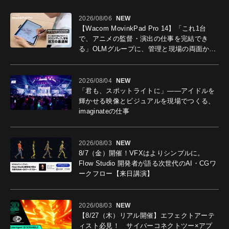
2026/08/06
NEW
【Wacom MovinkPad Pro 14】「これ1台
で、アニメの監督・演出の仕事を完結でき
る」OLMグループに、管理と現場の両面から
導入効果を聞いた
2026/08/04
NEW
「君も、スポットライトに」――アイドルを
輝かせる映像とビジュアルを現場でつくる、
imaginateの仕事
2026/08/03
NEW
8/7（金）開催！VFXはよりシンプルに。
Flow Studio 開発者が語る次世代のAI・CGワ
ークフロー【来日講演】
2026/08/03
NEW
【8/27（木）リアル開催】エフェクトアーテ
ィスト必見！ サイバーコネクトツー×アプ