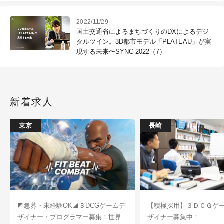
2022/11/29
国土交通省によるまちづくりのDXによるデジ
タルツイン。3D都市モデル「PLATEAU」が実
現する未来〜SYNC 2022（7）
新着求人
東京
長崎
◤急募・未経験OK◢３DCGゲームデ
【積極採用】３ＤＣＧゲ
ザイナー・プログラマー募集！世界
ザイナー募集中！