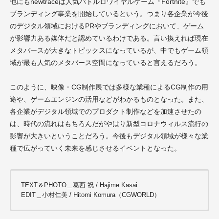
他にもnewtraceは人気バトルロワイヤルゲーム『Fortnite』でも
ブランディング事業を開始しているという。つまり各企業が今後
のデジタル領域におけるPRやブランディングにおいて、ゲーム
が影響力ある媒体だと認めているわけである。言い換えれば現在
メタバースが大きなトピックスになっているが、中でもゲーム領
域が最も人気のメタバース空間になっていると言えるだろう。
このように、映像・CG制作展では多様な業種によるCG制作の用
途や、ゲームエンジンの活用などがわかるものとなった。また、
各企業がデジタル領域でのプロダクト制作などを加速させたの
は、時代の流れはもちろんだがやはり新型コロナウィルス流行の
影響が大きいということだろう。今後もデジタル領域が様々な業
種で広がっていく未来を感じさせるイベントとなった。
TEXT＆PHOTO＿葛西 祝 / Hajime Kasai
EDIT＿小村仁美 / Hitomi Komura（CGWORLD）