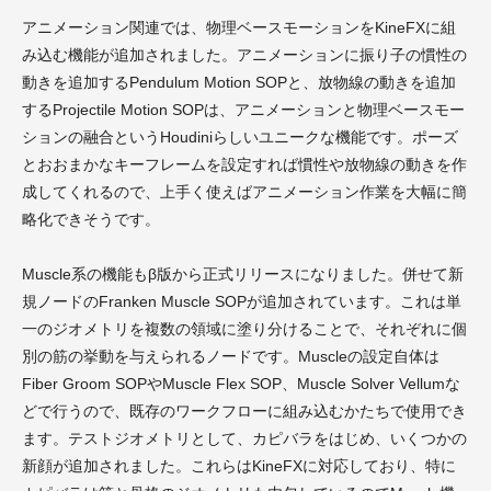
アニメーション関連では、物理ベースモーションをKineFXに組
み込む機能が追加されました。アニメーションに振り子の慣性の
動きを追加するPendulum Motion SOPと、放物線の動きを追加
するProjectile Motion SOPは、アニメーションと物理ベースモー
ションの融合というHoudiniらしいユニークな機能です。ポーズ
とおおまかなキーフレームを設定すれば慣性や放物線の動きを作
成してくれるので、上手く使えばアニメーション作業を大幅に簡
略化できそうです。
Muscle系の機能もβ版から正式リリースになりました。併せて新
規ノードのFranken Muscle SOPが追加されています。これは単
一のジオメトリを複数の領域に塗り分けることで、それぞれに個
別の筋の挙動を与えられるノードです。Muscleの設定自体は
Fiber Groom SOPやMuscle Flex SOP、Muscle Solver Vellumな
どで行うので、既存のワークフローに組み込むかたちで使用でき
ます。テストジオメトリとして、カピバラをはじめ、いくつかの
新顔が追加されました。これらはKineFXに対応しており、特に