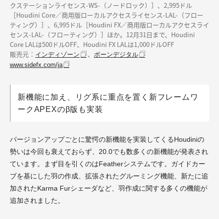
クステーションライセンス-WS-（ノードロック）］、2,995ドル
［Houdini Core／商用版ローカルアクセスライセンス-LAL-（フロー
ティング）］、6,995ドル［Houdini FX／商用版ローカルアクセスライ
センス-LAL-（フローティング）］ほか。12月31日まで、Houdini
Core LALは500ドルOFF、Houdini FX LALは1,000ドルOFF
販売元：
、
インディゾーン
ボーンデジタル
www.sidefx.com/ja
新機能に加え、リグ系に重点を置く新フレームワ
ークAPEXのβ版も実装
バージョンアップごとに驚愕の新機能を実装してくるHoudiniの
勢いは今回も衰えておらず、20.0でも数多くの新機能が発表され
ています。まず目を引くのはFeatherシステムです。ガイドカー
ブを基にした羽の作成、拡張されたグルーミング機能、新たに追
加されたKarma Furシェーダなど、羽作成に関する多くの機能が
追加されました。