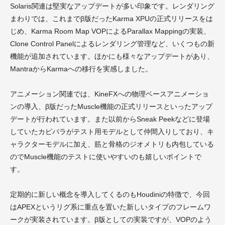
Solaris関連は堅実なアップデートが多い印象です。レンダリング
まわりでは、これまでβ版だったKarma XPUの正式リリースをは
じめ、Karma Room Map VOPによるParallax Mappingの実装、
Clone Control Panelによるレンダリング管理など、いくつもの新
機能が追加されています。ほかにも様々なアップデートがあり、
MantraからKarmaへの移行を実感しました。
アニメーション関連では、KineFXへの物理ベースアニメーショ
ンの導入、β版だったMuscle機能の正式リリースといったアップ
デートが行われています。また以前からSneak Peekなどに登場
していたカピバラがテスト用モデルとして仲間入りしており、キ
ャラクターモデルに加え、筋と骨格のジオメトリも内包している
のでMuscle機能のテストに使いやすいのも嬉しいポイントで
す。
定期的に新しい概念を導入してくるのもHoudiniの特徴で、今回
はAPEXというリグ系に重点を置いた新しいタイプのフレームワ
ークが実装されています。β版としての実装ですが、VOPのよう