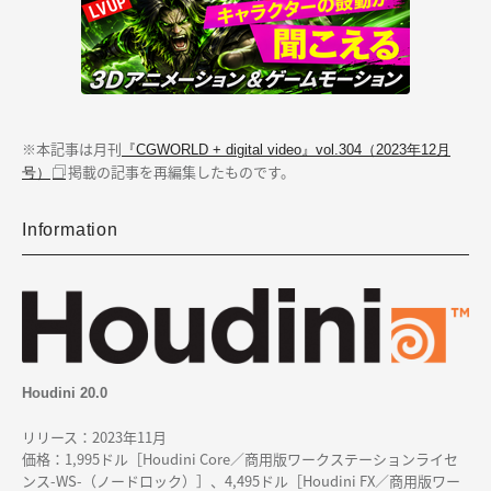
※本記事は月刊
『CGWORLD + digital video』vol.304（2023年12月
掲載の記事を再編集したものです。
号）
Information
Houdini 20.0
リリース：2023年11月
価格：1,995ドル［Houdini Core／商用版ワークステーションライセ
ンス-WS-（ノードロック）］、4,495ドル［Houdini FX／商用版ワー