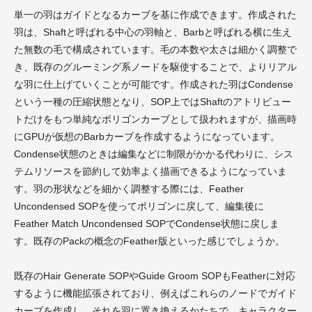
単一の羽はガイドとなるカーブを基に作成できます。作成された
羽は、Shaftと呼ばれる中心の羽軸と、Barbと呼ばれる横に生え
た無数の毛で構成されています。毛の本数や太さは細かく調整で
き、既存のグルーミング系ノードを駆使することで、よりリアル
な羽に仕上げていくことが可能です。作成された羽はCondense
という一種の圧縮状態となり、SOP上ではShaftのアトリビュー
トだけをもつ単純なポリゴンカーブとして扱われますが、描画時
にGPUが仮想のBarbカーブを作成するようになっています。
Condense状態のときは編集などに制限がかかる代わりに、シス
テムリソースを節約して効率よく描画できるようになっていま
す。羽の形状などを細かく調整する際には、Feather
Uncondensed SOPを使ってポリゴンに戻して、編集後に
Feather Match Uncondensed SOPでCondense状態に戻しま
す。既存のPackの概念のFeather版といった感じでしょうか。
既存のHair Generate SOPやGuide Groom SOPもFeatherに対応
するように機能拡張されており、例えばこれらのノードでガイド
カーブを作成し、それを羽に置き換えるかたちで、キャラクター