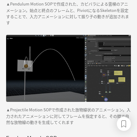
Pendulum Motion SOPで作成された、カピバラによる雲梯のアニ
▲
メーション。始点と終点のフレームと、PiviotになるSkeletonを設定
することで、入力アニメーションに対して振り子の動きが追加されま
す
Projectile Motion SOPで作成された放物線状のアニメーション。入
▲
力されたアニメーションに対してフレームを指定すると、その間で自
然な放物線の動きを生成してくれます