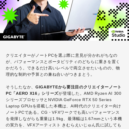
クリエイターがノートPCを選ぶ際に意見が分かれがちなの
が、パフォーマンスとポータビリティのどちらに重きを置く
かだろう。できるだけ高いレベルで両立させたいものの、物
理的な制約や予算との兼ね合いがつきまとう。
そうしたなか、
GIGABYTEから要注目のクリエイターノート
PC「AERO X16」シリーズ
が登場した。AMD Ryzen AI 300
シリーズプロセッサとNVIDIA GeForce RTX 50 Series
Laptop GPUsを搭載した本機は、AI時代のクリエイター向け
ノートPCである。CG・VFXワークでも高いパフォーマンス
を発揮しながらも重量は1.9kg、最薄幅は1.67mmという本機
の実力を、VFXアーティスト きむらえいじゅん氏に試しても