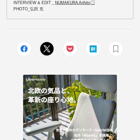
INTERVIEW & EDIT＿
NUMAKURA Arihito
PHOTO_弘田 充