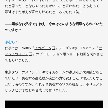
だと思ったことならやった方がいい」と言われたこともあって、
最近はまた考えが変わり始めたところでした（笑）
——素敵なお父様ですねえ。今年はどのような活動をされていた
のですか？
きむら：
仕事では、Netflix『
イカゲーム
』シーズン3や、
TVアニメ『
ウ
ィッチウォッチ
』のプロモーション用ショート動画を制作させ
てもらいました。
東京タワーのメインデッキでイカゲームの参加者が大縄跳びをし
ていたり、実在する建造物が魔法の力で変形したり増えたりする
というものですが、それぞれ
実在する場所を撮影し、
ボリュメト
リックビデオ
など
を合成して作りました。