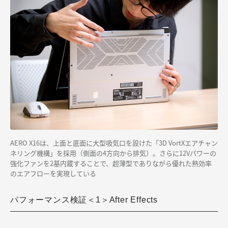
AERO X16は、上面と底面に大型吸気口を設けた「3D VortXエアチャン
ネリング機構」を採用（側面の4方向から排気）。さらに12Vパワーの
強化ファンを2基内蔵することで、超薄型でありながら優れた熱効率
のエアフローを実現している
パフォーマンス検証＜1＞After Effects