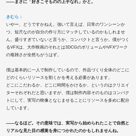
——まさに「好きこそものの上手なれ」かと。
きむら：
いやー、どうですかねえ。強いて言えば、
日常のワンシーンか
つ、短尺なのが自分の作り方にマッチしているのかもしれませ
ん。盛りすぎていないと言うか、コンパクトと言うか。僕がつく
るVFXは、大作映画のそれとは3DCGのボリュームやVFXワーク
の複雑さが全然ちがうはず。
僕は基本的に一人で制作しているので、作品づくり全体のどこに
どのくらいリソースを割くかを考える必要があります。
どこにこだわるか、どこに時間をかけるか、というのはクリエイ
ターそれぞれだと思いますが、僕は制作内容そのものはコンパク
トにして、実写の映像となじませることにリソースを多めに配分
しています。
——なるほど。その意味では、実写から始められたことで自然と
リアルな見た目の感覚を身につかれたのかもしれませんね。