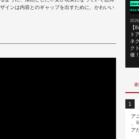
ザインは内容とのギャップを出すために、かわいい
2026
【
ト
ネ
ク
催
週
ア
、
ア
ニ