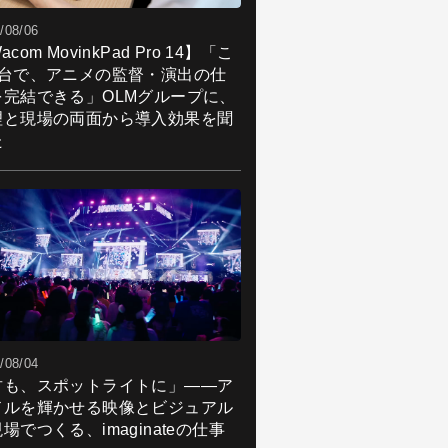
/08/06
acom MovinkPad Pro 14】「こ
1台で、アニメの監督・演出の仕
を完結できる」OLMグループに、
理と現場の両面から導入効果を聞
た
/08/04
君も、スポットライトに」――ア
ドルを輝かせる映像とビジュアル
場でつくる、imaginateの仕事