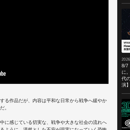
2026
8/
に。
代
演
する作品だが、内容は平和な日常から戦争へ緩やか
だ。
中に感じている切実な、戦争や大きな社会の流れへ
るように、漠然とした不安が現実になっていく恐怖