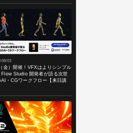
/08/03
7（金）開催！VFXはよりシンプル
Flow Studio 開発者が語る次世
のAI・CGワークフロー【来日講
】