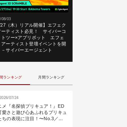
/08/03
8/27（木）リアル開催】エフェク
アーティスト必見！ サイバーコ
クトツー×アプリボット エフェ
トアーティスト登壇イベントを開
！－サイバーエージェント
間ランキング
月間ランキング
2026/07/24
ニメ『名探偵プリキュア！』ED
可愛さと遊び心あふれるプリキュ
たちの表現に注目！〜No.3／ア
メーション付け篇