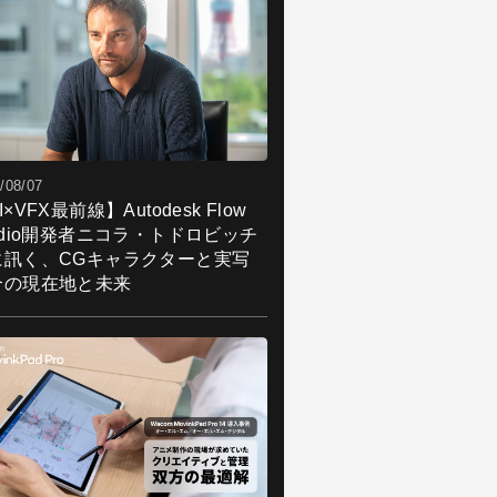
/08/07
I×VFX最前線】Autodesk Flow
udio開発者ニコラ・トドロビッチ
に訊く、CGキャラクターと実写
合の現在地と未来