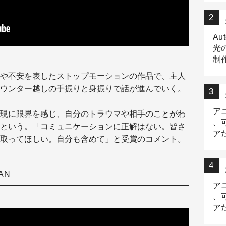
Au
光
制作
Tr
や不安を表したストップモーションの作品で、主人
作
ウンター越しの手振りと身振りで話が進んでいく。
ア
現に限界を感じ、自分のトラウマや相手のことがわ
、
という。「コミュニケーションに正解はない。皆さ
ア
取ってほしい。自分も含めて」と受賞のコメント。
デ
AN
ア
、
ア
出