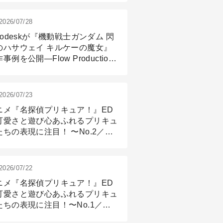
2026/07/28
todeskが『機動戦士ガンダム 閃
のハサウェイ キルケーの魔女』
事例を公開―Flow Production
ackingと3ds Maxが支えたCG制
現場
2026/07/23
ニメ『名探偵プリキュア！』ED
可愛さと遊び心あふれるプリキュ
たちの表現に注目！ 〜No.2／モ
リング＆リギング篇
2026/07/22
ニメ『名探偵プリキュア！』ED
可愛さと遊び心あふれるプリキュ
たちの表現に注目！〜No.1／演
篇