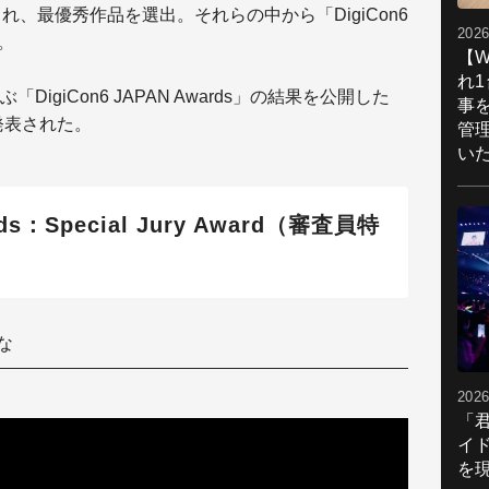
dsが開催され、最優秀作品を選出。それらの中から「DigiCon6
2026
た。
【W
れ
giCon6 JAPAN Awards」の結果を公開した
事
」が発表された。
管
い
rds：Special Jury Award（審査員特
な
2026
「
イ
を現