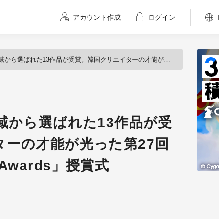
アカウント作成
ログイン
13作品が受賞。韓国クリエイターの才能が光った第27回「DigiCon6 ASIA Awards」授賞式
域から選ばれた13作品が受
ターの才能が光った第27回
A Awards」授賞式