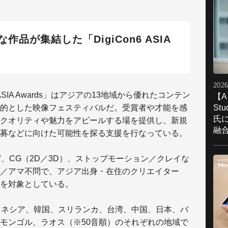
品が集結した「DigiCon6 ASIA
2026
 ASIA Awards」はアジアの13地域から優れたコンテン
【A
的とした映像フェスティバルだ。受賞者や才能を感
St
氏
クオリティや魅力をアピールする場を提供し、新規
融
募などに向けた可能性を探る支援を行なっている。
、CG（2D／3D）、ストップモーション／クレイな
／アマ不問で、アジア出身・在住のクリエイター
を対象としている。
ドネシア、韓国、スリランカ、台湾、中国、日本、バ
モンゴル、ラオス（※50音順）のそれぞれの地域で