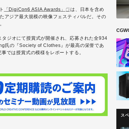
ト
「DigiCon6 ASIA Awards」
は、日本を含め
れたアジア最大規模の映像フェスティバルだ。その
。
CGW
TZスタジオにて授賞式が開催され、応募された全934
氏の『Society of Clothes』が最高の栄誉であ
た。本記事では授賞式の模様をレポートする。
ス