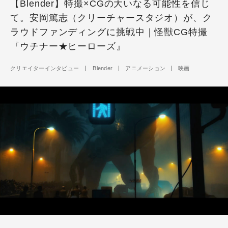
【Blender】特撮×CGの大いなる可能性を信じ
て。安岡篤志（クリーチャースタジオ）が、ク
ラウドファンディングに挑戦中｜怪獣CG特撮
『ウチナー★ヒーローズ』
クリエイターインタビュー
Blender
アニメーション
映画