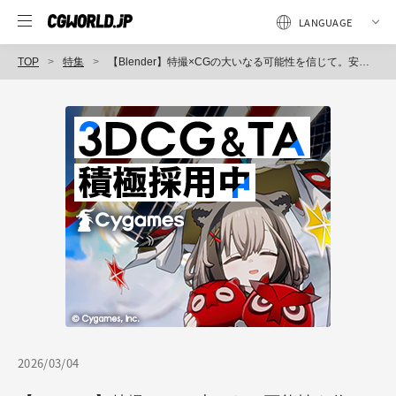
TOP
特集
【Blender】特撮×CGの大いなる可能性を信じて。安岡篤志（クリーチャースタジオ）が、クラウドファンディングに挑戦中｜怪獣CG特撮『ウチナー★ヒーローズ』
2026/03/04