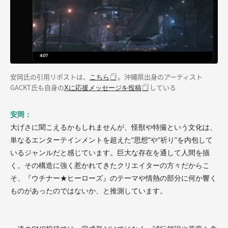
安岡氏の引用リポストは、
。沖縄県出身のアーティスト
こちら
GACKT氏も自身の
している
Xに応援メッセージを投稿
安岡：
大げさに聞こえるかもしれませんが、怪獣や特撮という文化は、
単なるエンターテインメントを超えた"思想"や"祈り"を内包して
いるジャンルだと感じています。巨大な存在を通して人間を描
く。その構造に強く惹かれてきたクリエイターの方々だからこ
そ、『ウチナー★ヒーローズ』のテーマや情熱の部分に何か響く
ものがあったのではないか、と推測しています。