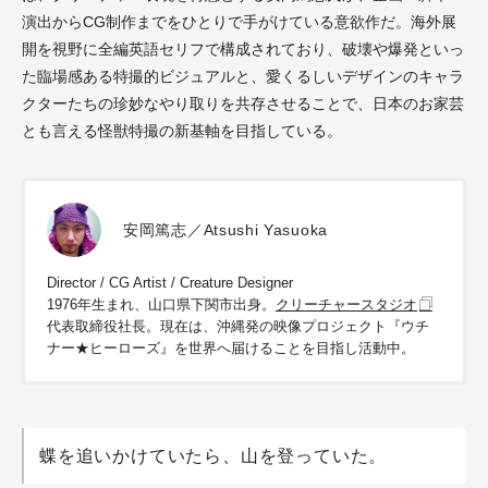
演出からCG制作までをひとりで手がけている意欲作だ。海外展
開を視野に全編英語セリフで構成されており、破壊や爆発といっ
た臨場感ある特撮的ビジュアルと、愛くるしいデザインのキャラ
クターたちの珍妙なやり取りを共存させることで、日本のお家芸
とも言える怪獣特撮の新基軸を目指している。
安岡篤志／Atsushi Yasuoka
Director / CG Artist / Creature Designer
1976年生まれ、山口県下関市出身。
クリーチャースタジオ
代表取締役社長。現在は、沖縄発の映像プロジェクト『ウチ
ナー★ヒーローズ』を世界へ届けることを目指し活動中。
蝶を追いかけていたら、山を登っていた。