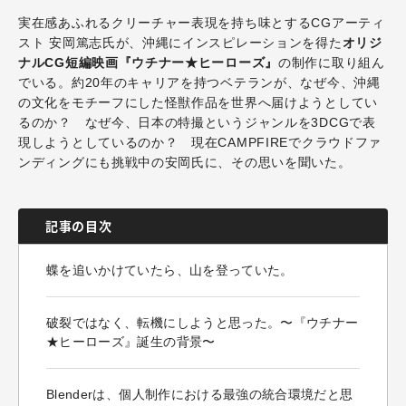
実在感あふれるクリーチャー表現を持ち味とするCGアーティ
スト 安岡篤志氏が、沖縄にインスピレーションを得た
オリジ
ナルCG短編映画『ウチナー★ヒーローズ』
の制作に取り組ん
でいる。約20年のキャリアを持つベテランが、なぜ今、沖縄
の文化をモチーフにした怪獣作品を世界へ届けようとしてい
るのか？ なぜ今、日本の特撮というジャンルを3DCGで表
現しようとしているのか？ 現在CAMPFIREでクラウドファ
ンディングにも挑戦中の安岡氏に、その思いを聞いた。
記事の目次
蝶を追いかけていたら、山を登っていた。
破裂ではなく、転機にしようと思った。〜『ウチナー
★ヒーローズ』誕生の背景〜
Blenderは、個人制作における最強の統合環境だと思