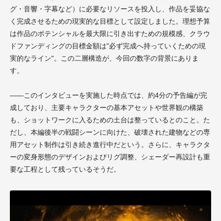
グ・音響・字幕など）に必要なリソースを投入し、作品を妥協な
く完成させるための現実的な目標として設定しました。理想予算
は作品のポテンシャルを最大限に引き出すための規模感、クラウ
ドファンディングの目標金額は"必ず完成へ持っていくための現
実的なライン"。この二層構造が、今回の数字の背景にありま
す。
——このインタビューを実施した時点では、約4分の予告編が完
成しており、主要キャラクターの基本アセットや世界観の構築
も、ショットワークに入るための土台は整っているとのこと。た
だし、本編後半の戦闘シーンに向けた、破壊された建物などの専
用アセット制作は引き続き進行中だという。さらに、キャラクタ
ーの変身形態のデザインおよびリグ調整、シェーダー再設計も重
要な工程として残っているそうだ。