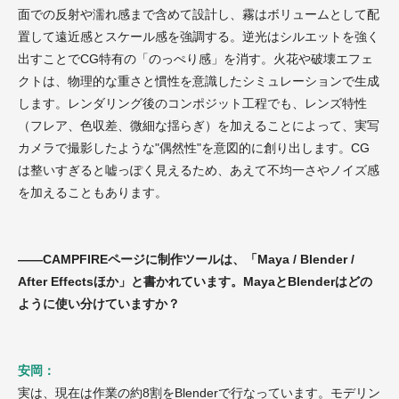
面での反射や濡れ感まで含めて設計し、霧はボリュームとして配
置して遠近感とスケール感を強調する。逆光はシルエットを強く
出すことでCG特有の「のっぺり感」を消す。火花や破壊エフェ
クトは、物理的な重さと慣性を意識したシミュレーションで生成
します。レンダリング後のコンポジット工程でも、レンズ特性
（フレア、色収差、微細な揺らぎ）を加えることによって、実写
カメラで撮影したような"偶然性"を意図的に創り出します。CG
は整いすぎると嘘っぽく見えるため、あえて不均一さやノイズ感
を加えることもあります。
——CAMPFIREページに制作ツールは、「Maya / Blender /
After Effectsほか」と書かれています。MayaとBlenderはどの
ように使い分けていますか？
安岡：
実は、現在は作業の約8割をBlenderで行なっています。モデリン