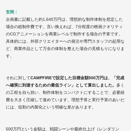
安岡：
企画書に記載した約1,640万円は、理想的な制作体制を想定した
場合の総制作費です。言い換えれば、7分程度の映画クオリティ
のCGアニメーションを商業レベルで制作する場合の予算です。
具体的には、外部クリエイターへの発注や専門スタッフの起用な
ど、商業作品として万全の体制を整えた場合の見積もりになりま
す。
それに対して
CAMPFIREで設定した目標金額500万円は、「完成
へ確実に到達するための最低ライン」として算出しました。
多く
の工程を自ら担い、制作体制をコンパクトにすることで、必要経
費を大きく圧縮して進めています。理想予算と実行予算のあいだ
には、役割の内製化という明確な差があります。
500万円という金額は、戦闘シーンや最終仕上げ（レンダリン