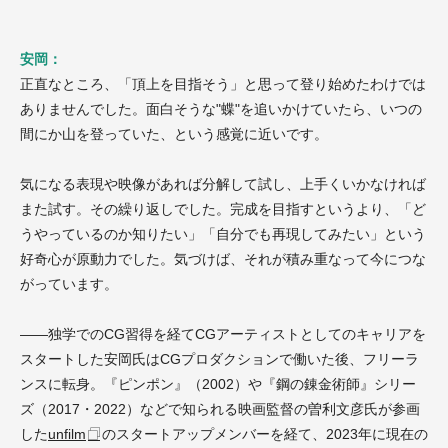
安岡：
正直なところ、「頂上を目指そう」と思って登り始めたわけでは
ありませんでした。面白そうな"蝶"を追いかけていたら、いつの
間にか山を登っていた、という感覚に近いです。
気になる表現や映像があれば分解して試し、上手くいかなければ
また試す。その繰り返しでした。完成を目指すというより、「ど
うやっているのか知りたい」「自分でも再現してみたい」という
好奇心が原動力でした。気づけば、それが積み重なって今につな
がっています。
——独学でのCG習得を経てCGアーティストとしてのキャリアを
スタートした安岡氏はCGプロダクションで働いた後、フリーラ
ンスに転身。『ピンポン』（2002）や『鋼の錬金術師』シリー
ズ（2017・2022）などで知られる映画監督の曽利文彦氏が参画
した
unfilm
のスタートアップメンバーを経て、2023年に現在の