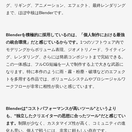
グ、リギング、アニメーション、エフェクト、最終レンダリング
まで、ほぼ中核はBlenderです。
Blenderを積極的に採用しているのは、「個人制作における最強
の統合環境」だと感じているからです。
1つのソフトウェア内で
モデリングからボリューム表現、ジオメトリノード、ライティン
グ、レンダリング、さらには簡易コンポジットまで完結できる。
この一体感は、フルCG短編を一人で制作する上で大きな武器に
なります。特に本作のように雨・霧・粉塵・破壊などのエフェク
トを多用する作品では、ボリュームシステムやプロシージャルワ
ークフローが非常に相性が良いと感じています。
Blenderは"コストパフォーマンスが高いツール"というより
も、"独立したクリエイターの思想に合ったツール"だと感じてい
ます。
制限が少なく、カスタマイズ性が高く、コミュニティの進
化も早い。個人で戦うには、非常に頼もしい存在です。