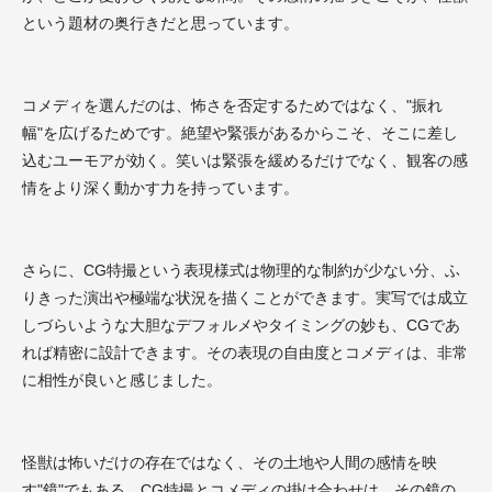
という題材の奥行きだと思っています。
コメディを選んだのは、怖さを否定するためではなく、"振れ
幅"を広げるためです。絶望や緊張があるからこそ、そこに差し
込むユーモアが効く。笑いは緊張を緩めるだけでなく、観客の感
情をより深く動かす力を持っています。
さらに、CG特撮という表現様式は物理的な制約が少ない分、ふ
りきった演出や極端な状況を描くことができます。実写では成立
しづらいような大胆なデフォルメやタイミングの妙も、CGであ
れば精密に設計できます。その表現の自由度とコメディは、非常
に相性が良いと感じました。
怪獣は怖いだけの存在ではなく、その土地や人間の感情を映
す"鏡"でもある。CG特撮とコメディの掛け合わせは、その鏡の