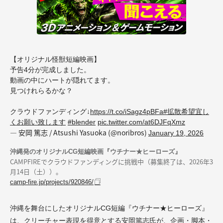
【オリジナル怪獣短編映画】
予告4分が完成しました。
動画の中にハートが隠れてます。
見つけれらるかな？
クラウドファンディング↓
https://t.co/iSagz4pBFa
#拡散希望宜し
くお願い致します
#blender
pic.twitter.com/at6DJFqXmz
— 安岡 篤志 / Atsushi Yasuoka (@noribros)
January 19, 2026
沖縄発のオリジナルCG短編映画『ウチナー★ヒーローズ』
CAMPFIREでクラウドファンディングに挑戦中（募集終了は、2026年3
月14日（土））。
camp-fire.jp/projects/920846/
沖縄を舞台にしたオリジナルCG短編『ウチナー★ヒーローズ』
は、クリーチャー表現を得意とする安岡篤志氏が、企画・脚本・