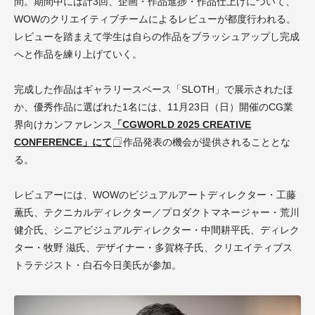
間。期間中には計3回、企画・作品進捗・作品仕上げについて、
WOWのクリエイティブチームによるレビューが都度行われる。
レビューを踏まえて学生は自らの作品をブラッシュアップし完成
へと作品を練り上げていく。
完成した作品はギャラリースペース「SLOTH」で展示されたほ
か、優秀作品に選ばれた1名には、11月23日（日）開催のCG業
界向けカンファレンス
「CGWORLD 2025 CREATIVE
CONFERENCE」にて
作品発表の機会が提供されることとな
る。
レビュアーには、WOWのビジュアルアートディレクター・工藤
薫氏、テクニカルディレクター／プロダクトマネージャー・荒川
健介氏、シニアビジュアルディレクター・中間耕平氏、ディレク
ター・牧野 滋氏、デザイナー・多賀柊子氏、クリエイティブス
トラテジスト・白石今日美氏が参加。