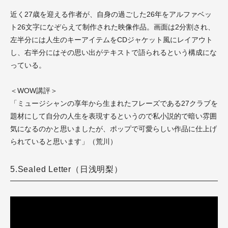
近く27歳を迎える作者が、自身の過ごした26年をアルファベッ
ト26文字になぞらえて制作された映像作品。画面は2分割され、
左半分には人生のキーアイテムを
CDジャケット風にレイアウト
し、
右半分にはその思い出がテキストで語られるという構成にな
っている。
＜WOW講評＞
「ミュージシャンの享年から生まれたフレーズである27クラブを
題材にして自分の人生を表現するというので
私小説的
で暗い雰囲
気になるのかと思いましたが、ポップで可愛らしい作品に仕上げ
られていると思います」（荒川）
5.Sealed Letter（日浅明梨）