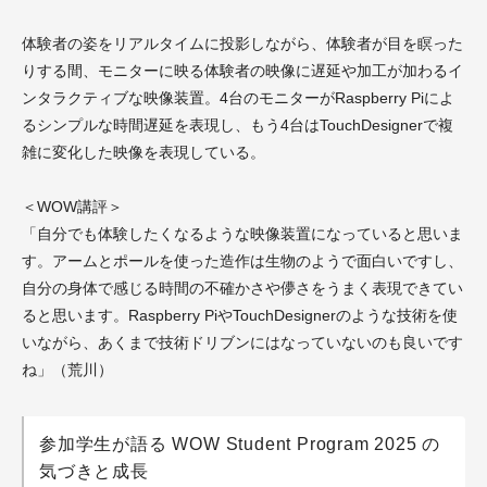
体験者の姿をリアルタイムに投影しながら、
体験者が目を瞑った
りする間、モニターに映る体験者の映像に遅延や加工が加わる
イ
ンタラクティブな映像装置。4台のモニターがRaspberry Piによ
るシンプルな時間遅延を表現し、もう4台はTouchDesignerで複
雑に変化した映像を表現している。
＜WOW講評＞
「自分でも体験したくなるような映像装置になっていると思いま
す。アームとポールを使った造作は生物のようで面白いですし、
自分の身体で感じる時間の不確かさや儚さをうまく表現できてい
ると思います。Raspberry PiやTouchDesignerのような技術を使
いながら、あくまで技術ドリブンにはなっていないのも良いです
ね」
（荒川）
参加学生が語る WOW Student Program 2025 の
気づきと成長