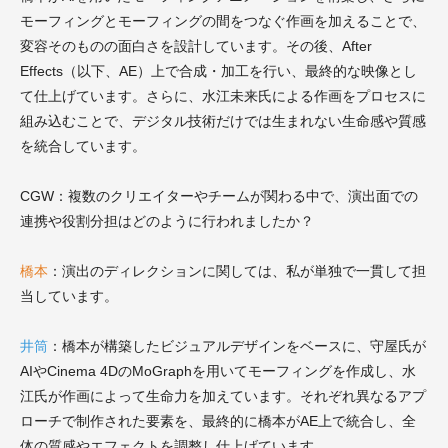
モーフィングとモーフィングの間をつなぐ作画を加えることで、
変容そのものの面白さを設計しています。その後、After
Effects（以下、AE）上で合成・加工を行い、最終的な映像とし
て仕上げています。さらに、水江未来氏による作画をプロセスに
組み込むことで、デジタル技術だけでは生まれない生命感や質感
を統合しています。
CGW：複数のクリエイターやチームが関わる中で、演出面での
連携や役割分担はどのように行われましたか？
橋本
：演出のディレクションに関しては、私が単独で一貫して担
当しています。
井筒
：橋本が構築したビジュアルデザインをベースに、守屋氏が
AIやCinema 4DのMoGraphを用いてモーフィングを作成し、水
江氏が作画によって生命力を加えています。それぞれ異なるアプ
ローチで制作された要素を、最終的に橋本がAE上で統合し、全
体の質感やエフェクトを調整し仕上げています。