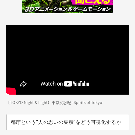
【TOKYO Night & Light】東京変容紀 -Spirits of Tokyo-
都庁という"人の思いの集積"をどう可視化するか