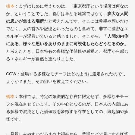
橋本
：まずはじめに考えたのは、「東京都庁という場所は何なの
か」ということでした。都庁は単なる建築ではなく、
膨大な人間
の思いが集まる場所
だと考えたんです。そこには希望や願いだけ
でなく、人の営みや記憶といったものも含めて、非常に濃密なエ
ネルギーが渦巻いていると感じました。そこから、
「人間の内側
にある、様々な思いをありのままに可視化したらどうなるのか」
と考えたとき、日本特有の多様な価値観や感覚と、都庁から感じ
るエネルギーが自然と重なりました。
CGW：登場する多様なモチーフはどのように選定されたのでし
ょうか？また、その狙いを教えてください。
橋本
：本作では、特定の象徴的な存在に限定せず、多様なモチー
フを混在させています。その中心となるのが、日本人の内面にあ
る多様で混沌とした価値観を象徴する存在としての、縁起物や妖
怪です。
一見親しみやすいだるまや七福神から、昔話などで目にする妖怪