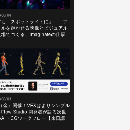
/08/04
君も、スポットライトに」――ア
ドルを輝かせる映像とビジュアル
場でつくる、imaginateの仕事
/08/03
7（金）開催！VFXはよりシンプル
Flow Studio 開発者が語る次世
のAI・CGワークフロー【来日講
】