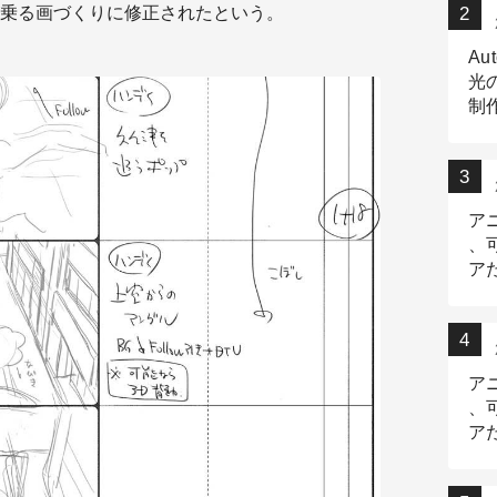
乗る画づくりに修正されたという。
Au
光
制作
Tr
作
ア
、
ア
デ
ア
、
ア
出