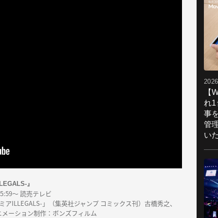
2026
【W
れ
事
管
い
EGALS-』
25:59～ 読売テレビ
アILLEGALS-」（集英社ジャンプ コミックス刊）古橋秀之、
ニメーション制作：ボンズフィルム