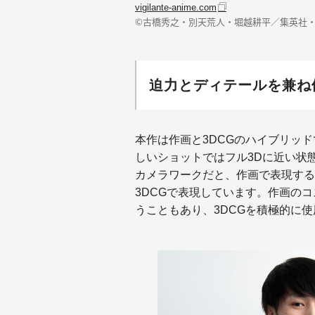
vigilante-anime.com
©古橋秀之・別天荒人・堀越耕平／集英社
迫力とディテールを兼ね
本作は作画と3DCGのハイブリッ
しいショットではフル3Dに近い状
カメラワークだと、作画で表現する
3DCGで表現しています。作画の
うこともあり、3DCGを積極的に