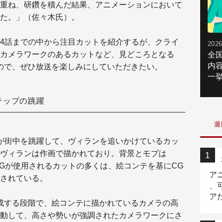
重ね、研鑽を積んだ結果、アニメーションにおいて
た。」（佐々木氏）。
4話までの中から注目カットを紹介するが、クライ
2026
カメラワークのあるカットなど、見どころとなる
全
内
ので、ぜひ放送を楽しみにしていただきたい。
一挙
テップの跳躍
週
が街中を跳躍して、ヴィランを追いかけているカッ
ヴィランは作画で描かれており。背景とモブは
CGが使用されるカットの多くは、絵コンテを基にCG
ア
されている。
、
ア
成する段階で、絵コンテに描かれているカメラの高
ニ
動して、高さや勢いが強調されたカメラワークにさ