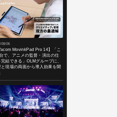
/08/06
acom MovinkPad Pro 14】「こ
1台で、アニメの監督・演出の仕
を完結できる」OLMグループに、
理と現場の両面から導入効果を聞
た