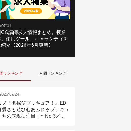
/07/31
国CG講師求人情報まとめ。授業
容、使用ツール、ギャランティを
紹介【2026年6月更新】
間ランキング
月間ランキング
2026/07/24
ニメ『名探偵プリキュア！』ED
可愛さと遊び心あふれるプリキュ
たちの表現に注目！〜No.3／ア
メーション付け篇