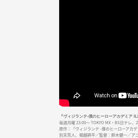
『ヴィジランテ-僕のヒーローアカデミア ILL
毎週月曜 23:00～ TOKYO MX・BS日テレ、
原作：「ヴィジランテ -僕のヒーローアカデミ
別天荒人、堀越耕平／監督：鈴木健一／ア