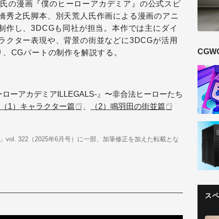
平氏の漫画『僕のヒーローアカデミア』の公式スピ
橋秀之氏脚本、別天荒人氏作画による漫画のアニ
制作し、3DCGも同社が担当。本作では主にダイ
ラクター表現や、背景の街並などに3DCGが活用
CGW
り、CGパートの制作を解説する。
ローアカデミアILLEGALS-』〜非合法ヒーローたち
（1）キャラクター篇
、
（2）鳴羽田の街並篇
ideo」vol. 322（2025年6月号）に一部、加筆修正を加えた転載とな
ス