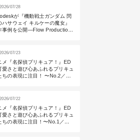
2026/07/28
todeskが『機動戦士ガンダム 閃
のハサウェイ キルケーの魔女』
事例を公開―Flow Production
ackingと3ds Maxが支えたCG制
現場
2026/07/23
ニメ『名探偵プリキュア！』ED
可愛さと遊び心あふれるプリキュ
たちの表現に注目！ 〜No.2／モ
リング＆リギング篇
2026/07/22
ニメ『名探偵プリキュア！』ED
可愛さと遊び心あふれるプリキュ
たちの表現に注目！〜No.1／演
篇