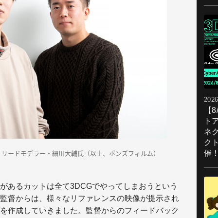
2026
【
ト
ネ
ク
氏、リードモデラー・細川大輔氏（以上、ボンズフィルム）
催
があるカットは全て3DCGでやってしまおうという
監督からは、様々なリファレンスの映像が提示され
を作成していきました。監督からのフィードバック