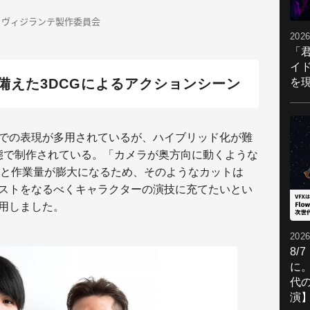
・ヴィジランテ製作委員会
2026
「
イ
備えた3DCGによるアクションシーン
を現
ドでの表現が多用されているが、ハイブリッド化が難
態で制作されている。「カメラが奥方向に動くような
と作業量が膨大になるため、そのようなカットは
コストをなるべくキャラクターの演技に充てたいとい
使用しました。
2026
8/
に。
代
演