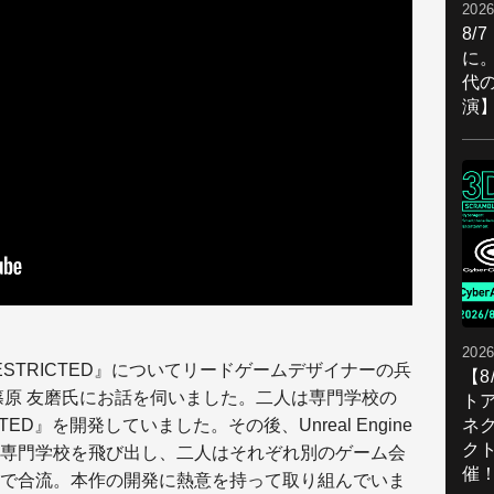
2026
8/
に。
代
演
2026
『UNRESTRICTED』についてリードゲームデザイナーの兵
【
篠原 友磨氏にお話を伺いました。二人は専門学校の
ト
ネ
ED』を開発していました。その後、Unreal Engine
ク
専門学校を飛び出し、二人はそれぞれ別のゲーム会
催
Gamesで合流。本作の開発に熱意を持って取り組んでいま