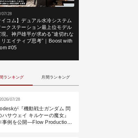
/07/28
サイコム】デュアル水冷システム
ワークステーション最上位モデル
実現。神戸雄平が求める"途切れな
リエイティブ思考"｜Boost with
om #05
間ランキング
月間ランキング
2026/07/28
todeskが『機動戦士ガンダム 閃
のハサウェイ キルケーの魔女』
事例を公開―Flow Production
ackingと3ds Maxが支えたCG制
現場