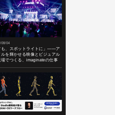
/08/04
君も、スポットライトに」――ア
ドルを輝かせる映像とビジュアル
場でつくる、imaginateの仕事