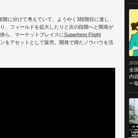
段階に分けて考えていて、ようやく3段階目に達し、
り、フィールドを拡大したりと次の段階へと開発が
傍ら、マーケットプレイスに
Superhero Flight
ンをアセットとして販売。開発で得たノウハウを活
2026
全
内
一挙