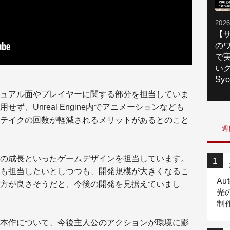
2026
【
の
で
いク
Syc
ュアル面やプレイヤーに関する部分を担当していま
ず、Unreal Engine内でアニメーションなども
テイクの回数が軽減されるメリットがあるとのこと
週
の成長といったゲームデザインを担当しています。
も担当したいとしつつも、開発規模が大きくなるこ
Au
方が良さそうだと、今後の開発を見据えていまし
光
制作
Tr
本作について、今後主人公のアクションが環境に影
作