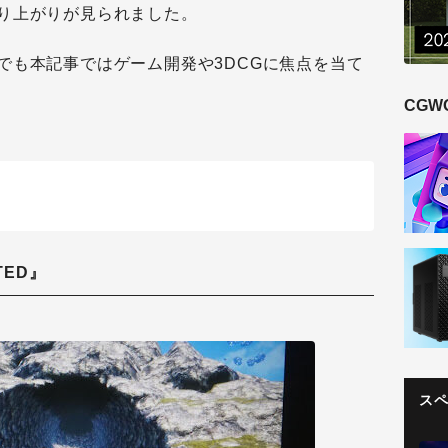
り上がりが見られました。
でも本記事ではゲーム開発や3DCGに焦点を当て
CGW
CTED』
ス