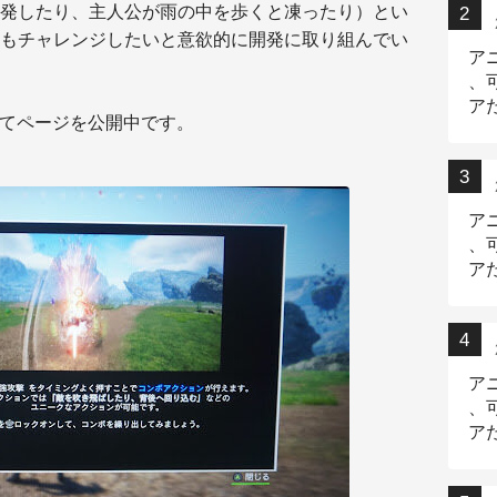
発したり、主人公が雨の中を歩くと凍ったり）とい
もチャレンジしたいと意欲的に開発に取り組んでい
ア
、
ア
てページを公開中です。
ニ
ア
、
ア
デ
ア
、
ア
出