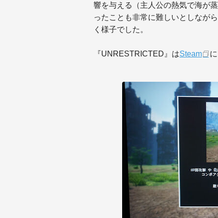
響を与える（主人公の熱気で海が蒸
ったことも非常に難しいとしながら
く様子でした。
『UNRESTRICTED』は
Steam
に