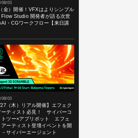
/08/03
7（金）開催！VFXはよりシンプル
Flow Studio 開発者が語る次世
のAI・CGワークフロー【来日講
】
/08/03
8/27（木）リアル開催】エフェク
アーティスト必見！ サイバーコ
クトツー×アプリボット エフェ
トアーティスト登壇イベントを開
！－サイバーエージェント