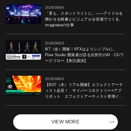
2026/08/04
「君も、スポットライトに」――アイドルを
輝かせる映像とビジュアルを現場でつくる、
imaginateの仕事
2026/08/03
8/7（金）開催！VFXはよりシンプルに。
Flow Studio 開発者が語る次世代のAI・CGワ
ークフロー【来日講演】
2026/08/03
【8/27（木）リアル開催】エフェクトアーテ
ィスト必見！ サイバーコネクトツー×アプ
リボット エフェクトアーティスト登壇イベ
ントを開催！－サイバーエージェント
VIEW MORE