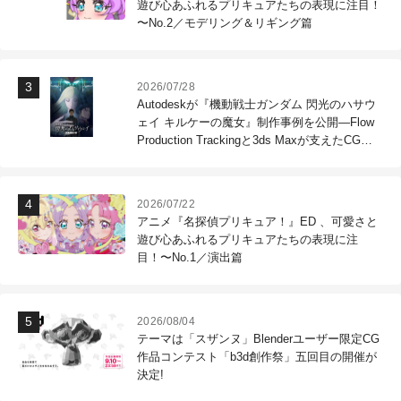
遊び心あふれるプリキュアたちの表現に注目！
〜No.2／モデリング＆リギング篇
2026/07/28
Autodeskが『機動戦士ガンダム 閃光のハサウ
ェイ キルケーの魔女』制作事例を公開―Flow
Production Trackingと3ds Maxが支えたCG制
作現場
2026/07/22
アニメ『名探偵プリキュア！』ED 、可愛さと
遊び心あふれるプリキュアたちの表現に注
目！〜No.1／演出篇
2026/08/04
テーマは「スザンヌ」Blenderユーザー限定CG
作品コンテスト「b3d創作祭」五回目の開催が
決定!