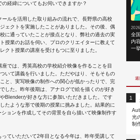
での経緯についてもお伺いできますか？
スクールを活用した取り組みの流れで、長野県の高校
ジェクトを実施したことがありました。その後、偶
2026
校に通っていたことが接点となり、弊社の過去の実
全
内
ト授業のお話を伺い、プロのクリエイターに教えて
一挙
レクト授業の講座を受けもつに至りました。
講座では、秀英高校の学校紹介映像を作ることを目
ついて講義を行いました。ただやはり、そもそもの
週
こと、実写映像の制作への関心が低かったりで、完
でした。昨年後期は、アナログで絵を描くのが好き
Blenderが好きな方に参加いただきました。です
したような形で後期の授業に挑みました。結果的に
Au
ルアニメーションを作成してその背景を自ら描いて映像制作す
光
制作
Tr
もっていただいて2年目となる今年は、昨年受講して
作