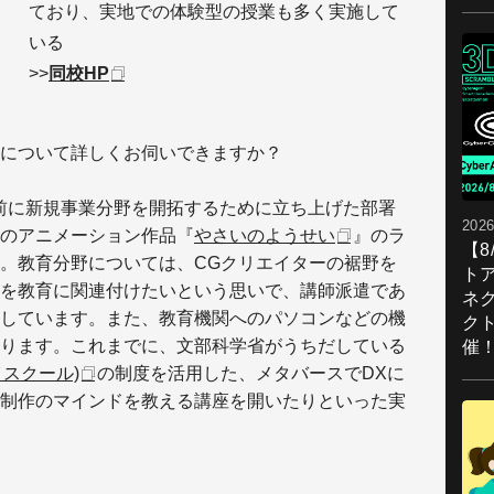
ており、実地での体験型の授業も多く実施して
いる
>>
同校HP
動について詳しくお伺いできますか？
ど前に新規事業分野を開拓するために立ち上げた部署
2026
のアニメーション作品『
やさいのようせい
』のラ
【
。教育分野については、CGクリエイターの裾野を
ト
を教育に関連付けたいという思いで、講師派遣であ
ネ
しています。また、教育機関へのパソコンなどの機
ク
ります。これまでに、文部科学省がうちだしている
催
イスクール)
の制度を活用した、メタバースでDXに
制作のマインドを教える講座を開いたりといった実