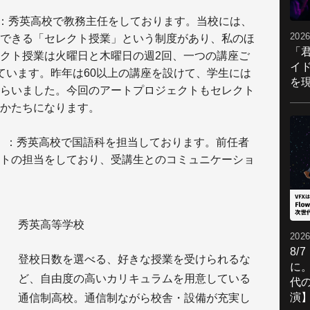
：秀英高校で教務主任をしております。当校には、
2026
できる「セレクト授業」という制度があり、私のほ
「
クト授業は火曜日と木曜日の週2回、一つの講座ご
イ
ています。昨年は60以上の講座を設けて、学生には
を現
らいました。今回のアートプロジェクトもセレクト
かたちになります。
）
：秀英高校で国語科を担当しております。前任者
トの担当をしており、受講生とのコミュニケーショ
秀英高等学校
2026
8/
登校日数を選べる、好きな授業を受けられるな
に。
ど、自由度の高いカリキュラムを用意している
代
演
通信制高校。通信制ながら校舎・設備が充実し