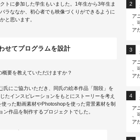
クトに参加した学生もいました。1年生から3年生ま
バラななか、初心者でも映像づくりができるように
ア
かと思います。
、
ア
ニ
わせてプログラムを設計
ア
、
の概要を教えていただけますか？
ア
デ
氏にご協力いただき、同氏の絵本作品「階段」を
じたインスピレーションをもとにストーリーを考え
ツールを使った動画素材やPhotoshopを使った背景素材を制
ア
ション作品を制作するプロジェクトでした。
、
ア
出