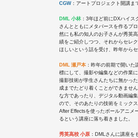
CGW
：アートプロジェクト開講ま
DML 小林
：3年ほど前にDXハイ
さんとともにメタバースを作るプロ
然にも私の知人のお子さんが秀英高
績をご紹介しつつ、それからセレク
ほしいという話を受け、昨年からセ
DML 瀬戸本
：昨年の前期で開いた
標にして、撮影や編集などの作業に
撮影技術が学生さんたちに無かった
成までたどり着くことができません
な方であったり、デジタル動画編集や
ので、そのあたりの技術をミックス
After Effectsを使ったボー
るという講座に落ち着きました。
秀英高校 小原
：DMLさんに講座を