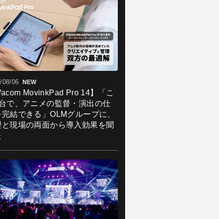
/08/06
NEW
acom MovinkPad Pro 14】「こ
1台で、アニメの監督・演出の仕
を完結できる」OLMグループに、
理と現場の両面から導入効果を聞
た