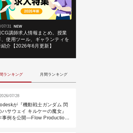
/07/31
NEW
国CG講師求人情報まとめ。授業
容、使用ツール、ギャランティを
紹介【2026年6月更新】
間ランキング
月間ランキング
2026/07/28
todeskが『機動戦士ガンダム 閃
のハサウェイ キルケーの魔女』
事例を公開―Flow Production
ackingと3ds Maxが支えたCG制
現場