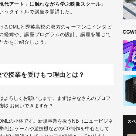
現代アート」に触れながら学ぶ映像スクール
』
いうタイトルで講座を開講した。
けるDMLと秀英高校の双方のキーマンにインタビ
CGW
の経緯や、講座プログラムの設計、講座を通じて
たかをご紹介しよう。
校で授業を受けもつ理由とは？
はよろしくお願いします。まずはみなさんのプロフ
割をお伺いできますか？
DMLの小林です。新規事業を扱うNB（ニュービジネ
ス
弊社はゲームや遊技機などのCG制作を中心として