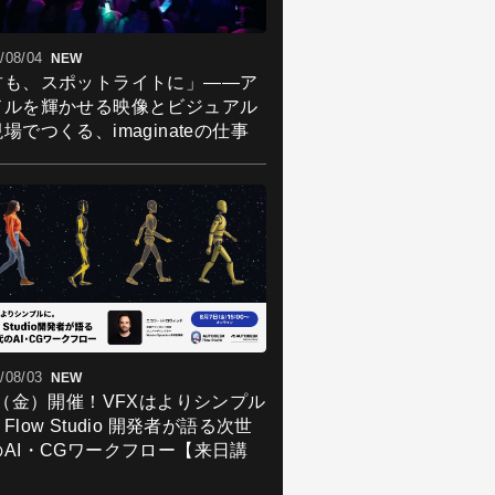
/08/04
NEW
君も、スポットライトに」――ア
ドルを輝かせる映像とビジュアル
場でつくる、imaginateの仕事
/08/03
NEW
7（金）開催！VFXはよりシンプル
Flow Studio 開発者が語る次世
のAI・CGワークフロー【来日講
】