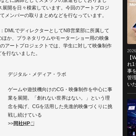
などに講師としてスタッフの派遣もしておりまし
ス展開を日々模索しています。今回のアートプロジ
てメンバーの取りまとめなどを行なっています。
：DMLでディレクターとしてNB営業部に所属して
のほか、プラネタリウムやモーターショー用の映像
のアートプロジェクトでは、学生に対して映像制作
2026
導などを行ないました。
【W
れ
事
デジタル・メディア・ラボ
管
い
ゲームや遊技機向けのCG・映像制作を中心に事
業を展開。「創れない世界はない。」という理
念を掲げ、CGを活用した先進的映像づくりに挑
戦し続けている
>>
同社HP