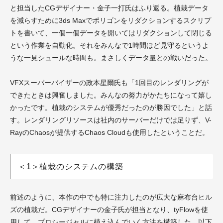
と担当したCGデザイナー・金子一打氏はふり返る。植栽データ
を減らすために3ds Maxでポリゴンをリダクションするスクリプ
トを書いて、一個一個データを開いてはリダクションして閉じる
という作業を自動化。それをみんなで1時間ほど見守るというよ
うな一見シュールな時間も。まさしくデータ量との戦いだった。
VFXスーパーバイザーの政本星爾氏も「1回目のレンダリングが
できたときは興奮しました。みんなの努力がかたちになって嬉し
かったです。植栽のシステムが優秀だったのが勝因でした」と話
す。レンダリングリソースは社内のサーバーだけでは足りず、V-
RayのChaosが提供するChaos Cloudも使用したということだ。
＜1＞植栽のシステムの構築
前述のように、本作の中でも特に注力したのが広大な麻布台ヒル
ズの植栽だ。CGデザイナーの金子氏が担当となり、
tyFlowを使
用して、プロシージャルに植え込んでいく方法を構築した。以下