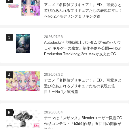
アニメ『名探偵プリキュア！』ED 、可愛さと
遊び心あふれるプリキュアたちの表現に注目！
〜No.2／モデリング＆リギング篇
2026/07/28
Autodeskが『機動戦士ガンダム 閃光のハサウ
ェイ キルケーの魔女』制作事例を公開―Flow
Production Trackingと3ds Maxが支えたCG制
作現場
2026/07/22
アニメ『名探偵プリキュア！』ED 、可愛さと
遊び心あふれるプリキュアたちの表現に注
目！〜No.1／演出篇
2026/08/04
テーマは「スザンヌ」Blenderユーザー限定CG
作品コンテスト「b3d創作祭」五回目の開催が