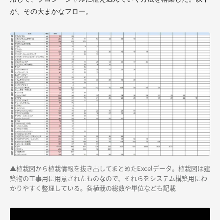
が、その大まかなフロー。
▲植栽図
から植栽情報を抜き出してまとめたExcelデータ。植栽図は建
築物
の
工事用に用意されたものなので、それらを
システム構築用に
わ
かりやすく整理している。各植栽の総数や単位なども記載