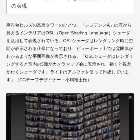
の表現
麻布台ヒルズの高層タワーのひとつ、「レジデンスA」の窓から
見えるインテリアは
OSL（Open Shading Language）
シェーダ
を活用して表現されている。
OSL
シェーダはレンダリング時に空
間が表示される仕様になっており、ビューポート上では雰囲気が
わかるような平面画像が表示される。「
OSL
シェーダはレンダリ
ングすると室内の
5
面がカメラマップ的に表示され、動くと視差
が付くシェーダです。ライトはアルファを使って作成していま
す」（
CG
チーフデザイナー・小嶋裕士氏）