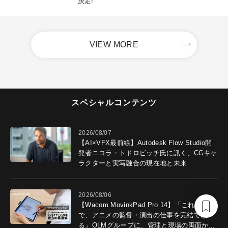
決定!
VIEW MORE
スペシャルコンテンツ
2026/08/07
【AI×VFX最前線】Autodesk Flow Studio開
発者ニコラ・トドロビッチ氏に訊く、CGキャ
ラクターと実写融合の現在地と未来
2026/08/06
【Wacom MovinkPad Pro 14】「これ1台
で、アニメの監督・演出の仕事を完結でき
る」OLMグループに、管理と現場の両面から