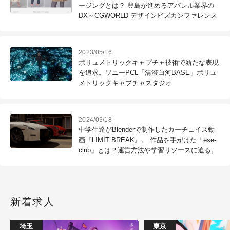
ージングとは？ 豊島が進めるアパレル業界の
DX～CGWORLD デザインビズカンファレンス
2023/05/16
ボリュメトリックキャプチャ技術で新たな表現
を追求。ソニーPCL「清澄白河BASE」ボリュ
メトリックキャプチャスタジオ
2024/03/18
中学生達がBlenderで制作したカーチェイス動
画『LIMIT BREAK』。 作品を手がけた「ese-
club」とは？運営方法や学習リソースに迫る。
新着求人
埼玉
東京