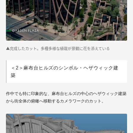
▲
完成したカット。多種多様な植栽が景観に花を添えている
＜2＞麻布台ヒルズのシンボル・ヘザウィック建
築
作中でも特に印象的な、麻布台ヒルズの中心のヘザウィック建築
から街全体の俯瞰へ移動するカメラワークのカット。