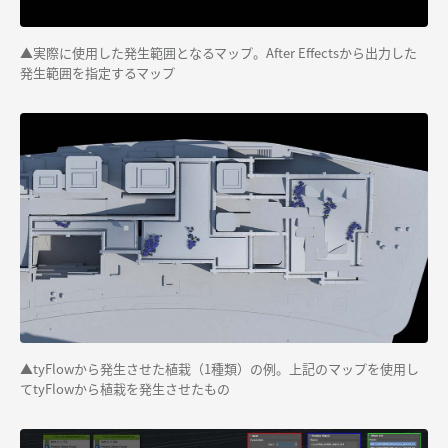
▲
実際に使用した発生範囲となるマップ。
After
Effectsから出力した
発生範囲を指定するマップ
▲
tyFlowから発生させた植栽（
1
種類）の例。上記のマップを使用し
て
tyFlow
から植栽を発生させたもの