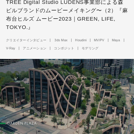
TREE Digital Studio LUDENS事業部による森
ビルブランドのムービーメイキング〜（2）『麻
布台ヒルズ ムービー2023｜GREEN, LIFE,
TOKYO.』
クリエイターインタビュー
3ds Max
Houdini
MV/PV
Maya
V-Ray
アニメーション
コンポジット
モデリング