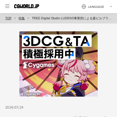
TOP
特集
TREE Digital Studio LUDENS事業部による森ビルブランドのムービーメイキング〜（2）『麻布台ヒルズ ムービー2023｜GREEN, LIFE, TOKYO.』
2024/07/24