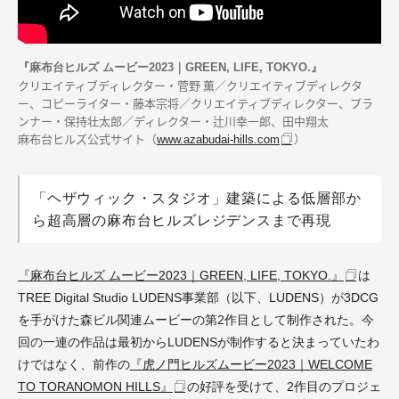
『麻布台ヒルズ ムービー2023｜GREEN, LIFE, TOKYO.』
クリエイティブディレクター・菅野 薫／クリエイティブディレクタ
ー、コピーライター・藤本宗将／クリエイティブディレクター、プラ
ンナー・保持壮太郎／ディレクター・辻川幸一郎、田中翔太
麻布台ヒルズ
公式サイト
（
）
www.azabudai-hills.com
「ヘザウィック・スタジオ」建築による低層部か
ら超高層の麻布台ヒルズレジデンスまで再現
『麻布台ヒルズ ムービー2023｜GREEN, LIFE, TOKYO.』
は
TREE Digital Studio LUDENS
事業部（以下、
LUDENS
）が
3DCG
を手がけた森ビル関連ムービーの第2作目として制作された。今
回の一連の作品は最初から
LUDENSが
制作すると決まっていたわ
けではなく、前作の
『虎ノ門ヒルズムービー
2023
｜
WELCOME
TO TORANOMON HILLS
』
の好評を受けて、2作目のプロジェ