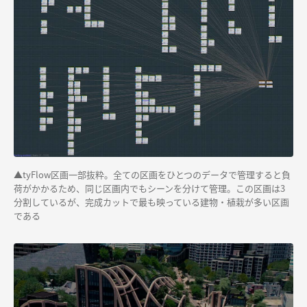
▲
tyFlow区画一部抜粋。全ての区画をひとつのデータで管理すると負
荷がかかるため、同じ区画内でもシーンを分けて管理。この区画は
3
分割しているが、完成カットで最も映っている建物・植栽が
多い
区画
である