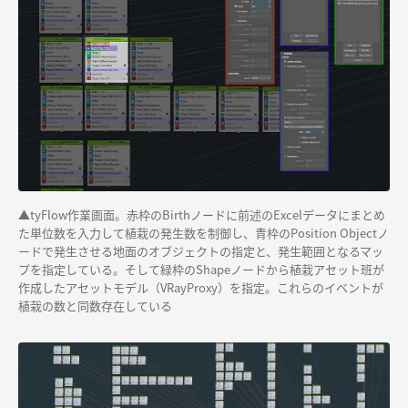
▲
tyFlow作業画面。赤枠の
Birth
ノードに前述のExcelデータにまとめ
た単位数を入力して植栽の発生数を制御し、青枠の
Position Object
ノ
ードで発生させる地面のオブジェクトの指定と、発生範囲となるマッ
プを指定している。そして緑枠の
Shape
ノードから植栽アセット班が
作成したアセットモデル（
VRayProxy）
を指定。これらのイベントが
植栽の数と同数存在している