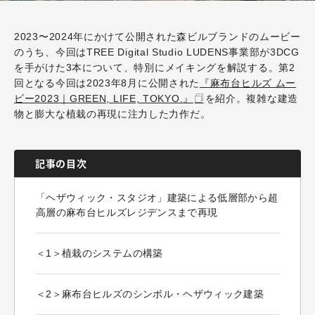
2023〜
2024
年にかけて公開された森ビルブランドのムービー
のうち、今回は
TREE Digital Studio LUDENS
事業部が
3DCG
を手がけた
3
本について、特別にメイキングを解説する。第2
回となる今回は
2023
年
8
月に公開された
『麻布台ヒルズ ムー
ビー
2023
｜
GREEN, LIFE, TOKYO.
』
を紹介。複雑な建造
物と膨大な植栽の再現に注力した力作だ。
記事の目次
「ヘザウィック・スタジオ」建築による低層部から超
高層の麻布台ヒルズレジデンスまで再現
＜1＞植栽のシステムの構築
＜2＞麻布台ヒルズのシンボル・ヘザウィック建築