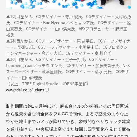
▲1列目左から、CGデザイナー・寺戸 俊氏、CGデザイナー・大村彩乃
氏、CGデザイナー・Bae Hyeona／ベ ヒョンア氏、CGデザイナー・遠
山真葵氏、CGデザイナー・山中渓太氏、VFXプロデューサー: 野瀬正
裕氏
▲2列目左から、CGチーフデザイナー・原 恭平氏、CGチーフデザイナ
ー・上野雅志氏、CGチーフデザイナー・小嶋裕士氏、CGプロダクシ
ョンマネージャー・今若弘大氏、CGデザイナー・秦 駿介氏
▲3列目左から、CGデザイナー・金子一打氏、CGデザイナー・
Luomeng Yuan／ラモウ エン氏、CGデザイナー・加藤美智子氏、VFX
スーパーバイザー・政本星爾氏、CGデザイナー・清水 亮氏、CGデザ
イナー・田中舜理氏
（以上、TREE Digital Studio LUDENS事業部）
www.tdsi.co.jp/ludens
制作期間は約1ヶ月半ほど。麻布台ヒルズの外観とその周辺区域
から遠景を含む街全体をフルCGで制作。まるで空撮のような上
空から地上までカメラが降りていき、象徴的なヘザウィック建築
を通り抜けて、中央広場上空でまた旋回し四季変化を見せて麻布
台ヒルズの中へと入っていく。この一連の映像などがフルCGで