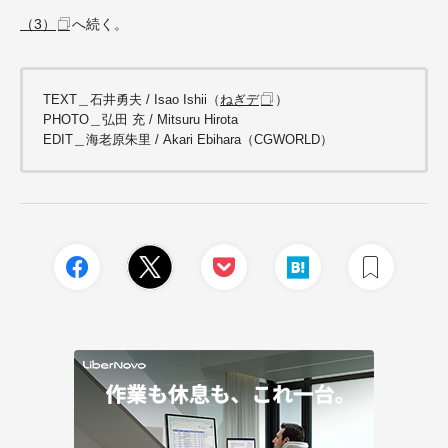
（3）
へ続く。
TEXT＿石井勇夫 /
Isao Ishii（
ねぎデ
）
PHOTO＿弘田 充 / Mitsuru Hirota
EDIT＿海老原朱里 / Akari Ebihara（CGWORLD）