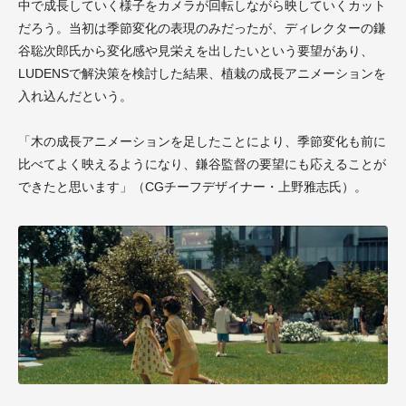
中で成長していく様子をカメラが回転しながら映していくカット
だろう。当初は季節変化の表現のみだったが、
ディレクターの鎌
谷聡次郎氏
から変化感や見栄えを出したいという要望があり、
L
UDENS
で解決策を検討した結果、植栽の成長アニメーションを
入れ込んだという。
「木の成長アニメーションを足したことにより、季節変化も前に
比べてよく映えるようになり、
鎌谷監督の要望にも応えることが
できたと思います
」（
CG
チーフデザイナー・上野雅志氏）。