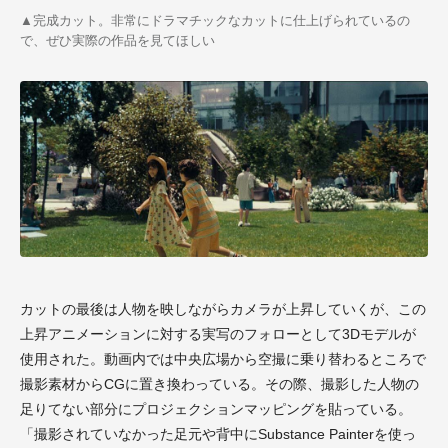
▲
完成カット。非常にドラマチックなカットに仕上げられているの
で、ぜひ実際の作品を見てほしい
カットの最後は人物を映しながらカメラが上昇していくが、この
上昇アニメーションに対する実写のフォローとして
3D
モデルが
使用された。動画内では中央広場から空撮に乗り替わるところで
撮影素材から
CG
に置き換わっている。その際、撮影した人物の
足りてない部分にプロジェクションマッピングを貼っている。
「撮影されていなかった足元や背中に
Substance Painter
を使っ