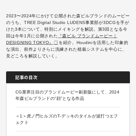
2023〜
2024
年にかけて公開された森ビルブランドのムービー
のうち、
TREE Digital Studio LUDENS
事業部が
3DCG
を手が
けた
3
本について、特別にメイキングを解説。第
3
回となる今
回は今年
1
月に公開された
『森ビル ブランドムービー｜
DESIGNING TOKYO』
を紹介。
Houdini
を活用した印象的
な演出、前作よりさらに洗練された植栽システムを中心に、
見どころを解説していく。
記事の目次
CG業界注目のブランドムービー刷新版にして、2024
年森ビルブランドの“顔”となる作品
＜1＞虎ノ門ヒルズのT-デッキのタイルが波打つエフ
ェクト