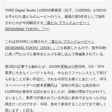
TREE Digital Studio LUDENS事業部（以下、
L
UDENS）
が3DCG
を手がけた森ビルのムービーのうち、最後の第3作目として制作
されたのが今回解説する
『森ビル ブランドムービー｜
DESIGNING TOKYO』
だ。
これは2019年に公開された
『森ビル ブランドムービー｜
DESIGNING TOKYO（2019）』
を刷新したもので、後半30秒
に虎ノ門ヒルズと麻布台ヒルズを差し込んで再編集されている。
第1回の記事でも触れたが、2019年度版は公開当時、CG・VFX
業界に大きなインパクトを与え、今なおリファレンスとして挙げ
られることが多い作品だ。それを今回引き継ぐにあたって、VFX
スーパーバイザーの政本星爾氏は「当時の作品にも統合前の
LUDENSが参加する話がありましたが、諸般の理由でながれてし
まいました。業界で評価されている作品に参加できなかったのは
残念だったのですが、今回、改めて参加することができて嬉しく
思います」と語る。