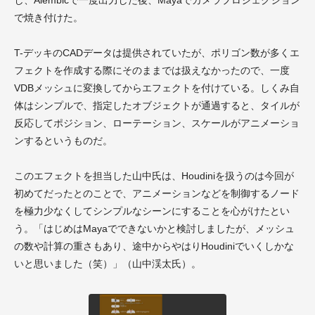
し、A
lembic
で一度出力した後、
Maya
でカメラプロジェクション
で焼き付けた。
T-デッキ
のCADデータは提供されていたが、ポリゴン数が多くエ
フェクトを作成する際にそのままでは扱えなかったので、一度
VDB
メッシュに変換してからエフェクトを付けている。しくみ自
体はシンプルで、指定したオブジェクトが通過すると、タイルが
反応してポジション、ローテーション、スケールがアニメーショ
ンするというものだ。
このエフェクトを担当した山中氏は、
Houdini
を扱うのは今回が
初めてだったとのことで、アニメーションなどを制御するノード
を極力少なくしてシンプルなシーンにすることを心がけたとい
う。「はじめは
Maya
でできないかと検討しましたが、メッシュ
の数や計算の重さもあり、途中からやはり
Houdini
でいくしかな
いと思いました（笑）」（山中渓太氏）。