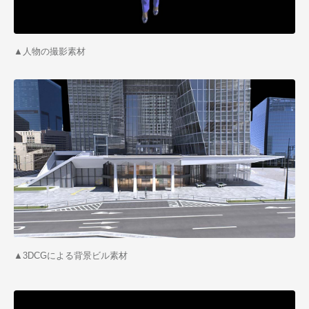
▲
人物の撮影素材
▲
3DCGによる背景ビル素材