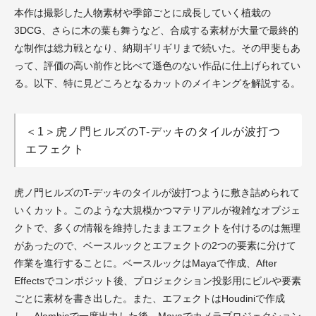
本作は撮影した人物素材や季節ごとに成長していく植栽の
3D
CG
、さらに木の葉も舞うなど、合成する素材が大量で最終的
な制作は総力戦となり、納期ギリギリまで続いた。その甲斐もあ
って、評価の高い前作と比べて遜色のない作品に仕上げられてい
る。以下、特に見どころとなるカットのメイキングを解説する。
＜1＞虎ノ門ヒルズのT-デッキのタイルが波打つ
エフェクト
虎ノ門ヒルズの
T-デッキ
のタイルが波打つように敷き詰められて
いくカット。このような大規模かつマテリアルが複雑なオブジェ
クトで、多くの情報を維持したままエフェクトを付けるのは無理
があったので、ベースルックとエフェクトの
2
つの要素に分けて
作業を進行することに。ベースルックは
Maya
で作成、
After
Effects
でコンポジット後、プロジェクション投影用にビルや要素
ごとに素材を書き出した。また、エフェクトは
Houdini
で作成