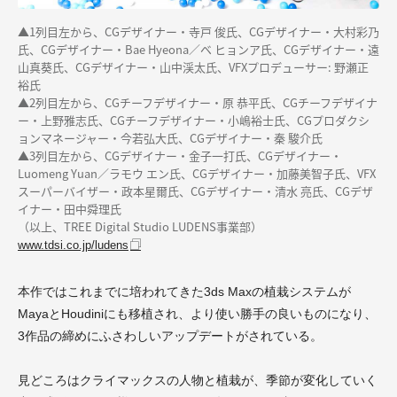
▲1列目左から、CGデザイナー・寺戸 俊氏、CGデザイナー・大村彩乃
氏、CGデザイナー・Bae Hyeona／ベ ヒョンア氏、CGデザイナー・遠
山真葵氏、CGデザイナー・山中渓太氏、VFXプロデューサー: 野瀬正
裕氏
▲2列目左から、CGチーフデザイナー・原 恭平氏、CGチーフデザイナ
ー・上野雅志氏、CGチーフデザイナー・小嶋裕士氏、CGプロダクシ
ョンマネージャー・今若弘大氏、CGデザイナー・秦 駿介氏
▲3列目左から、CGデザイナー・金子一打氏、CGデザイナー・
Luomeng Yuan／ラモウ エン氏、CGデザイナー・加藤美智子氏、VFX
スーパーバイザー・政本星爾氏、CGデザイナー・清水 亮氏、CGデザ
イナー・田中舜理氏
（以上、TREE Digital Studio LUDENS事業部）
www.tdsi.co.jp/ludens
本作ではこれまでに培われてきた
3ds Maxの
植栽システムが
M
aya
と
Houdini
にも移植され、より使い勝手の良いものになり、
3
作品の締めにふさわしいアップデートがされている。
見どころはクライマックスの人物と植栽が、季節が変化していく