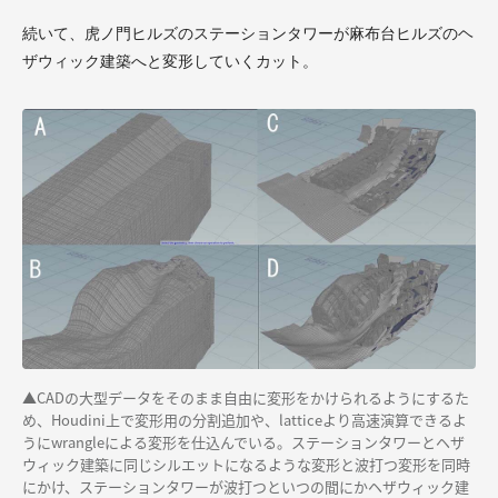
続いて、虎ノ門ヒルズのステーションタワーが麻布台ヒルズのヘ
ザウィック建築へと変形していくカット。
▲
CADの大型データをそのまま自由に変形をかけられるようにするた
め、H
oudini
上で変形用の分割追加や、latticeより高速演算できるよ
うに
wrangle
による変形を仕込んでいる。ステーションタワーとヘザ
ウィック建築に同じシルエットになるような変形と波打つ変形を同時
にかけ、ステーションタワーが波打つといつの間にかヘザウィック建