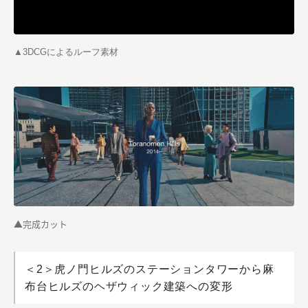
▲
3DCGによるルーフ素材
▲
完成カット
＜2＞虎ノ門ヒルズのステーションタワーから麻
布台ヒルズのヘザウィック建築への変形