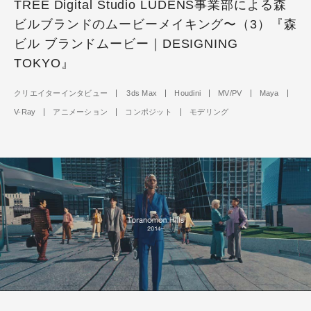
TREE Digital Studio LUDENS事業部による森
ビルブランドのムービーメイキング〜（3）『森
ビル ブランドムービー｜DESIGNING
TOKYO』
クリエイターインタビュー
3ds Max
Houdini
MV/PV
Maya
V-Ray
アニメーション
コンポジット
モデリング