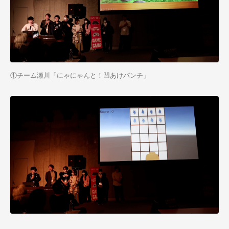
①チーム瀬川「にゃにゃんと！凹あけパンチ」