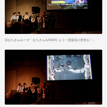
⑤おちきゅみーず「おちきゅみWARS もう一度最高の景色を！」