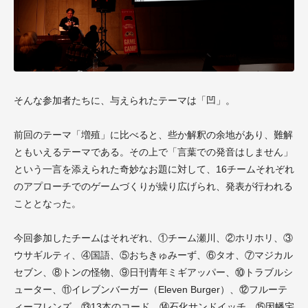
そんな参加者たちに、与えられたテーマは「凹」。
前回のテーマ「増殖」に比べると、些か解釈の余地があり、難解
ともいえるテーマである。その上で「言葉での発音はしません」
という一言を添えられた奇妙なお題に対して、16チームそれぞれ
のアプローチでのゲームづくりが繰り広げられ、発表が行われる
こととなった。
今回参加したチームはそれぞれ、①チーム瀬川、②ホリホリ、③
ウサギルティ、④国語、⑤おちきゅみーず、⑥タオ、⑦マジカル
セブン、⑧トンの怪物、⑨日刊青年ミギアッパー、⑩トラブルシ
ューター、⑪イレブンバーガー（Eleven Burger）、⑫フルーテ
ィーフレンズ、⑬13本のコード、⑭石化サンドイッチ、⑮因幡宅