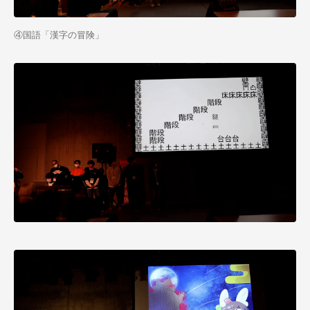
④国語「漢字の冒険」