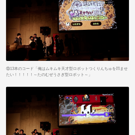
⑬13本のコード「俺はムキムキ天才型ロボットつくりんちゅを凹ませ
たい！！！！！～たのむぜうさぎ型ロボット～」