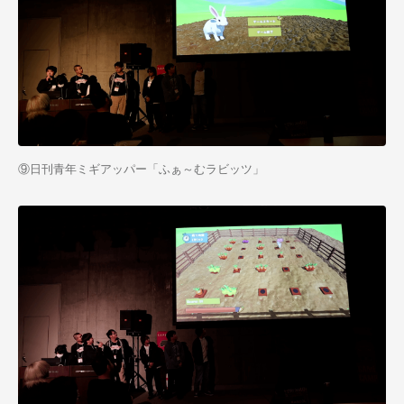
⑨日刊青年ミギアッパー「ふぁ～むラビッツ」