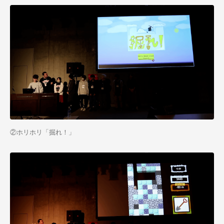
②ホリホリ「掘れ！」