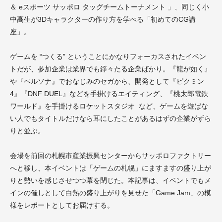
＆ eスポーツ サッポロ タッグチームトーナメント 」、同じく小
中高生が
3D
キャラクターの作り方を学べる「初めての
CG
講
座」。
ゲームを “つくる” ということにかなりフォーカスされたイベン
トだが、参加企業は業界でも錚々たる企業ばかり。『龍が如く』
や『ペルソナ』でおなじみのセガから、開発として『ピクミン
4』『DNF DUEL』などを手掛けるエイティング、『桃太郎電鉄
ワールド』を手掛けるロケットスタジオ など、ゲームを遊ばな
い人でもタイトルだけなら耳にしたことがあるはずの企業がずら
りと並ぶ。
会場を前回の札幌市産業振興センターからサッポロファクトリー
へと移し、本イベントは「ゲームの札幌」にますますの盛り上が
りと勢いを感じさせつつ幕を閉じた。本記事は、イベントでもメ
インの催しとして白熱の盛り上がりを見せた「Game Jam」の模
様をレポートとしてお届けする。