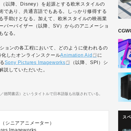
（以降、Disney）を起源とする欧米スタイルの
術であり、共通言語でもある。しっかり修得する
る手助けとなる。加えて、欧米スタイルの映画業
ーパーバイザー（以降、SV）からのアニメーショ
CGW
もなる。
ーションの各工程において、どのように使われるの
特化したオンラインスクール
Animation Aid
に
る
Sony Pictures Imageworks
（以降、SPI）シ
解説していただいた。
02／徳間書店）というタイトルで日本語版も出版されている。
ス
氏（シニアアニメーター）
ures Imageworks