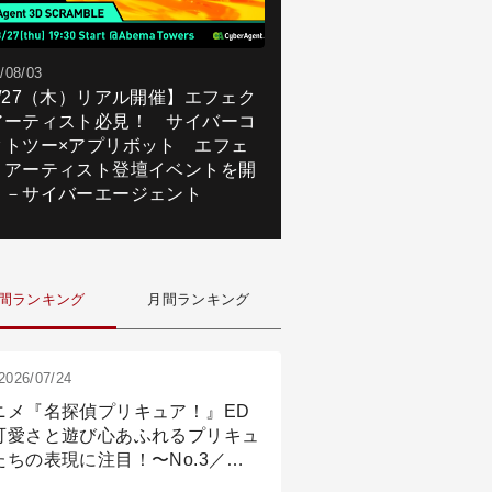
/08/03
8/27（木）リアル開催】エフェク
アーティスト必見！ サイバーコ
クトツー×アプリボット エフェ
トアーティスト登壇イベントを開
！－サイバーエージェント
間ランキング
月間ランキング
2026/07/24
ニメ『名探偵プリキュア！』ED
可愛さと遊び心あふれるプリキュ
たちの表現に注目！〜No.3／ア
メーション付け篇