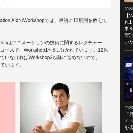
2026
【W
mation AidのWorkshopでは、最初に12原則を教えて
れ
事
管
い
kshopはアニメーションの技術に関するレクチャー
スで、Workshop1〜5に分かれています。12原
いなければWorkshop2以降に進めないので、
なっています。
2026
「
イ
を現