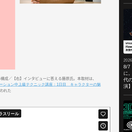
2026
8/
に。
kshopの構成／【右】インタビューに答える藤原氏。本取材は、
代
ーション中上級テクニック講座：1日目 キャラクターの魅
演
われた