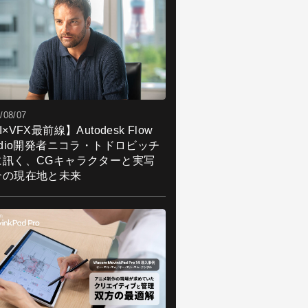
/08/07
I×VFX最前線】Autodesk Flow
udio開発者ニコラ・トドロビッチ
に訊く、CGキャラクターと実写
合の現在地と未来