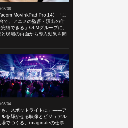
/08/06
acom MovinkPad Pro 14】「こ
1台で、アニメの監督・演出の仕
を完結できる」OLMグループに、
理と現場の両面から導入効果を聞
た
/08/04
君も、スポットライトに」――ア
ドルを輝かせる映像とビジュアル
場でつくる、imaginateの仕事