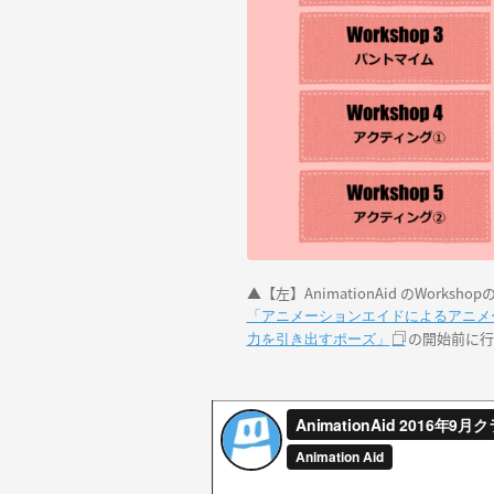
▲【左】AnimationAid のWor
「アニメーションエイドによるアニメ
の開始前に行
力を引き出すポーズ」