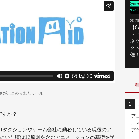
2026
【
ト
ネ
ク
催
週
優秀作品がまとめられたリール
ですか？
ア
、
ロダクションやゲーム会社に勤務している現役のア
ア
ニ
にいた頃は12原則を含むアニメーションの基礎を学