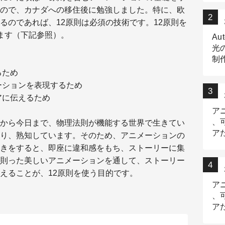
ので、カナダへの移住後に勉強しました。特に、欧
るのであれば、12原則は必須の技術です。12原則を
ます（下記参照）。
Au
光
制作
Tr
るため
作
ーションを表現するため
アに伝えるため
ア
、
から今日まで、物理法則が機能する世界で生きてい
ア
り、熟知しています。そのため、アニメーションの
デ
きをすると、即座に違和感をもち、ストーリーに集
則った美しいアニメーションを通して、ストーリー
えることが、12原則を使う目的です。
ア
、
ア
出