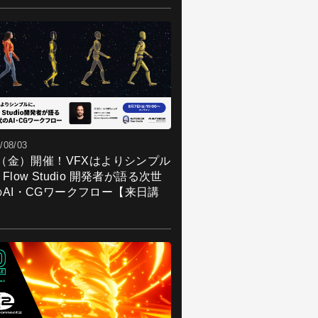
/08/03
7（金）開催！VFXはよりシンプル
Flow Studio 開発者が語る次世
のAI・CGワークフロー【来日講
】