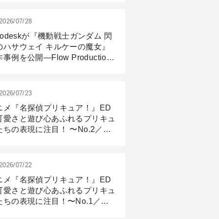
2026/07/28
todeskが『機動戦士ガンダム 閃
のハサウェイ キルケーの魔女』
事例を公開―Flow Production
ackingと3ds Maxが支えたCG制
現場
2026/07/23
ニメ『名探偵プリキュア！』ED
可愛さと遊び心あふれるプリキュ
たちの表現に注目！ 〜No.2／モ
リング＆リギング篇
2026/07/22
ニメ『名探偵プリキュア！』ED
可愛さと遊び心あふれるプリキュ
たちの表現に注目！〜No.1／演
篇