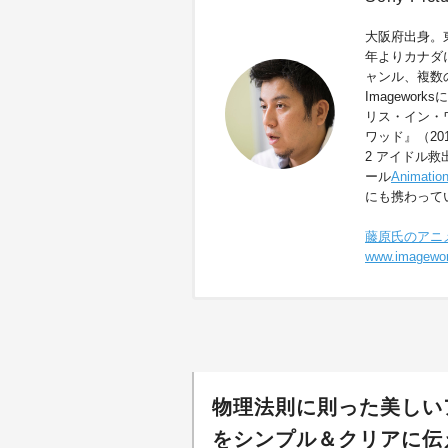
大阪府出身。
年よりカナダ
ャンル、複数の
Imagework
リス・イン・
ワッド』（20
2 アイドル救
ール
Animation
にも携わって
藤原氏のアニ
www.imagewo
物理法則に則った美しい
をシンプル＆クリアに伝