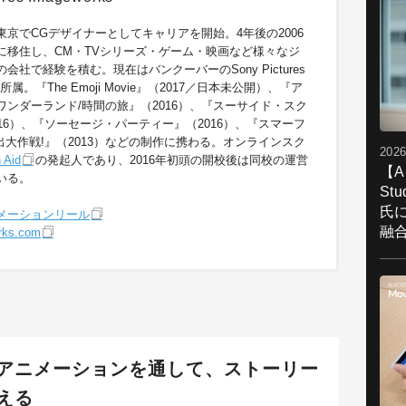
東京でCGデザイナーとしてキャリアを開始。4年後の2006
に移住し、CM・TVシリーズ・ゲーム・映画など様々なジ
会社で経験を積む。現在はバンクーバーのSony Pictures
sに所属。『The Emoji Movie』（2017／日本未公開）、『ア
ワンダーランド/時間の旅』（2016）、『スーサイド・スク
16）、『ソーセージ・パーティー』（2016）、『スマーフ
出大作戦!』（2013）などの制作に携わる。オンラインスク
2026
 Aid
の発起人であり、2016年初頭の開校後は同校の運営
【A
いる。
St
氏
メーションリール
融
rks.com
アニメーションを通して、ストーリー
える