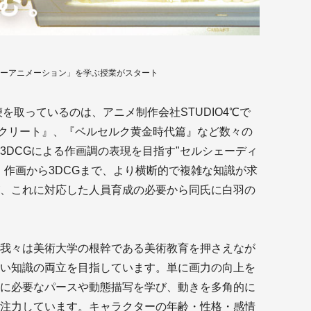
ターアニメーション」を学ぶ授業がスタート
鞭を取っているのは、アニメ制作会社STUDIO4℃で
筋クリート』、『ベルセルク黄金時代篇』など数々の
3DCGによる作画調の表現を目指す"セルシェーディ
、作画から3DCGまで、より横断的で複雑な知識が求
、これに対応した人員育成の必要から同氏に白羽の
我々は美術大学の根幹である美術教育を押さえなが
い知識の両立を目指しています。単に画力の向上を
に必要なパースや動態描写を学び、動きを多角的に
注力しています。キャラクターの年齢・性格・感情