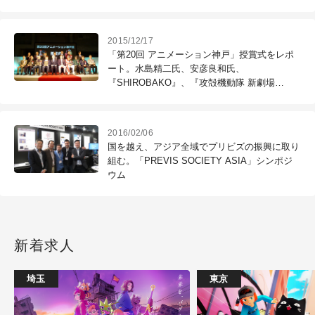
2015/12/17
「第20回 アニメーション神戸」授賞式をレポ
ート。水島精二氏、安彦良和氏、
『SHIROBAKO』、『攻殻機動隊 新劇場
版』、『ジョジョ』第3部主題歌が各賞を受賞
2016/02/06
国を越え、アジア全域でプリビズの振興に取り
組む。「PREVIS SOCIETY ASIA」シンポジ
ウム
新着求人
埼玉
東京