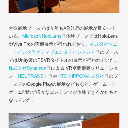
大型展示ブースでは今年もXR分野の展示が目立って
いる。
Microsoft HoloLens
体験ブースではHoloLens
やVive Proの実機展示が行われており、
株式会社ソニ
ー・インタラクティブエンタテインメント
のブース
ではUnity製のPSVRタイトルの展示が行われていた。
株式会社Synamon
による VR空間構築ソリューショ
ン
「NEUTRANS」
や
HTC NIPPON株式会社
のブ
ースでのGoogle Playの展示などもあり、ゲーム・非
ゲーム問わず様々なコンテンツが体験できるかたちと
なっていた。