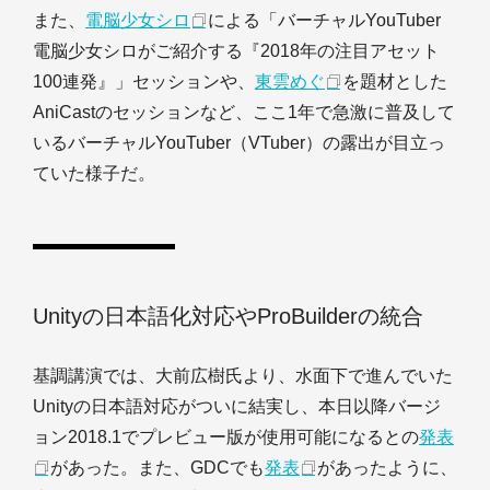
また、
電脳少女シロ
による「バーチャルYouTuber
電脳少女シロがご紹介する『2018年の注目アセット
100連発』」セッションや、
東雲めぐ
を題材とした
AniCastのセッションなど、ここ1年で急激に普及して
いるバーチャルYouTuber（VTuber）の露出が目立っ
ていた様子だ。
Unityの日本語化対応やProBuilderの統合
基調講演では、大前広樹氏より、水面下で進んでいた
Unityの日本語対応がついに結実し、本日以降バージ
ョン2018.1でプレビュー版が使用可能になるとの
発表
があった。また、GDCでも
発表
があったように、