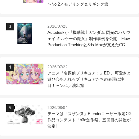
〜No.2／モデリング＆リギング篇
2026/07/28
Autodeskが『機動戦士ガンダム 閃光のハサウ
ェイ キルケーの魔女』制作事例を公開―Flow
Production Trackingと3ds Maxが支えたCG制
作現場
2026/07/22
アニメ『名探偵プリキュア！』ED 、可愛さと
遊び心あふれるプリキュアたちの表現に注
目！〜No.1／演出篇
2026/08/04
テーマは「スザンヌ」Blenderユーザー限定CG
作品コンテスト「b3d創作祭」五回目の開催が
決定!