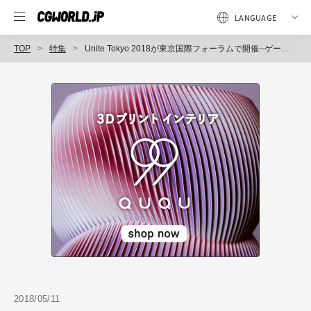
TOP
特集
Unite Tokyo 2018が東京国際フォーラムで開催--ゲーム分野にとどまらない広がりを見せるUnity、VTuberの登壇や自動車業界での事例も
2018/05/11