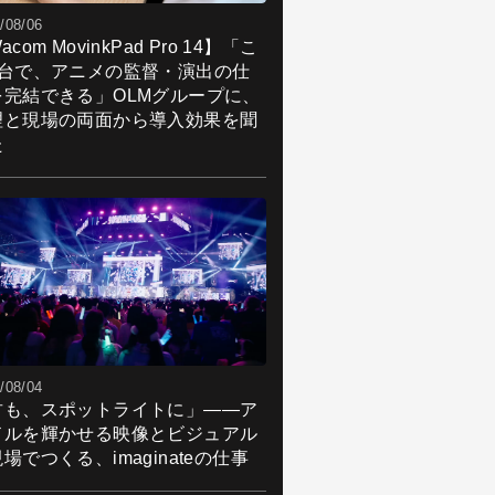
/08/06
acom MovinkPad Pro 14】「こ
1台で、アニメの監督・演出の仕
を完結できる」OLMグループに、
理と現場の両面から導入効果を聞
た
/08/04
君も、スポットライトに」――ア
ドルを輝かせる映像とビジュアル
場でつくる、imaginateの仕事