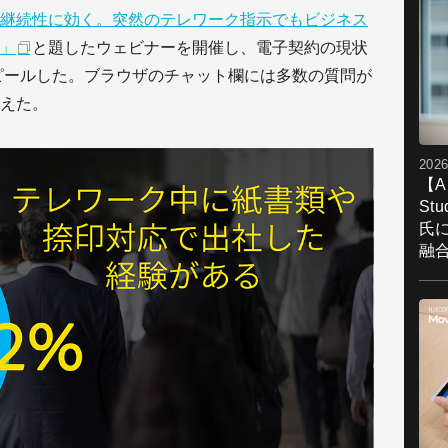
継続性に効く。突然のテレワーク指示でもビジネス
」
と題したウェビナーを開催し、電子契約の現状
いてアピールした。ブラウザのチャット欄には多数の質問が
えた。
2026
【A
St
氏
融