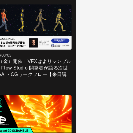
/08/03
7（金）開催！VFXはよりシンプル
Flow Studio 開発者が語る次世
のAI・CGワークフロー【来日講
】