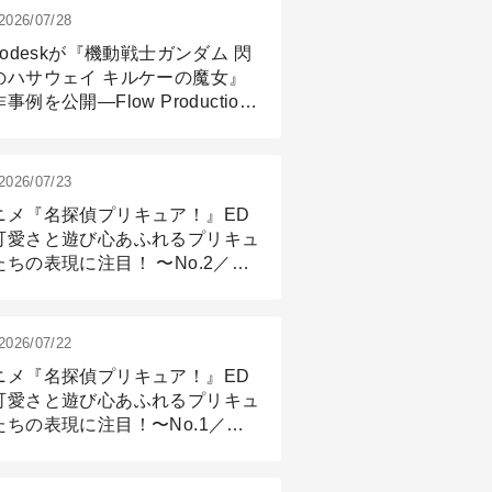
2026/07/28
todeskが『機動戦士ガンダム 閃
のハサウェイ キルケーの魔女』
事例を公開―Flow Production
ackingと3ds Maxが支えたCG制
現場
2026/07/23
ニメ『名探偵プリキュア！』ED
可愛さと遊び心あふれるプリキュ
たちの表現に注目！ 〜No.2／モ
リング＆リギング篇
2026/07/22
ニメ『名探偵プリキュア！』ED
可愛さと遊び心あふれるプリキュ
たちの表現に注目！〜No.1／演
篇