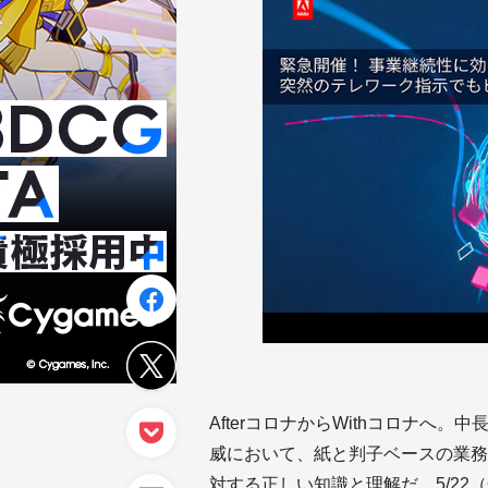
AfterコロナからWithコロナへ
威において、紙と判子ベースの業務
対する正しい知識と理解だ。5/2