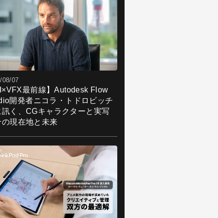
/08/07
I×VFX最前線】Autodesk Flow
udio開発者ニコラ・トドロビッチ
に訊く、CGキャラクターと実写
合の現在地と未来