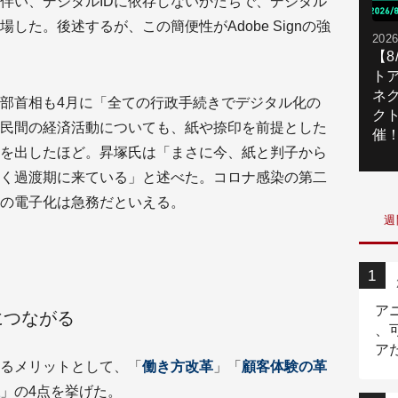
伴い、デジタルIDに依存しないかたちで、デジタル
した。後述するが、この簡便性がAdobe Signの強
2026
【
ト
ネ
部首相も4月に「全ての行政手続きでデジタル化の
ク
民間の経済活動についても、紙や捺印を前提とした
催
を出したほど。昇塚氏は「まさに今、紙と判子から
く過渡期に来ている」と述べた。コロナ感染の第二
の電子化は急務だといえる。
週
ア
につながる
、
ア
るメリットとして、「
働き方改革
」「
顧客体験の革
ニ
」の4点を挙げた。