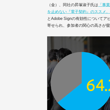
（金）、同社の昇塚淑子氏は
「事業
を止めない『電子契約』のススメ。
とAdobe Signの有効性につ
寄せられ、参加者の関心の高さが窺