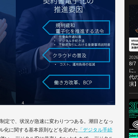
2026
8/
に。
代
演
制定で、状況が急速に変わりつつある。潮目となっ
タル化に関する基本原則などを定めた
「デジタル手続