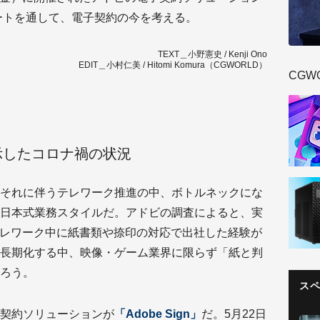
ートを通して、電子契約の今を考える。
TEXT＿小野憲史 / Kenji Ono
EDIT＿小村仁美 / Hitomi Komura（CGWORLD）
CGW
示したコロナ禍の状況
それに伴うテレワーク推進の中、ボトルネックにな
日本式業務スタイルだ。アドビの調査によると、実
「テレワーク中に紙書類や捺印の対応で出社した経験が
長期化する中、映像・ゲーム業界に限らず「紙と判
ろう。
ス
契約ソリューションが
「Adobe Sign」
だ。5月22日