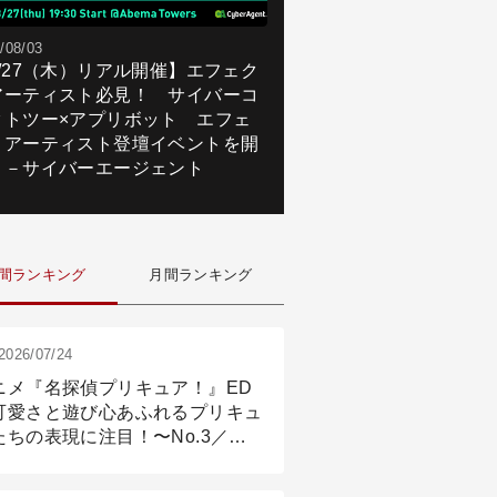
/08/03
8/27（木）リアル開催】エフェク
アーティスト必見！ サイバーコ
クトツー×アプリボット エフェ
トアーティスト登壇イベントを開
！－サイバーエージェント
間ランキング
月間ランキング
2026/07/24
ニメ『名探偵プリキュア！』ED
可愛さと遊び心あふれるプリキュ
たちの表現に注目！〜No.3／ア
メーション付け篇