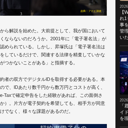
2026
【W
れ
事
から解説を始めた。大前提として、我が国において
管
い
くならないのだろうか。2001年に「電子署名法」が
認められている。しかし、昇塚氏は「電子署名法は
をしているだけで、関連する法律を精査していかな
がつかないことがある」と指摘する。
約者の双方でデジタルIDを取得する必要がある。本
ので、IDあたり数千円から数万円とコストが高く、
-Taxで確定申告をした経験があれば、この面倒さ
2026
か）。片方が電子契約を希望しても、相手方が同意
「
けでなく、様々な課題があるのだ。
イ
を現