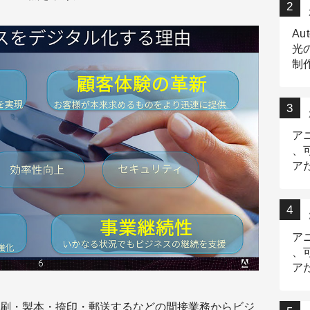
Au
光
制作
Tr
作
ア
、
ア
デ
ア
、
ア
出
刷・製本・捺印・郵送するなどの間接業務からビジ