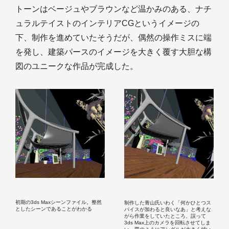
トーンはベージュやブラウンなど温かみのある、ナチ
ュラルテイストのインテリアCGというイメージの
下、制作を進めていたそうだが、偶然の操作ミスに端
を発し、建築パースのイメージを大きく覆す大胆な構
図のユニークな作品が完成した。
初期の3ds Maxシーンファイル。整然
制作した青山氏いわく「何かひとつス
としたシーンであることがわかる
パイスが加わると良いなあ」と考えな
がら作業をしていたところ、誤って
3ds Max上のカメラを回転させてしま