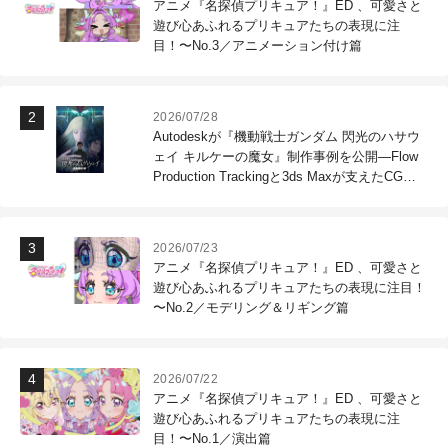
アニメ『名探偵プリキュア！』ED 、可愛さと
遊び心あふれるプリキュアたちの表現に注
目！〜No.3／アニメーション付け篇
2026/07/28
Autodeskが『機動戦士ガンダム 閃光のハサウ
ェイ キルケーの魔女』制作事例を公開―Flow
Production Trackingと3ds Maxが支えたCG制
作現場
2026/07/23
アニメ『名探偵プリキュア！』ED 、可愛さと
遊び心あふれるプリキュアたちの表現に注目！
〜No.2／モデリング＆リギング篇
2026/07/22
アニメ『名探偵プリキュア！』ED 、可愛さと
遊び心あふれるプリキュアたちの表現に注
目！〜No.1／演出篇