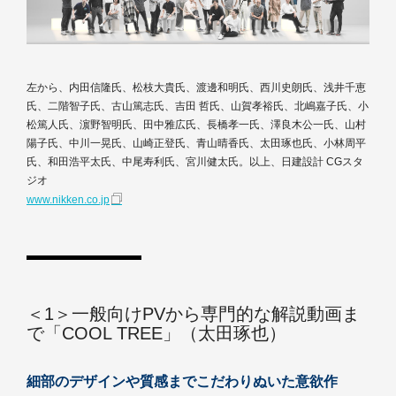
左から、内田信隆氏、松枝大貴氏、渡邊和明氏、西川史朗氏、浅井千恵
氏、二階智子氏、古山篤志氏、吉田 哲氏、山賀孝裕氏、北嶋嘉子氏、小
松篤人氏、濵野智明氏、田中雅広氏、長橋孝一氏、澤良木公一氏、山村
陽子氏、中川一晃氏、山崎正登氏、青山晴香氏、太田琢也氏、小林周平
氏、和田浩平太氏、中尾寿利氏、宮川健太氏。以上、日建設計 CGスタ
ジオ
www.nikken.co.jp
＜1＞一般向けPVから専門的な解説動画ま
で「COOL TREE」（太田琢也）
細部のデザインや質感までこだわりぬいた意欲作