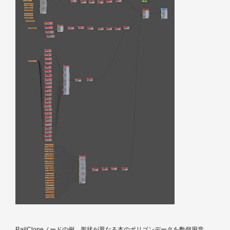
RailCloneノードの例。形状が異なる本のポリゴンデータを数個用意