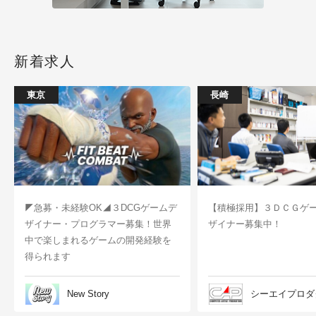
新着求人
東京
長崎
◤急募・未経験OK◢３DCGゲームデ
【積極採用】３ＤＣＧゲ
ザイナー・プログラマー募集！世界
ザイナー募集中！
中で楽しまれるゲームの開発経験を
得られます
New Story
シーエイプロダ