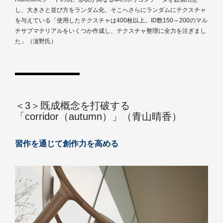
し、大きさと並び方をランダム化、そこへさらにランダムにテクスチャ
を与えている「使用したテクスチャは400枚以上。ID数150～200のマル
チサブマテリアルをいくつか作成し、テクスチャ整理に全力を注ぎまし
た」（濵野氏）
＜3＞既成概念を打破する
「corridor（autumn）」（青山晴香）
習作を通じて創作力を高める