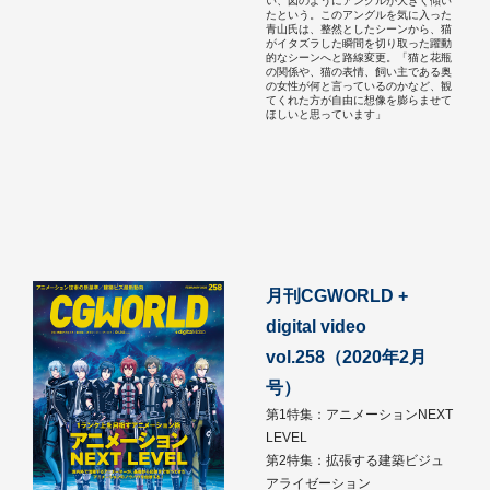
い、図のようにアングルが大きく傾い
たという。このアングルを気に入った
青山氏は、整然としたシーンから、猫
がイタズラした瞬間を切り取った躍動
的なシーンへと路線変更。「猫と花瓶
の関係や、猫の表情、飼い主である奥
の女性が何と言っているのかなど、観
てくれた方が自由に想像を膨らませて
ほしいと思っています」
月刊CGWORLD +
digital video
vol.258（2020年2月
号）
第1特集：アニメーションNEXT
LEVEL
第2特集：拡張する建築ビジュ
アライゼーション