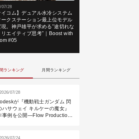
/07/28
サイコム】デュアル水冷システム
ワークステーション最上位モデル
実現。神戸雄平が求める"途切れな
リエイティブ思考"｜Boost with
om #05
間ランキング
月間ランキング
2026/07/28
todeskが『機動戦士ガンダム 閃
のハサウェイ キルケーの魔女』
事例を公開―Flow Production
ackingと3ds Maxが支えたCG制
現場
2026/07/24