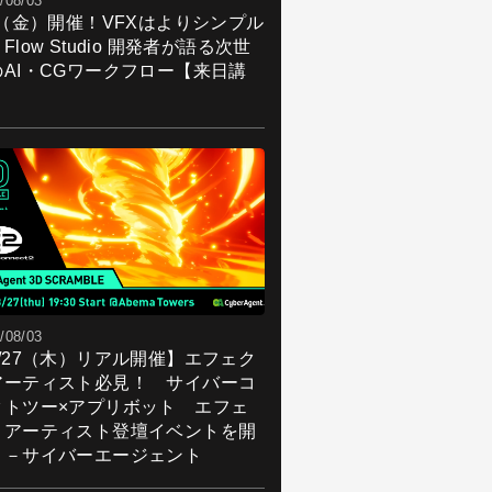
/08/03
7（金）開催！VFXはよりシンプル
Flow Studio 開発者が語る次世
のAI・CGワークフロー【来日講
】
/08/03
8/27（木）リアル開催】エフェク
アーティスト必見！ サイバーコ
クトツー×アプリボット エフェ
トアーティスト登壇イベントを開
！－サイバーエージェント