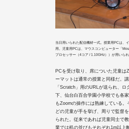
当日用いられた配信機材一式。授業用PCは、インテル
用。児童用PCは、マウスコンピューター「MousePro-P
プロセッサー（4コア / 1.10GHz））が用いら
PCを受け取り、席についた児童は
ーマットは通常の授業と同様だ。講
「Scratch」用のURLが送られ
下、仙台白百合学園小学校でも各家
もZoomの操作には熟練している。そ
どの児童が手を挙げ、周りで監督を
られた。従来であれば児童同士で教
業では机の並びもそれぞれ1m以上