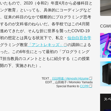
たもので、2020（令和2）年度4月から必修科目と
ング教育」といっても、具体的にコーディングなど
、従来の科目のなかで横断的にプログラミング思考
するのが文科省のねらいだ。各学校ではこの4月開
CGW
めてきたが、そんな折に世界を襲ったCOVID-19
初の想定とは異なる状況下で、私立・
仙台白百合学
グラミング教室
「アントレキッズ」
の講師による
った。この6年生にとって最初の「プログラミング
CT担当教員のコメントとともに紹介する（この授業
け公開の下、実施された）。
TEXT＿
日詰明嘉 / Akiyoshi Hizume
EDIT＿山田桃子 / Momoko Yamada
Special thanks to
CCPR
ス