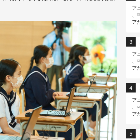
ア
、
ア
ニ
ア
、
ア
デ
ア
、
ア
出