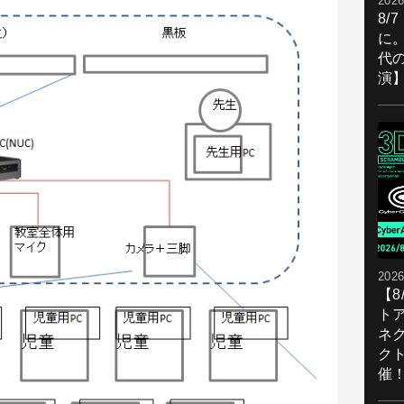
2026
8/
に。
代
演
2026
【
ト
ネ
ク
催