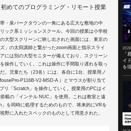
用した初めてのプログラミング・リモート授業
帯・泉パークタウンの一角にある広大な敷地の中
リック系ミッションスクール。今回の授業は小学校
の大型スクリーンに映し出された画面には、東京の
ズ」の太田講師と繋がったzoom画面と指示スライ
2026
「
アには別の大型モニターが備えており、スクリーン
イ
を操作していく。これは操作に手間取り遅れを取っ
を現
だ。児童たち（23名）には、各自に1台、授業用ノ
ePro-P116B-V2-MSD-A ）とマウスが割り当て
リ「Scratch」を操作していく。授業用のPCはイ
ロセッサー搭載の「インテル NUC」を使用。これは教室と遠
tch」を同時に処理するためのもので、将来的にVRを
視野に入れたスペックのものとして用意された。