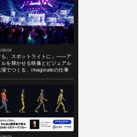
/08/04
君も、スポットライトに」――ア
ドルを輝かせる映像とビジュアル
場でつくる、imaginateの仕事