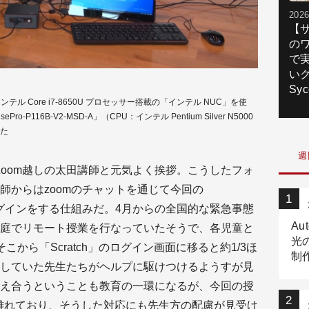
2026
【
の
で
いク
Syc
 Core i7-8650U プロセッサー搭載の「インテル NUC」を使
116B-V2-MSD-A」（CPU：インテル Pentium Silver N5000
れた
週
Zoom越しの太田講師と元気よく挨拶。こうしたフォ
師からはzoomのチャットを通じて今回の
、ログインをする仕組みだ。4月からの全国的な緊急事態
Au
庭でリモート授業を行なっていたそうで、各児童と
光
こから「Scratch」のログイン画面に移ると約1/3ほ
制作
していた先生たちがヘルプに駆けつけるようすが見
Tr
え合うということも教育の一環になるが、今回の授
作
離れており、そうした対応にも先生方の配慮が見受け