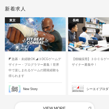
新着求人
東京
長崎
◤急募・未経験OK◢３DCGゲームデ
【積極採用】３ＤＣＧゲ
ザイナー・プログラマー募集！世界
ザイナー募集中！
中で楽しまれるゲームの開発経験を
得られます
New Story
シーエイプロダ
VIEW MORE