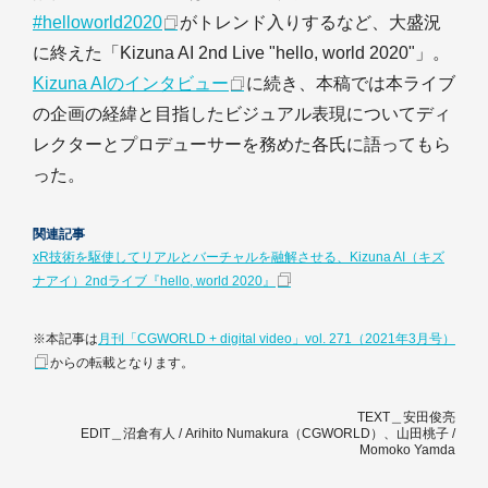
#helloworld2020
がトレンド入りするなど、大盛況
に終えた「Kizuna AI 2nd Live "hello, world 2020"」。
Kizuna AIのインタビュー
に続き、本稿では本ライブ
の企画の経緯と目指したビジュアル表現についてディ
レクターとプロデューサーを務めた各氏に語ってもら
った。
関連記事
xR技術を駆使してリアルとバーチャルを融解させる、Kizuna AI（キズ
ナアイ）2ndライブ『hello, world 2020』
※本記事は
月刊「CGWORLD + digital video」vol. 271（2021年3月号）
からの転載となります。
TEXT＿安田俊亮
EDIT＿沼倉有人 / Arihito Numakura（CGWORLD）、山田桃子 /
Momoko Yamda