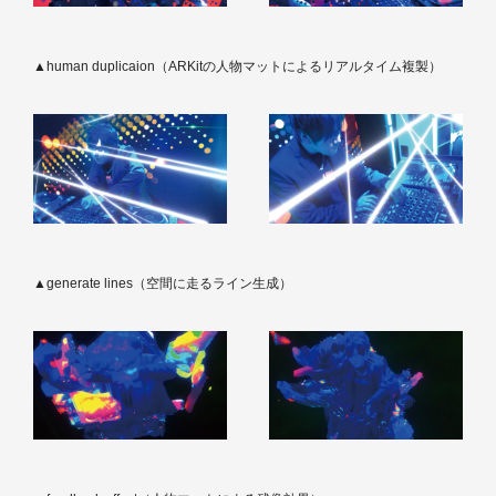
▲human duplicaion（ARKitの人物マットによるリアルタイム複製）
▲generate lines（空間に走るライン生成）