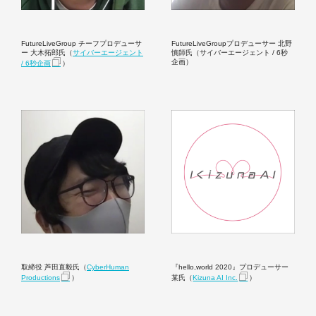
FutureLiveGroup チーフプロデューサ
FutureLiveGroupプロデューサー 北野
ー 大木拓郎氏（
サイバーエージェント
慎師氏（サイバーエージェント / 6秒
企画）
/ 6秒企画
）
取締役 芦田直毅氏（
CyberHuman
『hello,world 2020』プロデューサー
Productions
）
某氏（
Kizuna AI Inc.
）