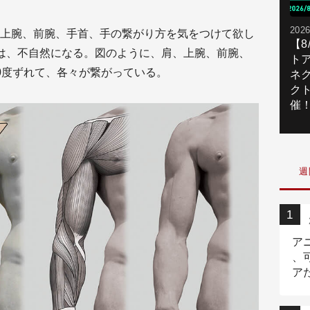
2026
上腕、前腕、手首、手の繋がり方を気をつけて欲し
【
は、不自然になる。図のように、肩、上腕、前腕、
ト
0度ずれて、各々が繋がっている。
ネ
ク
催
週
ア
、
ア
ニ