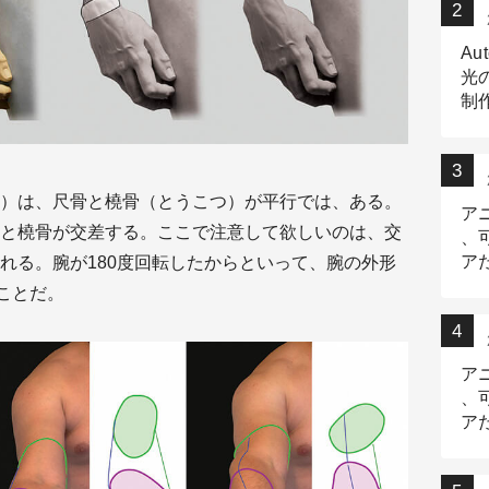
Au
光
制作
Tr
作
）は、尺骨と橈骨（とうこつ）が平行では、ある。
ア
と橈骨が交差する。ここで注意して欲しいのは、交
、
ア
れる。腕が180度回転したからといって、腕の外形
デ
ことだ。
ア
、
ア
出