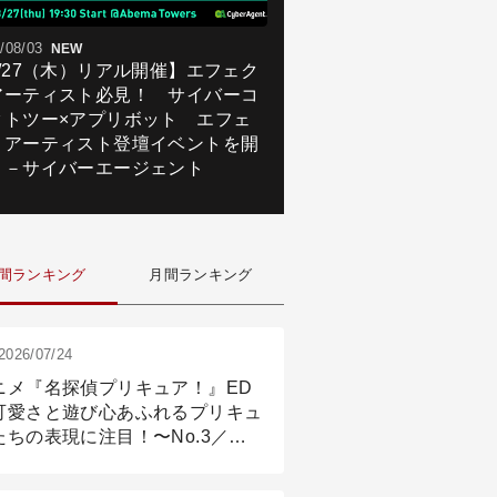
/08/03
NEW
8/27（木）リアル開催】エフェク
アーティスト必見！ サイバーコ
クトツー×アプリボット エフェ
トアーティスト登壇イベントを開
！－サイバーエージェント
間ランキング
月間ランキング
2026/07/24
ニメ『名探偵プリキュア！』ED
可愛さと遊び心あふれるプリキュ
たちの表現に注目！〜No.3／ア
メーション付け篇