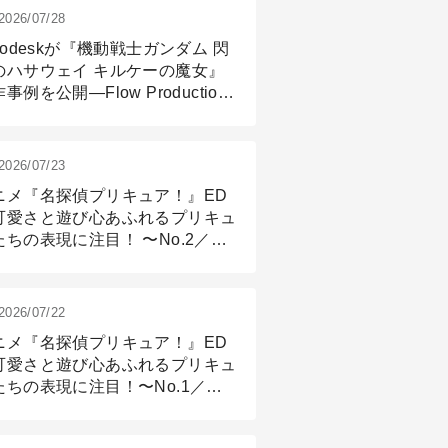
2026/07/28
todeskが『機動戦士ガンダム 閃
のハサウェイ キルケーの魔女』
事例を公開―Flow Production
ackingと3ds Maxが支えたCG制
現場
2026/07/23
ニメ『名探偵プリキュア！』ED
可愛さと遊び心あふれるプリキュ
たちの表現に注目！ 〜No.2／モ
リング＆リギング篇
2026/07/22
ニメ『名探偵プリキュア！』ED
可愛さと遊び心あふれるプリキュ
たちの表現に注目！〜No.1／演
篇