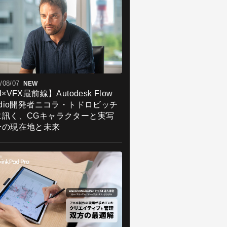
/08/07
NEW
I×VFX最前線】Autodesk Flow
udio開発者ニコラ・トドロビッチ
に訊く、CGキャラクターと実写
合の現在地と未来