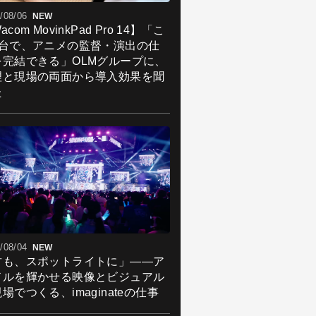
/08/06
NEW
acom MovinkPad Pro 14】「こ
1台で、アニメの監督・演出の仕
を完結できる」OLMグループに、
理と現場の両面から導入効果を聞
た
/08/04
NEW
君も、スポットライトに」――ア
ドルを輝かせる映像とビジュアル
場でつくる、imaginateの仕事