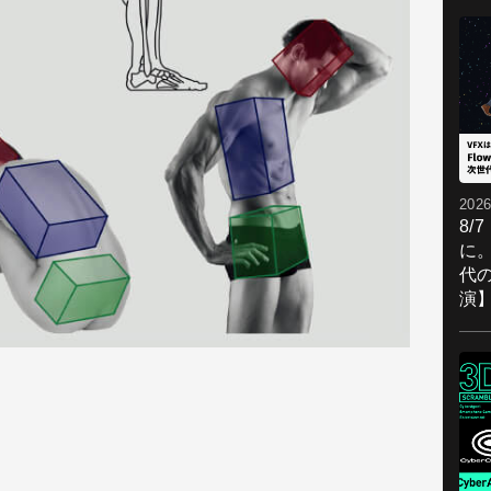
2026
8/
に。
代
演