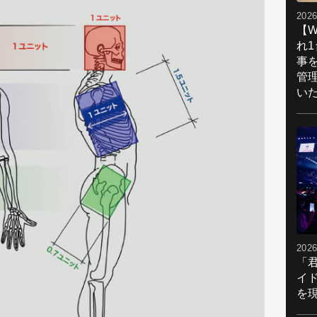
2026
【W
れ
事
管
い
2026
「
イ
を現