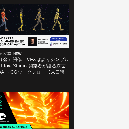
/08/03
NEW
7（金）開催！VFXはよりシンプル
Flow Studio 開発者が語る次世
のAI・CGワークフロー【来日講
】