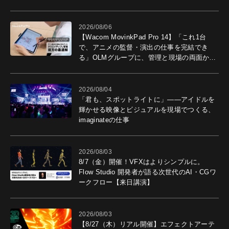
2026/08/06
【Wacom MovinkPad Pro 14】「これ1台
で、アニメの監督・演出の仕事を完結でき
る」OLMグループに、管理と現場の両面から
導入効果を聞いた
2026/08/04
「君も、スポットライトに」――アイドルを
輝かせる映像とビジュアルを現場でつくる、
imaginateの仕事
2026/08/03
8/7（金）開催！VFXはよりシンプルに。
Flow Studio 開発者が語る次世代のAI・CGワ
ークフロー【来日講演】
2026/08/03
【8/27（木）リアル開催】エフェクトアーテ