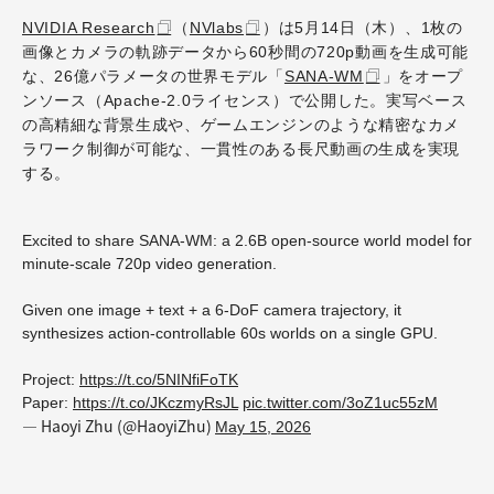
NVIDIA Research
（
NVlabs
）は5月14日（木）、1枚の
画像とカメラの軌跡データから60秒間の720p動画を生成可能
な、26億パラメータの世界モデル「
SANA-WM
」をオープ
ンソース（Apache-2.0ライセンス）で公開した。実写ベース
の高精細な背景生成や、ゲームエンジンのような精密なカメ
ラワーク制御が可能な、一貫性のある長尺動画の生成を実現
する。
Excited to share SANA-WM: a 2.6B open-source world model for
minute-scale 720p video generation.
Given one image + text + a 6-DoF camera trajectory, it
synthesizes action-controllable 60s worlds on a single GPU.
Project:
https://t.co/5NINfiFoTK
Paper:
https://t.co/JKczmyRsJL
pic.twitter.com/3oZ1uc55zM
— Haoyi Zhu (@HaoyiZhu)
May 15, 2026