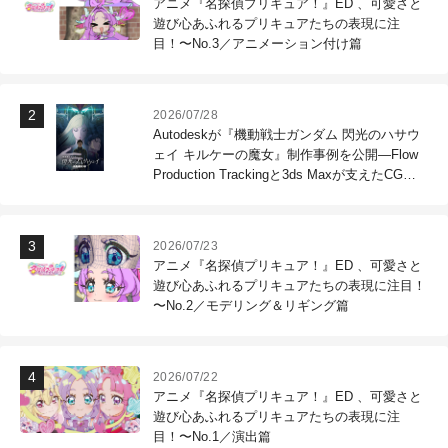
アニメ『名探偵プリキュア！』ED 、可愛さと
遊び心あふれるプリキュアたちの表現に注
目！〜No.3／アニメーション付け篇
2026/07/28
Autodeskが『機動戦士ガンダム 閃光のハサウ
ェイ キルケーの魔女』制作事例を公開―Flow
Production Trackingと3ds Maxが支えたCG制
作現場
2026/07/23
アニメ『名探偵プリキュア！』ED 、可愛さと
遊び心あふれるプリキュアたちの表現に注目！
〜No.2／モデリング＆リギング篇
2026/07/22
アニメ『名探偵プリキュア！』ED 、可愛さと
遊び心あふれるプリキュアたちの表現に注
目！〜No.1／演出篇