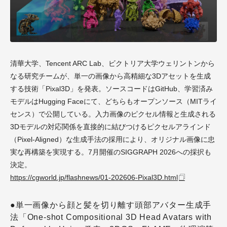
清華大学、Tencent ARC Lab、ビクトリア大学ウェリントンから
なる研究チームが、単一の画像から高精細な3Dアセットを生成
する技術「Pixal3D」を発表。ソースコードはGitHub、学習済み
モデルはHugging Faceにて、どちらもオープンソース（MITライ
センス）で公開している。入力画像のピクセル情報と生成される
3Dモデルの対応関係を直接的に結びつけるピクセルアラインド
（Pixel-Aligned）な生成手法の採用により、オリジナル画像に忠
実な再構築を実現する。7月開催のSIGGRAPH 2026への採択も
決定。
https://cgworld.jp/flashnews/01-202606-Pixal3D.html
●単一画像から顔と髪を切り離す頭部アバター生成手
法「One-shot Compositional 3D Head Avatars with