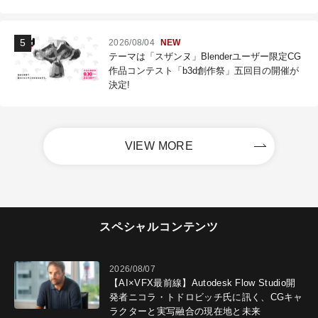
2026/08/04
NEW
テーマは「スザンヌ」Blenderユーザー限定CG
作品コンテスト「b3d創作祭」五回目の開催が
決定!
VIEW MORE
スペシャルコンテンツ
2026/08/07
【AI×VFX最前線】Autodesk Flow Studio開
発者ニコラ・トドロビッチ氏に訊く、CGキャ
ラクターと実写融合の現在地と未来