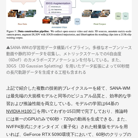
▲SANA-WMの学習用データ構築パイプライン。多様なオープンソース
動画や静的3Dデータを収集し、メトリックスケールでの6自由度
（6DoF）のカメラポーズアノテーションを付与している。また、
3DGS（3D Gaussian Splatting）を用いたデータ拡張によって60秒間
の長尺軌跡データを生成する工程も含まれる
上記で紹介した複数の技術的ブレイクスルーを経て、SANA-WM
は最先端の大規模モデルと同等のビジュアル品質と、効率的な学
習および推論性能を両立している。モデルの学習は64基の
NVIDIA H100
を用いてわずか15日間で完了しており、推論時
には単一のGPUのみで60秒・720pの動画を生成できる。また、
NVFP4形式にクオンタイズ（量子化）された軽量版モデルを用
いれば、GeForce RTX 5090環境下において、60秒のクリップの