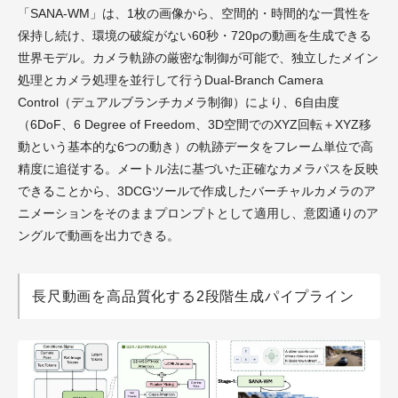
「SANA-WM」は、1枚の画像から、空間的・時間的な一貫性を
保持し続け、環境の破綻がない60秒・720pの動画を生成できる
世界モデル。カメラ軌跡の厳密な制御が可能で、独立したメイン
処理とカメラ処理を並行して行うDual-Branch Camera
Control（デュアルブランチカメラ制御）により、6自由度
（6DoF、6 Degree of Freedom、3D空間でのXYZ回転＋XYZ移
動という基本的な6つの動き）の軌跡データをフレーム単位で高
精度に追従する。メートル法に基づいた正確なカメラパスを反映
できることから、3DCGツールで作成したバーチャルカメラのア
ニメーションをそのままプロンプトとして適用し、意図通りのア
ングルで動画を出力できる。
長尺動画を高品質化する2段階生成パイプライン