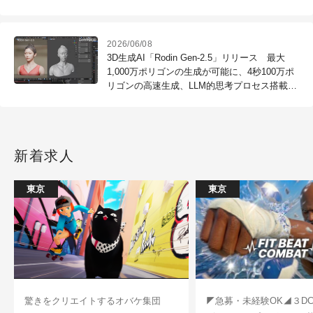
2026/06/08
3D生成AI「Rodin Gen-2.5」リリース 最大
1,000万ポリゴンの生成が可能に、4秒100万ポ
リゴンの高速生成、LLM的思考プロセス搭載、
12Kテクスチャ
新着求人
東京
東京
驚きをクリエイトするオバケ集団
◤急募・未経験OK◢３D