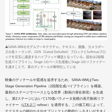
▲SANA-WMのモデルアーキテクチャ。テキスト、画像、カメラポー
ズの各トークンが、GDN（Gated DeltaNet）ブロックとSoftmaxブロ
ックを交互に通過するハイブリッド構造となっている。図右は2段階
生成パイプライン。Stage-1のベース生成後にStage-2のリファイナー
を通すことで、車のディテールが鮮明化している
映像のディテールや質感を追求するため、SANA-WMはTwo-
Stage Generation Pipeline（2段階生成パイプライン）を構築。
最初のステージでベースとなる世界（動画の潜在表現）を生成
し、第2ステージにおいて170億パラメータ規模の長尺動画リフ
ァイナー（
LTX-2
refiner）を適用する。この後工程によって、
テクスチャの細やかさやオブジェクトの動的なふるまいが大きく