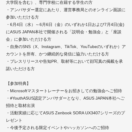
大学院を含む）、専門学校に在籍する学生の方
・アンバサダー選定にあたり、運営事務局とのオンライン面談に
参加いただける方
・6月4日（水）～6月6日（金）のいずれか1日および7月4日(金)
にASUS JAPAN本社で開催される「説明会・勉強会」と「座談
会」に参加いただける方
・自身のSNS（X、Instagram、TikTok、YouTubeのいずれか）ア
カウントを所有、かつ継続的な発信に協力いただける方
・プレスリリースや告知PR、取材等において顔写真の掲載を承
諾いただける方
【参加特典】
・Microsoftマスタートレーナーをお招きしての勉強会へご招待
・#YouthASUS認定アンバサダーとなり、ASUS JAPAN本社へご
招待と取材出演
・活動実績に応じてASUS Zenbook SORA UX3407シリーズのプ
レゼント
・今後予定される限定イベントやハッカソンへのご招待