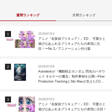
週間ランキング
月間ランキング
2026/07/24
アニメ『名探偵プリキュア！』ED 、可愛さと
遊び心あふれるプリキュアたちの表現に注
目！〜No.3／アニメーション付け篇
2026/07/28
Autodeskが『機動戦士ガンダム 閃光のハサウ
ェイ キルケーの魔女』制作事例を公開―Flow
Production Trackingと3ds Maxが支えたCG制
作現場
2026/07/23
アニメ『名探偵プリキュア！』ED 、可愛さと
遊び心あふれるプリキュアたちの表現に注目！