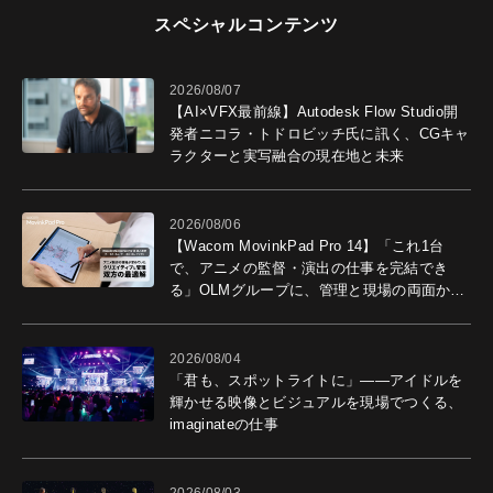
スペシャルコンテンツ
2026/08/07
【AI×VFX最前線】Autodesk Flow Studio開
発者ニコラ・トドロビッチ氏に訊く、CGキャ
ラクターと実写融合の現在地と未来
2026/08/06
【Wacom MovinkPad Pro 14】「これ1台
で、アニメの監督・演出の仕事を完結でき
る」OLMグループに、管理と現場の両面から
導入効果を聞いた
2026/08/04
「君も、スポットライトに」――アイドルを
輝かせる映像とビジュアルを現場でつくる、
imaginateの仕事