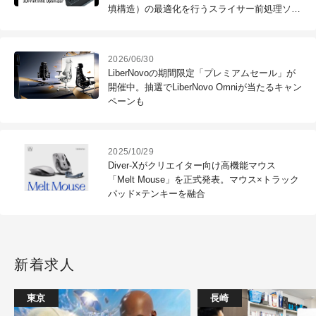
填構造）の最適化を行うスライサー前処理ソフ
ト、オープンソース
2026/06/30
LiberNovoの期間限定「プレミアムセール」が
開催中。抽選でLiberNovo Omniが当たるキャン
ペーンも
2025/10/29
Diver-Xがクリエイター向け高機能マウス
「Melt Mouse」を正式発表。マウス×トラック
パッド×テンキーを融合
新着求人
東京
長崎