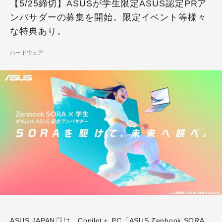
【5/25締切】ASUSが学生限定ASUS認定PRア
ンバサダーの募集を開始。限定イベント等様々
な特典あり。
ハードウェア
ASUS JAPAN
は、Copilot＋ PC
「ASUS Zenbook SORA