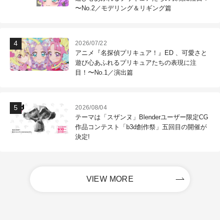
〜No.2／モデリング＆リギング篇
2026/07/22
アニメ『名探偵プリキュア！』ED 、可愛さと
遊び心あふれるプリキュアたちの表現に注
目！〜No.1／演出篇
2026/08/04
テーマは「スザンヌ」Blenderユーザー限定CG
作品コンテスト「b3d創作祭」五回目の開催が
決定!
VIEW MORE