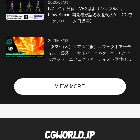
2026/08/03
8/7（金）開催！VFXはよりシンプルに。
Flow Studio 開発者が語る次世代のAI・CGワ
ークフロー【来日講演】
2026/08/03
【8/27（木）リアル開催】エフェクトアーテ
ィスト必見！ サイバーコネクトツー×アプ
リボット エフェクトアーティスト登壇イベ
ントを開催！－サイバーエージェント
VIEW MORE