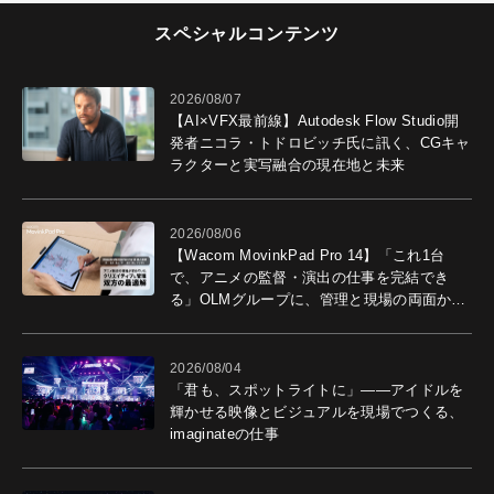
スペシャルコンテンツ
2026/08/07
【AI×VFX最前線】Autodesk Flow Studio開
発者ニコラ・トドロビッチ氏に訊く、CGキャ
ラクターと実写融合の現在地と未来
2026/08/06
【Wacom MovinkPad Pro 14】「これ1台
で、アニメの監督・演出の仕事を完結でき
る」OLMグループに、管理と現場の両面から
導入効果を聞いた
2026/08/04
「君も、スポットライトに」――アイドルを
輝かせる映像とビジュアルを現場でつくる、
imaginateの仕事