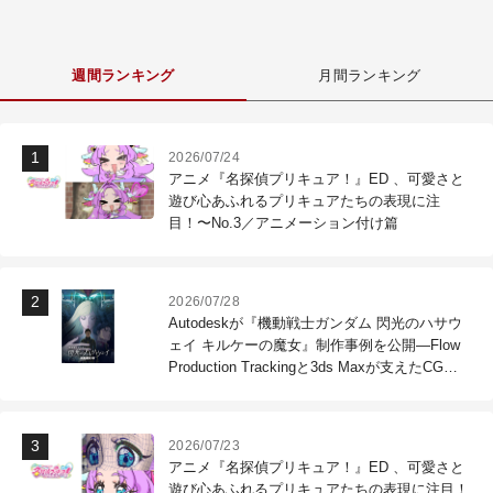
週間ランキング
月間ランキング
2026/07/24
アニメ『名探偵プリキュア！』ED 、可愛さと
遊び心あふれるプリキュアたちの表現に注
目！〜No.3／アニメーション付け篇
2026/07/28
Autodeskが『機動戦士ガンダム 閃光のハサウ
ェイ キルケーの魔女』制作事例を公開―Flow
Production Trackingと3ds Maxが支えたCG制
作現場
2026/07/23
アニメ『名探偵プリキュア！』ED 、可愛さと
遊び心あふれるプリキュアたちの表現に注目！