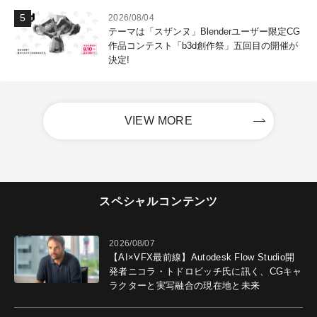
2026/08/04
テーマは「スザンヌ」Blenderユーザー限定CG
作品コンテスト「b3d創作祭」五回目の開催が
決定!
VIEW MORE
スペシャルコンテンツ
2026/08/07
【AI×VFX最前線】Autodesk Flow Studio開
発者ニコラ・トドロビッチ氏に訊く、CGキャ
ラクターと実写融合の現在地と未来