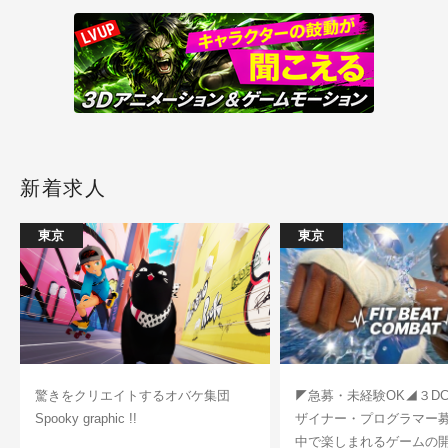
新着求人
東京
東京
驚きをクリエイトするオバケ集団
◤急募・未経験OK◢３D
Spooky graphic !!
ザイナー・プログラマー
中で楽しまれるゲームの