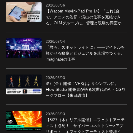
2026/08/06
【Wacom MovinkPad Pro 14】「これ1台
で、アニメの監督・演出の仕事を完結でき
る」OLMグループに、管理と現場の両面から
導入効果を聞いた
2026/08/04
「君も、スポットライトに」――アイドルを
輝かせる映像とビジュアルを現場でつくる、
imaginateの仕事
2026/08/03
8/7（金）開催！VFXはよりシンプルに。
Flow Studio 開発者が語る次世代のAI・CGワ
ークフロー【来日講演】
2026/08/03
【8/27（木）リアル開催】エフェクトアーテ
ィスト必見！ サイバーコネクトツー×アプ
リボット エフェクトアーティスト登壇イベ