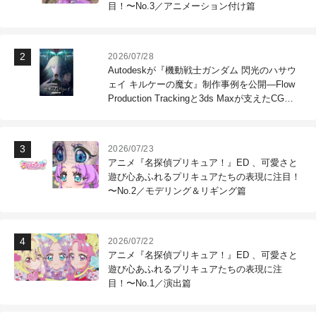
目！〜No.3／アニメーション付け篇
2026/07/28
Autodeskが『機動戦士ガンダム 閃光のハサウ
ェイ キルケーの魔女』制作事例を公開―Flow
Production Trackingと3ds Maxが支えたCG制
作現場
2026/07/23
アニメ『名探偵プリキュア！』ED 、可愛さと
遊び心あふれるプリキュアたちの表現に注目！
〜No.2／モデリング＆リギング篇
2026/07/22
アニメ『名探偵プリキュア！』ED 、可愛さと
遊び心あふれるプリキュアたちの表現に注
目！〜No.1／演出篇