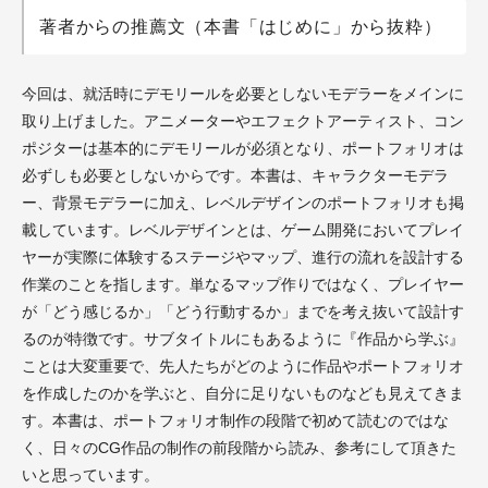
著者からの推薦文（本書「はじめに」から抜粋）
今回は、就活時にデモリールを必要としないモデラーをメインに
取り上げました。アニメーターやエフェクトアーティスト、コン
ポジターは基本的にデモリールが必須となり、ポートフォリオは
必ずしも必要としないからです。本書は、キャラクターモデラ
ー、背景モデラーに加え、レベルデザインのポートフォリオも掲
載しています。レベルデザインとは、ゲーム開発においてプレイ
ヤーが実際に体験するステージやマップ、進⾏の流れを設計する
作業のことを指します。単なるマップ作りではなく、プレイヤー
が「どう感じるか」「どう⾏動するか」までを考え抜いて設計す
るのが特徴です。サブタイトルにもあるように『作品から学ぶ』
ことは⼤変重要で、先⼈たちがどのように作品やポートフォリオ
を作成したのかを学ぶと、⾃分に⾜りないものなども⾒えてきま
す。本書は、ポートフォリオ制作の段階で初めて読むのではな
く、⽇々のCG作品の制作の前段階から読み、参考にして頂きた
いと思っています。