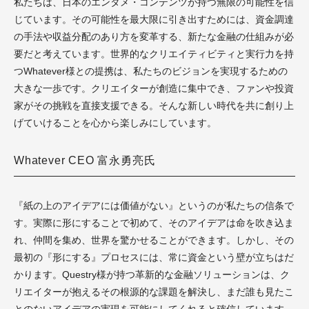
私たちは、日本のエンタメ・コンテンツが持つ無限の可能性を信
じています。その可能性を最大限に引き出すためには、資金調達
の手法や収益分配のあり方を変革する、新たな金融の仕組みが必
要だと考えています。世界的なクリエイティビティと実行力を持
つWhatever様との提携は、私たちのビジョンを実現するための
大きな一歩です。クリエイターが創造に集中でき、ファンや投資
家がその挑戦を直接支援できる。そんな新しい時代を共に創り上
げていけることを心から楽しみにしています。
Whatever CEO 富永勇亮氏
『紙の上のアイデアには価値がない』というのが私たちの信条で
す。実際に形にすることで初めて、そのアイデアは命を吹き込ま
れ、仲間を集め、世界を驚かせることができます。しかし、その
最初の『形にする』プロセスには、常に資金という壁が立ちはだ
かります。Questry様が持つ革新的な金融ソリューションは、ク
リエイターが抱えるその根源的な課題を解決し、まだ誰も見たこ