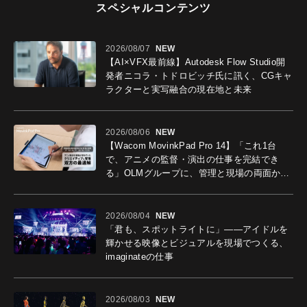
スペシャルコンテンツ
2026/08/07
NEW
【AI×VFX最前線】Autodesk Flow Studio開
発者ニコラ・トドロビッチ氏に訊く、CGキャ
ラクターと実写融合の現在地と未来
2026/08/06
NEW
【Wacom MovinkPad Pro 14】「これ1台
で、アニメの監督・演出の仕事を完結でき
る」OLMグループに、管理と現場の両面から
導入効果を聞いた
2026/08/04
NEW
「君も、スポットライトに」――アイドルを
輝かせる映像とビジュアルを現場でつくる、
imaginateの仕事
2026/08/03
NEW