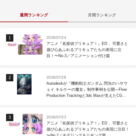
週間ランキング
月間ランキング
2026/07/24
アニメ『名探偵プリキュア！』ED 、可愛さと
遊び心あふれるプリキュアたちの表現に注
目！〜No.3／アニメーション付け篇
2026/07/28
Autodeskが『機動戦士ガンダム 閃光のハサウ
ェイ キルケーの魔女』制作事例を公開―Flow
Production Trackingと3ds Maxが支えたCG制
作現場
2026/07/23
アニメ『名探偵プリキュア！』ED 、可愛さと
遊び心あふれるプリキュアたちの表現に注目！
〜No.2／モデリング＆リギング篇