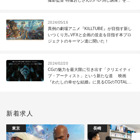
撮影監督 特撮おじさんのバレ消し講座」を開
催
2024/05/16
異例の劇場アニメ『KILLTUBE』が目指す新し
いつくり方｡VFXと企画の並走を目指す本プロ
ジェクトのキーマン達に聞いた！
2024/02/20
CGの魅力を最大限に引き出す「クリエイティ
ブ・アーティスト」という新たな道 映画
『わたしの幸せな結婚』に見るCGのTOTAL
DESIGN
新着求人
東京
長崎