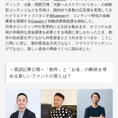
ディング、大阪・関西万博「大阪ヘルスケアパビリオン」の体験
型コンテンツなどを手掛け、国内外で多数の広告賞を受賞してき
たクリエイティブスタジオ
Whatever
が、コンテンツ特化の金融
事業を展開する
Questry
と戦略的業務提携を締結した。
日本のコンテンツIPが世界的にも注目を集める今、オリジナル企
画が本格的な資金調達を必要とする局面に差しかかったとき、創
作の自由度を守りながら外部資金とどう向き合うべきか。こうし
た問いに対し、製作委員会方式でもなく、クラウドファンディン
グでもない、新しい資金の導線づくりに踏み出した。
＜鼎談記事公開＞「創作」と「お金」の断絶を埋
める新しいファンドの形とは？