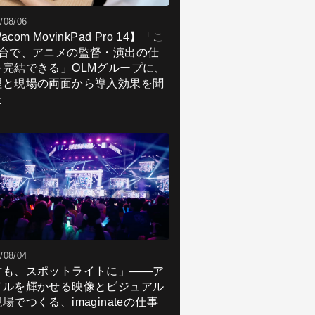
/08/06
acom MovinkPad Pro 14】「こ
1台で、アニメの監督・演出の仕
を完結できる」OLMグループに、
理と現場の両面から導入効果を聞
た
/08/04
君も、スポットライトに」――ア
ドルを輝かせる映像とビジュアル
場でつくる、imaginateの仕事