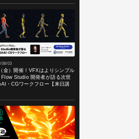
/08/03
7（金）開催！VFXはよりシンプル
Flow Studio 開発者が語る次世
のAI・CGワークフロー【来日講
】