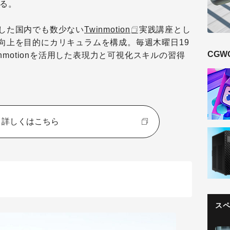
する。
した国内でも数少ない
Twinmotion
実践講座とし
向上を目的にカリキュラムを構成。毎週木曜日19
CGW
inmotionを活用した表現力と可視化スキルの習得
詳しくはこちら
ス