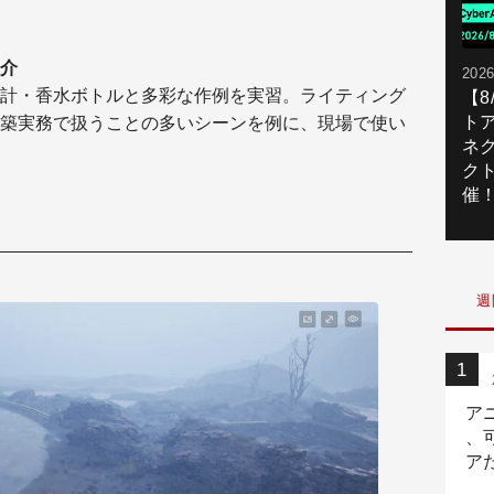
介
2026
計・香水ボトルと多彩な作例を実習。ライティング
【
ト
築実務で扱うことの多いシーンを例に、現場で使い
ネ
ク
催
週
ア
、
ア
ニ