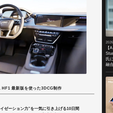
2026
【A
St
氏
融
026.1 HF1 最新版を使った3DCG制作
ュアライゼーション力”を一気に引き上げる10日間