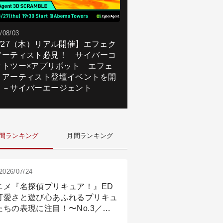
/08/03
8/27（木）リアル開催】エフェク
アーティスト必見！ サイバーコ
クトツー×アプリボット エフェ
トアーティスト登壇イベントを開
！－サイバーエージェント
間ランキング
月間ランキング
2026/07/24
ニメ『名探偵プリキュア！』ED
可愛さと遊び心あふれるプリキュ
たちの表現に注目！〜No.3／ア
メーション付け篇