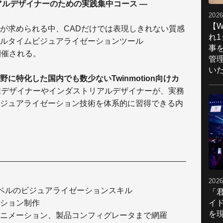
アルデザイナーのための実践集中コース ―
2026
【W
が求められる中、CADだけでは表現しきれない質感
れ
ルタイムビジュアライゼーションツール
事
が開催される。
管
い
に特化した国内でも数少ないTwinmotion向けカ
業デザイナーやインダストリアルデザイナーが、実務
ジュアライゼーション技術を体系的に習得できる内
2026
レベルのビジュアライゼーションスキル
「
イ
ション制作
を現
ニメーション、製品コンフィグレータまで網羅