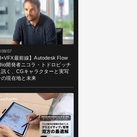
/08/07
I×VFX最前線】Autodesk Flow
udio開発者ニコラ・トドロビッチ
に訊く、CGキャラクターと実写
合の現在地と未来