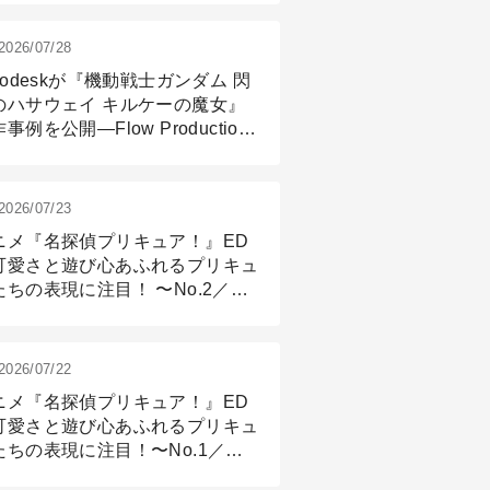
2026/07/28
todeskが『機動戦士ガンダム 閃
のハサウェイ キルケーの魔女』
事例を公開―Flow Production
ackingと3ds Maxが支えたCG制
現場
2026/07/23
ニメ『名探偵プリキュア！』ED
可愛さと遊び心あふれるプリキュ
たちの表現に注目！ 〜No.2／モ
リング＆リギング篇
2026/07/22
ニメ『名探偵プリキュア！』ED
可愛さと遊び心あふれるプリキュ
たちの表現に注目！〜No.1／演
篇