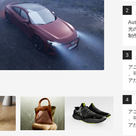
Au
光
制作
Tr
作
ア
、
ア
デ
ア
、
ア
出