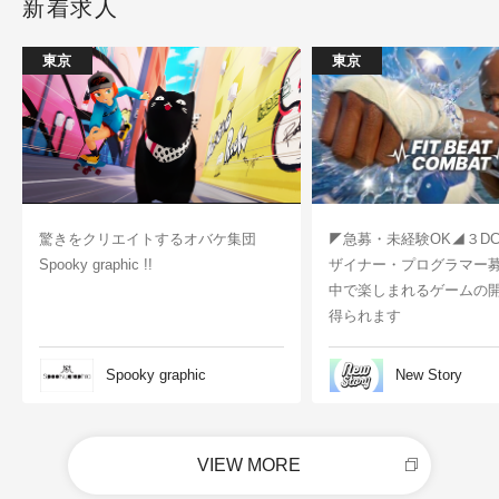
新着求人
東京
東京
驚きをクリエイトするオバケ集団
◤急募・未経験OK◢３D
Spooky graphic !!
ザイナー・プログラマー
中で楽しまれるゲームの
得られます
Spooky graphic
New Story
VIEW MORE