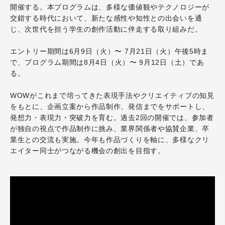
開催する。本プログラムは、多様な価値観やテクノロジーが
交錯する時代において、新たな感性や知性との出会いを通
じ、次世代を担う学生の創作活動に伴走する取り組みだ。
エントリー期間は6月9日（火）〜 7月21日（火）午後5時ま
で、
プログラム期間は8月4日（火）〜 9月12日（土）であ
る。
WOWがこれまで培ってきた表現手法やクリエイティブの知見
をもとに、企画立案から作品制作、発信までをサポートし、
発想力・表現力・突破力を育む。過去2回の開催では、参加者
が独自の視点で作品制作に挑み、業界関係者や協賛企業、卒
業生との交流も実施。今年も作品づくりを軸に、多様なクリ
エイター同士がつながる機会の創出を目指す。