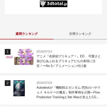
週間ランキング
月間ランキング
2026/07/24
アニメ『名探偵プリキュア！』ED 、可愛さと
遊び心あふれるプリキュアたちの表現に注
目！〜No.3／アニメーション付け篇
2026/07/28
Autodeskが『機動戦士ガンダム 閃光のハサウ
ェイ キルケーの魔女』制作事例を公開―Flow
Production Trackingと3ds Maxが支えたCG制
作現場