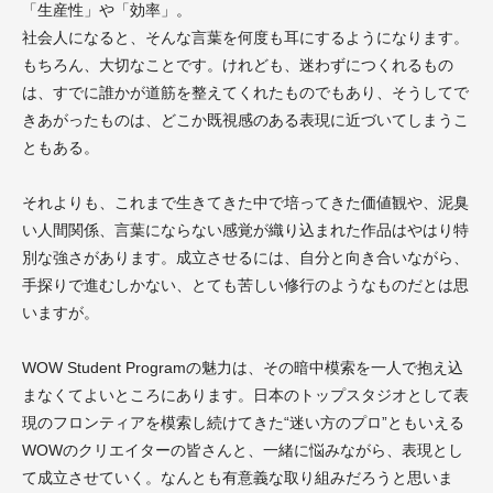
「生産性」や「効率」。
社会人になると、そんな言葉を何度も耳にするようになります。
もちろん、大切なことです。けれども、迷わずにつくれるもの
は、すでに誰かが道筋を整えてくれたものでもあり、そうしてで
きあがったものは、どこか既視感のある表現に近づいてしまうこ
ともある。
それよりも、これまで生きてきた中で培ってきた価値観や、泥臭
い人間関係、言葉にならない感覚が織り込まれた作品はやはり特
別な強さがあります。成立させるには、自分と向き合いながら、
手探りで進むしかない、とても苦しい修行のようなものだとは思
いますが。
WOW Student Programの魅力は、その暗中模索を一人で抱え込
まなくてよいところにあります。日本のトップスタジオとして表
現のフロンティアを模索し続けてきた“迷い方のプロ”ともいえる
WOWのクリエイターの皆さんと、一緒に悩みながら、表現とし
て成立させていく。なんとも有意義な取り組みだろうと思いま