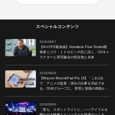
スペシャルコンテンツ
2026/08/07
【AI×VFX最前線】Autodesk Flow Studio開
発者ニコラ・トドロビッチ氏に訊く、CGキャ
ラクターと実写融合の現在地と未来
2026/08/06
【Wacom MovinkPad Pro 14】「これ1台
で、アニメの監督・演出の仕事を完結でき
る」OLMグループに、管理と現場の両面から
導入効果を聞いた
2026/08/04
「君も、スポットライトに」――アイドルを
輝かせる映像とビジュアルを現場でつくる、