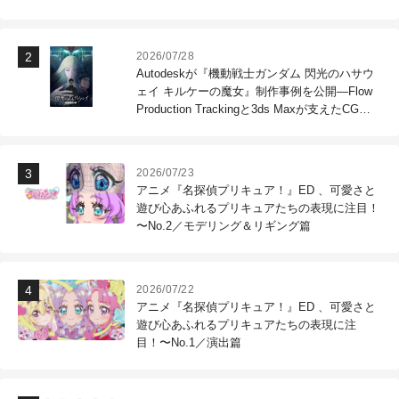
2026/07/28
Autodeskが『機動戦士ガンダム 閃光のハサウ
ェイ キルケーの魔女』制作事例を公開―Flow
Production Trackingと3ds Maxが支えたCG制
作現場
2026/07/23
アニメ『名探偵プリキュア！』ED 、可愛さと
遊び心あふれるプリキュアたちの表現に注目！
〜No.2／モデリング＆リギング篇
2026/07/22
アニメ『名探偵プリキュア！』ED 、可愛さと
遊び心あふれるプリキュアたちの表現に注
目！〜No.1／演出篇