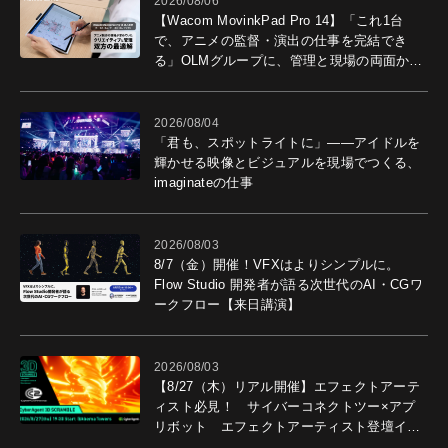
2026/08/06
【Wacom MovinkPad Pro 14】「これ1台
で、アニメの監督・演出の仕事を完結でき
る」OLMグループに、管理と現場の両面から
導入効果を聞いた
2026/08/04
「君も、スポットライトに」――アイドルを
輝かせる映像とビジュアルを現場でつくる、
imaginateの仕事
2026/08/03
8/7（金）開催！VFXはよりシンプルに。
Flow Studio 開発者が語る次世代のAI・CGワ
ークフロー【来日講演】
2026/08/03
【8/27（木）リアル開催】エフェクトアーテ
ィスト必見！ サイバーコネクトツー×アプ
リボット エフェクトアーティスト登壇イベ
ントを開催！－サイバーエージェント