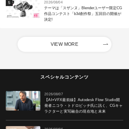
2026/08/04
テーマは「スザンヌ」Blenderユーザー限定CG
作品コンテスト「b3d創作祭」五回目の開催が
決定!
VIEW MORE
スペシャルコンテンツ
2026/08/07
【AI×VFX最前線】Autodesk Flow Studio開
発者ニコラ・トドロビッチ氏に訊く、CGキャ
ラクターと実写融合の現在地と未来