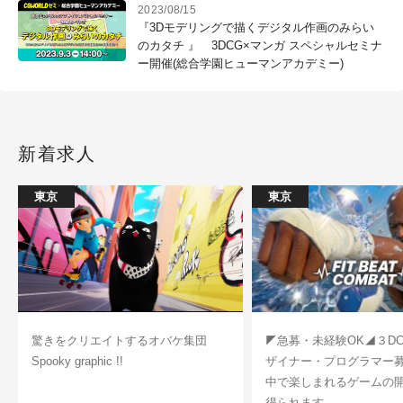
2023/08/15
『3Dモデリングで描くデジタル作画のみらい
のカタチ 』 3DCG×マンガ スペシャルセミナ
ー開催(総合学園ヒューマンアカデミー)
新着求人
東京
東京
驚きをクリエイトするオバケ集団
◤急募・未経験OK◢３D
Spooky graphic !!
ザイナー・プログラマー
中で楽しまれるゲームの
得られます