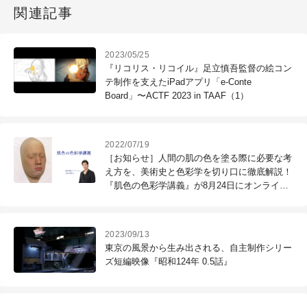
関連記事
2023/05/25
『リコリス・リコイル』足立慎吾監督の絵コン
テ制作を支えたiPadアプリ「e-Conte
Board」〜ACTF 2023 in TAAF（1）
2022/07/19
［お知らせ］人間の肌の色を塗る際に必要な考
え方を、美術史と色彩学を切り口に徹底解説！
『肌色の色彩学講義』が8月24日にオンライン
配信
2023/09/13
東京の風景から生み出される、自主制作シリー
ズ短編映像『昭和124年 0.5話』