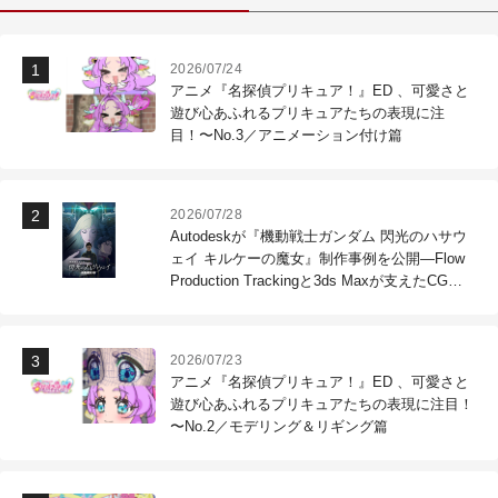
2026/07/24
アニメ『名探偵プリキュア！』ED 、可愛さと
遊び心あふれるプリキュアたちの表現に注
目！〜No.3／アニメーション付け篇
2026/07/28
Autodeskが『機動戦士ガンダム 閃光のハサウ
ェイ キルケーの魔女』制作事例を公開―Flow
Production Trackingと3ds Maxが支えたCG制
作現場
2026/07/23
アニメ『名探偵プリキュア！』ED 、可愛さと
遊び心あふれるプリキュアたちの表現に注目！
〜No.2／モデリング＆リギング篇