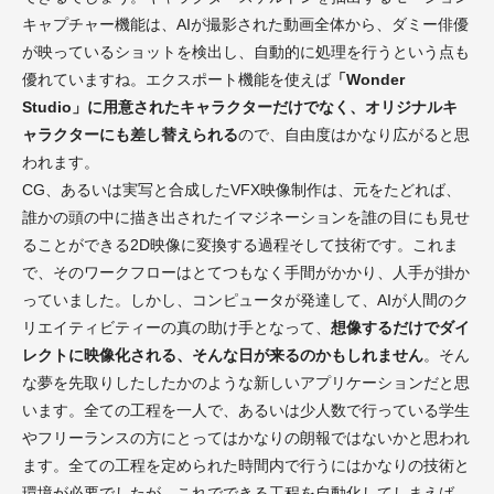
キャプチャー機能は、AIが撮影された動画全体から、ダミー俳優
が映っているショットを検出し、自動的に処理を行うという点も
優れていますね。エクスポート機能を使えば
「Wonder
Studio」に用意されたキャラクターだけでなく、オリジナルキ
ャラクターにも差し替えられる
ので、自由度はかなり広がると思
われます。
CG、あるいは実写と合成したVFX映像制作は、元をたどれば、
誰かの頭の中に描き出されたイマジネーションを誰の目にも見せ
ることができる2D映像に変換する過程そして技術です。これま
で、そのワークフローはとてつもなく手間がかかり、人手が掛か
っていました。しかし、コンピュータが発達して、AIが人間のク
リエイティビティーの真の助け手となって、
想像するだけでダイ
レクトに映像化される、そんな日が来るのかもしれません
。そん
な夢を先取りしたしたかのような新しいアプリケーションだと思
います。全ての工程を一人で、あるいは少人数で行っている学生
やフリーランスの方にとってはかなりの朗報ではないかと思われ
ます。全ての工程を定められた時間内で行うにはかなりの技術と
環境が必要でしたが、これでできる工程を自動化してしまえば、