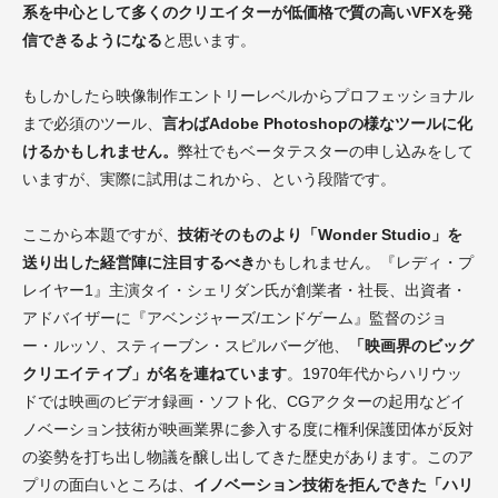
系を中心として多くのクリエイターが低価格で質の高いVFXを発
信できるようになる
と思います。
もしかしたら映像制作エントリーレベルからプロフェッショナル
まで必須のツール、
言わばAdobe Photoshopの様なツールに化
けるかもしれません。
弊社でもベータテスターの申し込みをして
いますが、実際に試用はこれから、という段階です。
ここから本題ですが、
技術そのものより「Wonder Studio」を
送り出した経営陣に注目するべき
かもしれません。『レディ・プ
レイヤー1』主演タイ・シェリダン氏が創業者・社長、出資者・
アドバイザーに『アベンジャーズ/エンドゲーム』監督のジョ
ー・ルッソ、スティーブン・スピルバーグ他、
「映画界のビッグ
クリエイティブ」が名を連ねています
。1970年代からハリウッ
ドでは映画のビデオ録画・ソフト化、CGアクターの起用などイ
ノベーション技術が映画業界に参入する度に権利保護団体が反対
の姿勢を打ち出し物議を醸し出してきた歴史があります。このア
プリの面白いところは、
イノベーション技術を拒んできた「ハリ