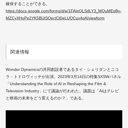
確保することができる。
https://docs.google.com/forms/d/e/1FAIpQLSdLY3_MQuMEqBy-
MZCyXHoPe2YK5BUiSQecjCt0eLUQCux4qA/viewform
関連情報
Wonder Dynamicsの共同創設者であるタイ・シェリダンとニコ
ラ・トドロヴィッチが出演。2023年3月14日の特集SXSWパネル
「Understanding the Role of AI in Reshaping the Film &
Television Industry」にて議論が行われた。議題は「AIはテレビ
と映画の未来をどう変えるのか？」である。