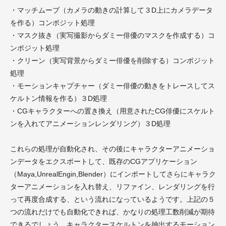
・マッチムーブ（カメラの動きの計算して３D上にカメラデータ
を作る）コンポジット処理
・マスク抜き（実写撮影からダミー俳優のマスクを作成する）コ
ンポジット処理
・クリーン（実写背景からダミー俳優を削除する）コンポジット
処理
・モーションキャプチャー（ダミー俳優の動きをトレースしてス
ケルトン情報を作る）３D処理
・CGキャラクターへの置き換え（用意されたCG俳優にスケルト
ンを入れてアニメーションレンダリング）３D処理
これらの処理が自動化され、その後にキャラクターアニメーショ
ンデータをエクスポートして、既存のCGアプリケーション
（Maya,UnrealEngin,Blender）にインポートしてさらにキャラク
ターアニメーションを入れ替え、リファイン、レンダリングを行
って再度合成する、という流れになっているようです。上記の５
つの流れだけでも自動化できれば、かなりの処理工数削減が期待
できるでしょう。キャラクタースケルトンを抽出するモーション