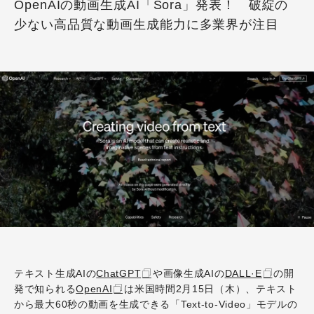
OpenAIの動画生成AI「Sora」発表！ 破綻の
少ない高品質な動画生成能力に多業界が注目
テキスト生成AIの
ChatGPT
や画像生成AIの
DALL·E
の開
発で知られる
OpenAI
は米国時間2月15日（木）、テキスト
から最大60秒の動画を生成できる「Text-to-Video」モデルの