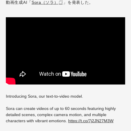
動画生成AI「
Sora（ソラ）
」を発表した。
Introducing Sora, our text-to-video model.
Sora can create videos of up to 60 seconds featuring highly
detailed scenes, complex camera motion, and multiple
characters with vibrant emotions.
https://t.co/7j2JN27M3W