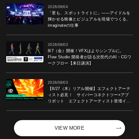
2026/08/04
「君も、スポットライトに」――アイドルを
輝かせる映像とビジュアルを現場でつくる、
imaginateの仕事
2026/08/03
8/7（金）開催！VFXはよりシンプルに。
Flow Studio 開発者が語る次世代のAI・CGワ
ークフロー【来日講演】
2026/08/03
【8/27（木）リアル開催】エフェクトアーテ
ィスト必見！ サイバーコネクトツー×アプ
リボット エフェクトアーティスト登壇イベ
ントを開催！－サイバーエージェント
VIEW MORE