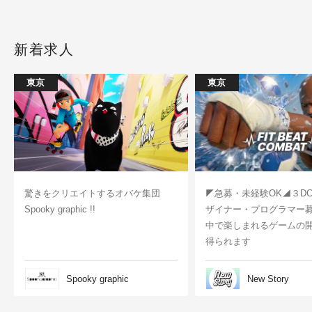
新着求人
東京
東京
驚きをクリエイトするオバケ集団
◤急募・未経験OK◢３D
Spooky graphic !!
ザイナー・プログラマー
中で楽しまれるゲームの
得られます
Spooky graphic
New Story