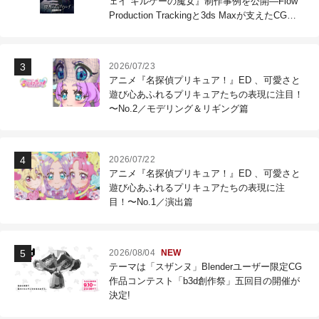
ェイ キルケーの魔女』制作事例を公開―Flow
Production Trackingと3ds Maxが支えたCG制
作現場
2026/07/23
アニメ『名探偵プリキュア！』ED 、可愛さと
遊び心あふれるプリキュアたちの表現に注目！
〜No.2／モデリング＆リギング篇
2026/07/22
アニメ『名探偵プリキュア！』ED 、可愛さと
遊び心あふれるプリキュアたちの表現に注
目！〜No.1／演出篇
2026/08/04
NEW
テーマは「スザンヌ」Blenderユーザー限定CG
作品コンテスト「b3d創作祭」五回目の開催が
決定!