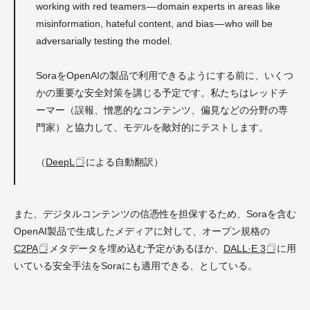
working with red teamers — domain experts in areas like
misinformation, hateful content, and bias — who will be
adversarially testing the model.
SoraをOpenAIの製品で利用できるようにする前に、いくつ
かの重要な安全対策を講じる予定です。私たちはレッドチ
ーマー（誤報、憎悪的なコンテンツ、偏見などの分野の専
門家）と協力して、モデルを敵対的にテストします。
（
DeepL
による自動翻訳）
また、デジタルコンテンツの信憑性を担保するため、Soraを含む
OpenAI製品で生成したメディアに対して、オープン規格の
C2PA
メタデータを埋め込む予定があるほか、
DALL·E 3
に用
いている安全手法をSoraにも適用できる、としている。