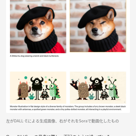
左がDALL·Eによる生成画像、右がそれをSoraで動画化したもの