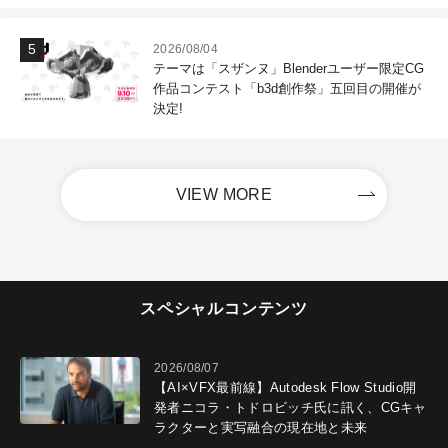
2026/08/04
テーマは「スザンヌ」Blenderユーザー限定CG
作品コンテスト「b3d創作祭」五回目の開催が
決定!
VIEW MORE
スペシャルコンテンツ
2026/08/07
【AI×VFX最前線】Autodesk Flow Studio開
発者ニコラ・トドロビッチ氏に訊く、CGキャ
ラクターと実写融合の現在地と未来