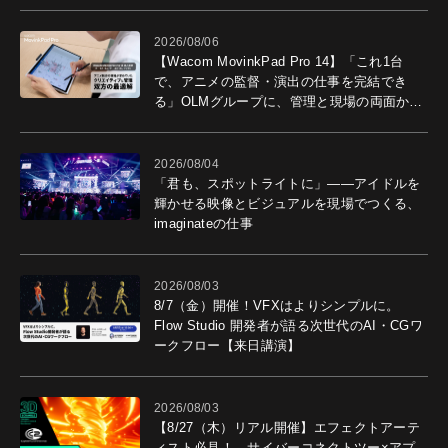
2026/08/06
【Wacom MovinkPad Pro 14】「これ1台
で、アニメの監督・演出の仕事を完結でき
る」OLMグループに、管理と現場の両面から
導入効果を聞いた
2026/08/04
「君も、スポットライトに」――アイドルを
輝かせる映像とビジュアルを現場でつくる、
imaginateの仕事
2026/08/03
8/7（金）開催！VFXはよりシンプルに。
Flow Studio 開発者が語る次世代のAI・CGワ
ークフロー【来日講演】
2026/08/03
【8/27（木）リアル開催】エフェクトアーテ
ィスト必見！ サイバーコネクトツー×アプ