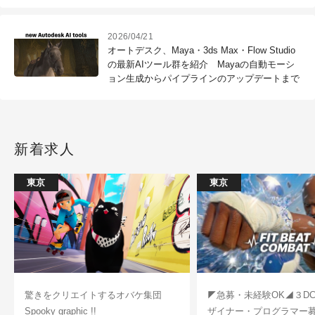
の「Ray2 Flash」もリリース
2026/04/21
オートデスク、Maya・3ds Max・Flow Studio
の最新AIツール群を紹介 Mayaの自動モーシ
ョン生成からパイプラインのアップデートまで
新着求人
東京
東京
驚きをクリエイトするオバケ集団
◤急募・未経験OK◢３D
Spooky graphic !!
ザイナー・プログラマー