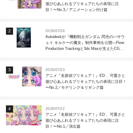
遊び心あふれるプリキュアたちの表現に注
目！〜No.3／アニメーション付け篇
2026/07/28
Autodeskが『機動戦士ガンダム 閃光のハサウ
ェイ キルケーの魔女』制作事例を公開―Flow
Production Trackingと3ds Maxが支えたCG制
作現場
2026/07/23
アニメ『名探偵プリキュア！』ED 、可愛さと
遊び心あふれるプリキュアたちの表現に注目！
〜No.2／モデリング＆リギング篇
2026/07/22
アニメ『名探偵プリキュア！』ED 、可愛さと
遊び心あふれるプリキュアたちの表現に注
目！〜No.1／演出篇