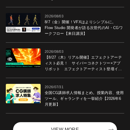
2026/08/03
8/7（金）開催！VFXはよりシンプルに。
Flow Studio 開発者が語る次世代のAI・CGワ
ークフロー【来日講演】
2026/08/03
【8/27（木）リアル開催】エフェクトアーテ
ィスト必見！ サイバーコネクトツー×アプ
リボット エフェクトアーティスト登壇イベ
ントを開催！－サイバーエージェント
2026/07/31
全国CG講師求人情報まとめ。授業内容、使用
ツール、ギャランティを一挙紹介【2026年6
月更新】
VIEW MORE