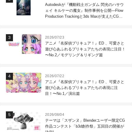
Autodeskが『機動戦士ガンダム 閃光のハサウ
ェイ キルケーの魔女』制作事例を公開―Flow
Production Trackingと3ds Maxが支えたCG制
作現場
2026/07/23
アニメ『名探偵プリキュア！』ED 、可愛さと
遊び心あふれるプリキュアたちの表現に注目！
〜No.2／モデリング＆リギング篇
2026/07/22
アニメ『名探偵プリキュア！』ED 、可愛さと
遊び心あふれるプリキュアたちの表現に注
目！〜No.1／演出篇
2026/08/04
テーマは「スザンヌ」Blenderユーザー限定CG
作品コンテスト「b3d創作祭」五回目の開催が