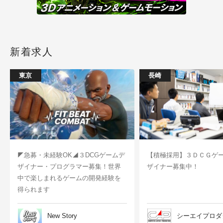
新着求人
東京
長崎
◤急募・未経験OK◢３DCGゲームデ
【積極採用】３ＤＣＧゲ
ザイナー・プログラマー募集！世界
ザイナー募集中！
中で楽しまれるゲームの開発経験を
得られます
New Story
シーエイプロダ