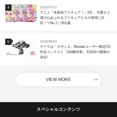
2026/07/22
アニメ『名探偵プリキュア！』ED 、可愛さと
遊び心あふれるプリキュアたちの表現に注
目！〜No.1／演出篇
2026/08/04
テーマは「スザンヌ」Blenderユーザー限定CG
作品コンテスト「b3d創作祭」五回目の開催が
決定!
VIEW MORE
スペシャルコンテンツ