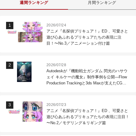
週間ランキング
月間ランキング
2026/07/24
アニメ『名探偵プリキュア！』ED 、可愛さと
遊び心あふれるプリキュアたちの表現に注
目！〜No.3／アニメーション付け篇
2026/07/28
Autodeskが『機動戦士ガンダム 閃光のハサウ
ェイ キルケーの魔女』制作事例を公開―Flow
Production Trackingと3ds Maxが支えたCG制
作現場
2026/07/23
アニメ『名探偵プリキュア！』ED 、可愛さと
遊び心あふれるプリキュアたちの表現に注目！
〜No.2／モデリング＆リギング篇