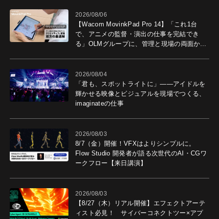
2026/08/06
【Wacom MovinkPad Pro 14】「これ1台
で、アニメの監督・演出の仕事を完結でき
る」OLMグループに、管理と現場の両面から
導入効果を聞いた
2026/08/04
「君も、スポットライトに」――アイドルを
輝かせる映像とビジュアルを現場でつくる、
imaginateの仕事
2026/08/03
8/7（金）開催！VFXはよりシンプルに。
Flow Studio 開発者が語る次世代のAI・CGワ
ークフロー【来日講演】
2026/08/03
【8/27（木）リアル開催】エフェクトアーテ
ィスト必見！ サイバーコネクトツー×アプ