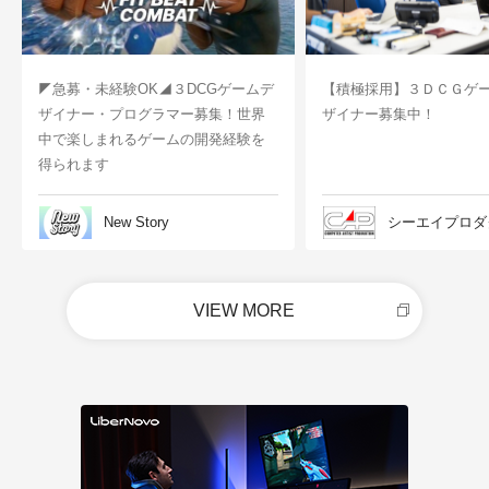
◤急募・未経験OK◢３DCGゲームデ
【積極採用】３ＤＣＧゲ
ザイナー・プログラマー募集！世界
ザイナー募集中！
中で楽しまれるゲームの開発経験を
得られます
New Story
シーエイプロダ
VIEW MORE