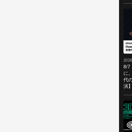
2026
8/
に。
代
演