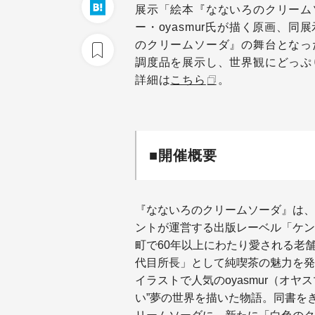
展示「絵本『なないろのクリーム
ー・oyasmur氏が描く原画、
のクリームソーダ』の舞台となっ
調度品を展示し、世界観にどっぷ
詳細は
こちら
。
■開催概要
『なないろのクリームソーダ』は、2
ントが運営する出版レーベル「ケン
町で60年以上にわたり愛される老
代目所長」として純喫茶の魅力を発
イラストで人気のoyasmur（オ
い”夢の世界を描いた物語。同書を