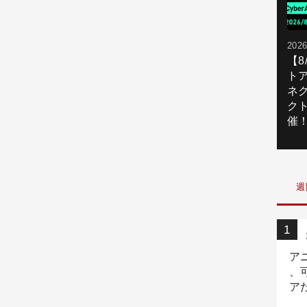
2026
【
ト
ネ
ク
催
週
ア
、
ア
ニ