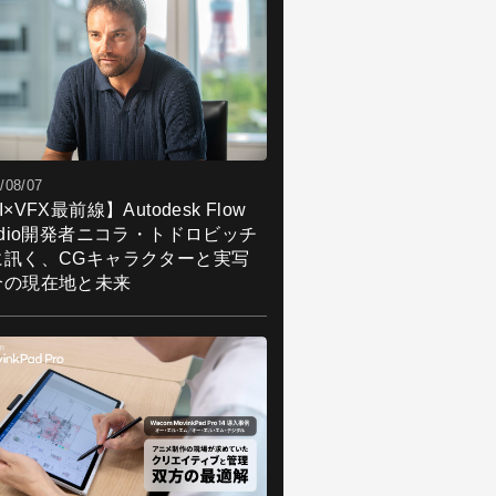
/08/07
I×VFX最前線】Autodesk Flow
udio開発者ニコラ・トドロビッチ
に訊く、CGキャラクターと実写
合の現在地と未来