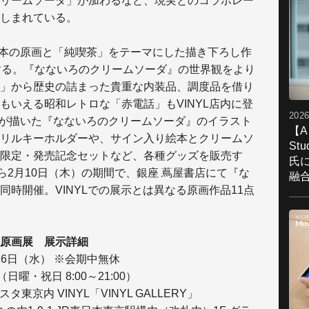
リームソーダ」が加わるなど、現実とのコラボレー
しまれている。
た絵本の原画と「純喫茶」をテーマにした描き下ろし作
する。『なないろのクリームソーダ』の世界観をより
」から歴史の詰まった貴重な内装品、調度品を借り
もいえる昭和レトロな「赤電話」もVINYL店内に登
2026
r氏が描いた『なないろのクリームソーダ』のイラスト
【A
リルキーホルダーや、サイン入り絵本とクリームソ
St
限定・発売記念セットなど、各種グッズを販売す
氏
ら2月10日（木）の期間で、銀座 蔦屋書店にて『な
融
時開催。VINYLでの展示とは異なる原画作品11点
原画展 展示詳細
26日（水） ※会期中無休
（日曜・祝日 8:00～21:00）
東京内 VINYL「VINYL GALLERY」