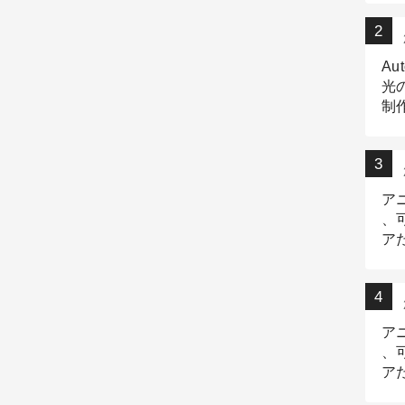
Au
光
制作
Tr
作
ア
、
ア
デ
ア
、
ア
出