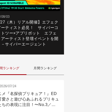
/08/03
8/27（木）リアル開催】エフェク
アーティスト必見！ サイバーコ
クトツー×アプリボット エフェ
トアーティスト登壇イベントを開
！－サイバーエージェント
間ランキング
月間ランキング
2026/07/24
ニメ『名探偵プリキュア！』ED
可愛さと遊び心あふれるプリキュ
たちの表現に注目！〜No.3／ア
メーション付け篇