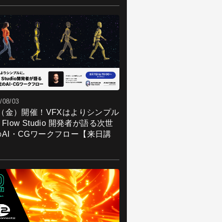
/08/03
7（金）開催！VFXはよりシンプル
Flow Studio 開発者が語る次世
のAI・CGワークフロー【来日講
】