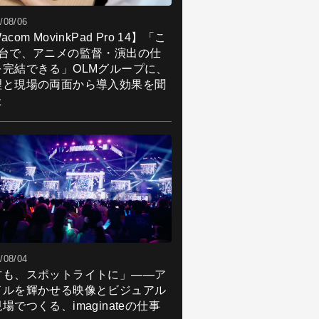
/08/06
acom MovinkPad Pro 14】「こ
1台で、アニメの監督・演出の仕
を完結できる」OLMグループに、
理と現場の両面から導入効果を聞
た
/08/04
君も、スポットライトに」――ア
ドルを輝かせる映像とビジュアル
場でつくる、imaginateの仕事