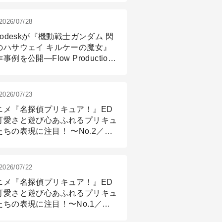
2026/07/28
todeskが『機動戦士ガンダム 閃
のハサウェイ キルケーの魔女』
事例を公開―Flow Production
ackingと3ds Maxが支えたCG制
現場
2026/07/23
ニメ『名探偵プリキュア！』ED
可愛さと遊び心あふれるプリキュ
たちの表現に注目！ 〜No.2／モ
リング＆リギング篇
2026/07/22
ニメ『名探偵プリキュア！』ED
可愛さと遊び心あふれるプリキュ
たちの表現に注目！〜No.1／演
篇