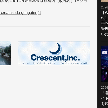
丸の内1-9-1 JR東日本東京駅構内（改札内）1F グラ
2026
【W
ono-creamsoda-gengaten
れ
事
管
い
2026
「
イ
を現