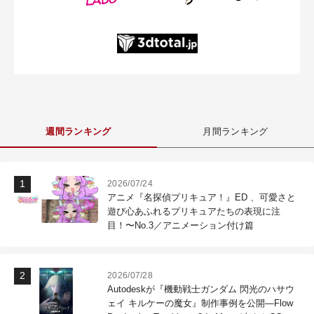
週間ランキング
月間ランキング
2026/07/24
アニメ『名探偵プリキュア！』ED 、可愛さと
遊び心あふれるプリキュアたちの表現に注
目！〜No.3／アニメーション付け篇
2026/07/28
Autodeskが『機動戦士ガンダム 閃光のハサウ
ェイ キルケーの魔女』制作事例を公開―Flow