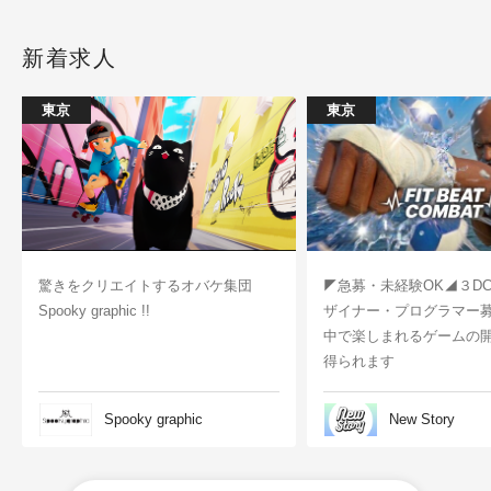
新着求人
東京
東京
驚きをクリエイトするオバケ集団
◤急募・未経験OK◢３D
Spooky graphic !!
ザイナー・プログラマー
中で楽しまれるゲームの
得られます
Spooky graphic
New Story