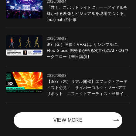
2026/08/04
「君も、スポットライトに」――アイドルを
輝かせる映像とビジュアルを現場でつくる、
imaginateの仕事
2026/08/03
8/7（金）開催！VFXはよりシンプルに。
Flow Studio 開発者が語る次世代のAI・CGワ
ークフロー【来日講演】
2026/08/03
【8/27（木）リアル開催】エフェクトアーテ
ィスト必見！ サイバーコネクトツー×アプ
リボット エフェクトアーティスト登壇イベ
ントを開催！－サイバーエージェント
VIEW MORE