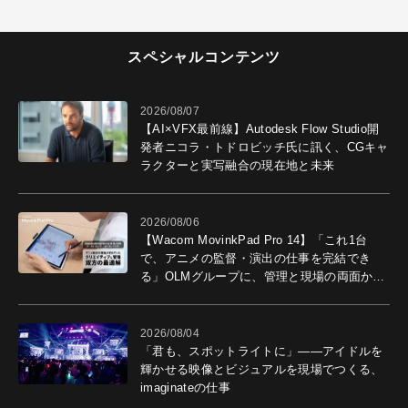
スペシャルコンテンツ
2026/08/07
【AI×VFX最前線】Autodesk Flow Studio開
発者ニコラ・トドロビッチ氏に訊く、CGキャ
ラクターと実写融合の現在地と未来
2026/08/06
【Wacom MovinkPad Pro 14】「これ1台
で、アニメの監督・演出の仕事を完結でき
る」OLMグループに、管理と現場の両面から
導入効果を聞いた
2026/08/04
「君も、スポットライトに」――アイドルを
輝かせる映像とビジュアルを現場でつくる、
imaginateの仕事