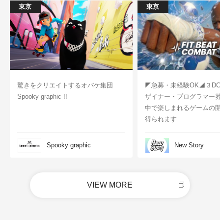
東京
東京
驚きをクリエイトするオバケ集団
◤急募・未経験OK◢３D
Spooky graphic !!
ザイナー・プログラマー
中で楽しまれるゲームの
得られます
Spooky graphic
New Story
VIEW MORE