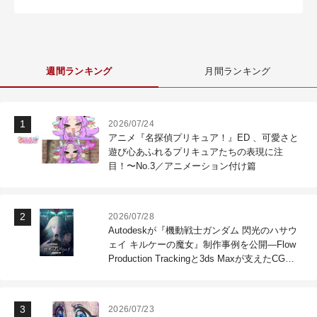
週間ランキング
月間ランキング
2026/07/24
アニメ『名探偵プリキュア！』ED 、可愛さと
遊び心あふれるプリキュアたちの表現に注
目！〜No.3／アニメーション付け篇
2026/07/28
Autodeskが『機動戦士ガンダム 閃光のハサウ
ェイ キルケーの魔女』制作事例を公開―Flow
Production Trackingと3ds Maxが支えたCG制
作現場
2026/07/23