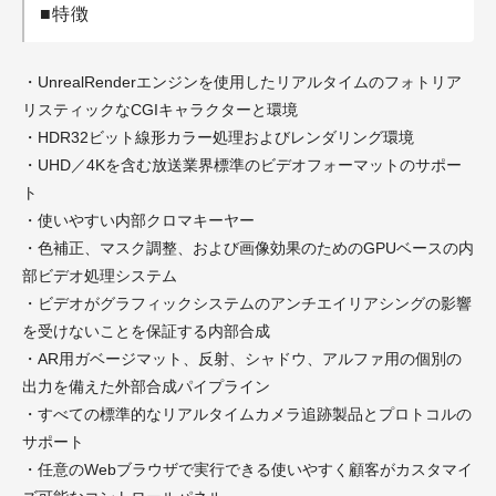
■特徴
・UnrealRenderエンジンを使用したリアルタイムのフォトリア
リスティックなCGIキャラクターと環境
・HDR32ビット線形カラー処理およびレンダリング環境
・UHD／4Kを含む放送業界標準のビデオフォーマットのサポー
ト
・使いやすい内部クロマキーヤー
・色補正、マスク調整、および画像効果のためのGPUベースの内
部ビデオ処理システム
・ビデオがグラフィックシステムのアンチエイリアシングの影響
を受けないことを保証する内部合成
・AR用ガベージマット、反射、シャドウ、アルファ用の個別の
出力を備えた外部合成パイプライン
・すべての標準的なリアルタイムカメラ追跡製品とプロトコルの
サポート
・任意のWebブラウザで実行できる使いやすく顧客がカスタマイ