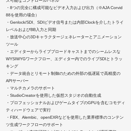
ズ可能なコントロールパネル
・8つの完全に構成可能なビデオ入力および出力（※AJA Corvid
88を使用の場合）
・Genlock/SDI、SDIビデオ信号または内部Clockを介したトライ
レベルおよびBB入力と同期
・放送中心の3Dキャラクタージェネレーターとアニメーション
ツール
・エディターからライブブロードキャストまでのシームレスな
WYSIWYGワークフロー、エディター内でのライブSDIとトラッ
キング
・データ統合とリモート制御のための外部の低遅延で高精度の
APIサーバー
・マルチカメラのサポート
・StudioCreatorを使用した仮想スタジオの自動生成
・プロフェッショナルおよびゲームタイプのGPUを含むコモディ
ティハードウェアで実行
・FBX、Alembic、openEXRなどを使用した業界標準のコンテン
ツ生成ワークフローのサポート