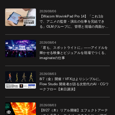
2026/08/06
【Wacom MovinkPad Pro 14】「これ1台
で、アニメの監督・演出の仕事を完結でき
る」OLMグループに、管理と現場の両面から
導入効果を聞いた
2026/08/04
「君も、スポットライトに」――アイドルを
輝かせる映像とビジュアルを現場でつくる、
imaginateの仕事
2026/08/03
8/7（金）開催！VFXはよりシンプルに。
Flow Studio 開発者が語る次世代のAI・CGワ
ークフロー【来日講演】
2026/08/03
【8/27（木）リアル開催】エフェクトアーテ