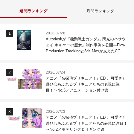
週間ランキング
月間ランキング
2026/07/28
Autodeskが『機動戦士ガンダム 閃光のハサウ
ェイ キルケーの魔女』制作事例を公開―Flow
Production Trackingと3ds Maxが支えたCG制
作現場
2026/07/24
アニメ『名探偵プリキュア！』ED 、可愛さと
遊び心あふれるプリキュアたちの表現に注
目！〜No.3／アニメーション付け篇
2026/07/23
アニメ『名探偵プリキュア！』ED 、可愛さと
遊び心あふれるプリキュアたちの表現に注目！
〜No.2／モデリング＆リギング篇