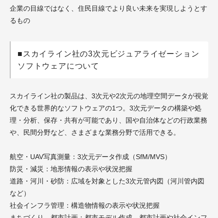
企業の目線ではなく、住民目線でより良い未来を実現しようとす
るもの
■スカイライン社の3次元ビジュアライゼーション
ソフトウェアについて
スカイライン社の製品は、3次元や2次元の地理空間データが視覚
化できる世界的なソフトウェアの1つ。3次元データの構築や処
理・分析、保存・共有が可能であり、国や自治体などの行政業務
や、民間分野など、さまざまな業務分野で活用できる。
航空・UAV写真測量：3次元データ作成（SfM/MVS）
防災・減災：地形情報の表示や状況把握
道路・河川・砂防：広域を対象とした3次元管内図（河川管内図
など）
社会インフラ管理：構造物情報の表示や状況把握
まちづくり、都市計画：都市モデル作成、都市計画や社会インフ