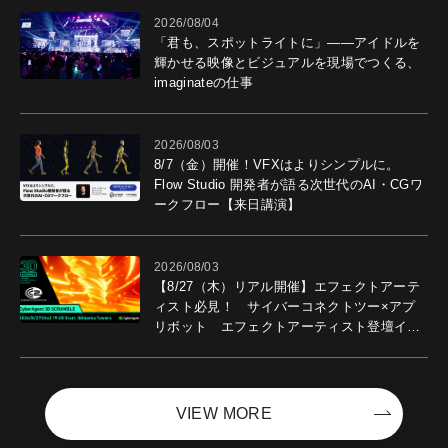
2026/08/04
「君も、スポットライトに」――アイドルを
輝かせる映像とビジュアルを現場でつくる、
imaginateの仕事
2026/08/03
8/7（金）開催！VFXはよりシンプルに。
Flow Studio 開発者が語る次世代のAI・CGワ
ークフロー【来日講演】
2026/08/03
【8/27（木）リアル開催】エフェクトアーテ
ィスト必見！ サイバーコネクトツー×アプ
リボット エフェクトアーティスト登壇イベ
ントを開催！－サイバーエージェント
VIEW MORE