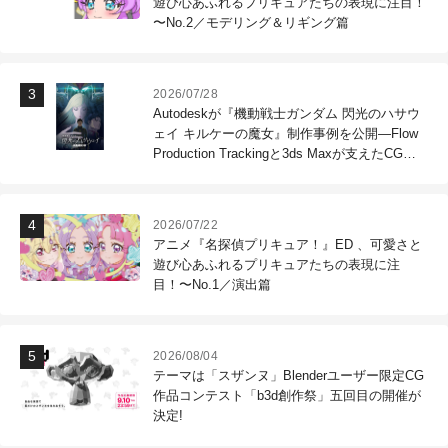
遊び心あふれるプリキュアたちの表現に注目！
〜No.2／モデリング＆リギング篇
2026/07/28
Autodeskが『機動戦士ガンダム 閃光のハサウ
ェイ キルケーの魔女』制作事例を公開―Flow
Production Trackingと3ds Maxが支えたCG制
作現場
2026/07/22
アニメ『名探偵プリキュア！』ED 、可愛さと
遊び心あふれるプリキュアたちの表現に注
目！〜No.1／演出篇
2026/08/04
テーマは「スザンヌ」Blenderユーザー限定CG
作品コンテスト「b3d創作祭」五回目の開催が
決定!