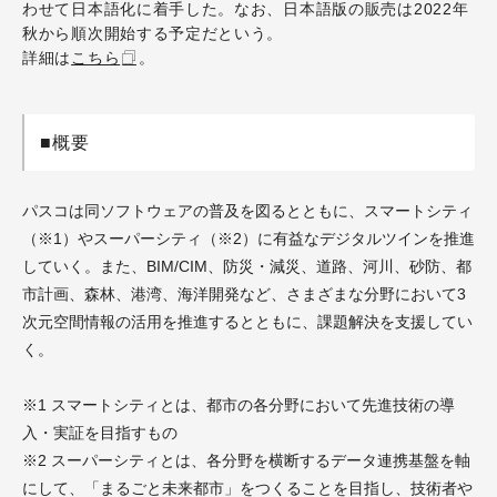
わせて日本語化に着手した。なお、日本語版の販売は2022年
秋から順次開始する予定だという。
詳細は
こちら
。
■概要
パスコは同ソフトウェアの普及を図るとともに、スマートシティ
（※1）やスーパーシティ（※2）に有益なデジタルツインを推進
していく。また、BIM/CIM、防災・減災、道路、河川、砂防、都
市計画、森林、港湾、海洋開発など、さまざまな分野において3
次元空間情報の活用を推進するとともに、課題解決を支援してい
く。
※1 スマートシティとは、都市の各分野において先進技術の導
入・実証を目指すもの
※2 スーパーシティとは、各分野を横断するデータ連携基盤を軸
にして、「まるごと未来都市」をつくることを目指し、技術者や