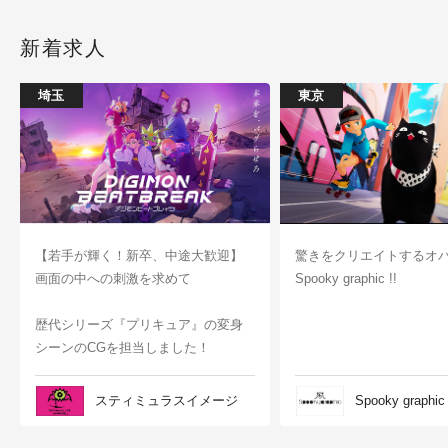
新着求人
埼玉
東京
【若手が輝く！新卒、中途大歓迎】
驚きをクリエイトするオ
画面の中への刺激を求めて
Spooky graphic !!
歴代シリーズ『プリキュア』の変身
シーンのCGを担当しました！
スティミュラスイメージ
Spooky graphic