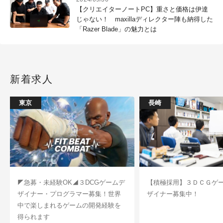
【クリエイターノートPC】重さと価格は伊達
じゃない！ maxillaディレクター陣も納得した
「Razer Blade」の魅力とは
新着求人
東京
長崎
◤急募・未経験OK◢３DCGゲームデ
【積極採用】３ＤＣＧゲ
ザイナー・プログラマー募集！世界
ザイナー募集中！
中で楽しまれるゲームの開発経験を
得られます