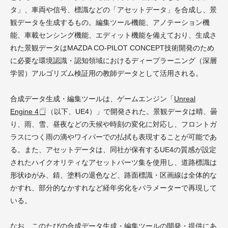
タ」、車両や信号、標識などの「アセットデータ」を合成し、景
観データを生成するもの。編集ツール機能、アノテーション機
能、車載センシング機能、エディット機能を備えており、生成さ
れた景観データはMAZDA CO-PILOT CONCEPT技術開発のため
に必要な環境認識・認知領域におけるディープラーニング（深層
学習）アルゴリズム検証用の教師データとして活用される。
合成データ生成・編集ツールは、ゲームエンジン「
Unreal
Engine 4
（以下、UE4）」で開発された。景観データは晴、曇
り、雨、雪、昼夜などの天候や時刻の変化に対応し、フロントガ
ラスにつく雨の滴やワイパーでの払拭も表現することが可能であ
る。また、アセットデータは、同社が保有するUE4の質感が設定
されたハイクオリティなアセットパーツ集を使用し、道路標識は
形状ゆがみ、錆、塗料の退色など、路面標識・区画線は全体的な
かすれ、部分的なかすれなど経年劣化をパラメーターで再現して
いる。
なお、このたびの合成データ生成・編集ツールの開発・提供にあ