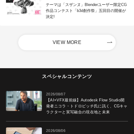
テーマは「スザンヌ」Blenderユーザー限定CG
作品コンテスト「b3d創作祭」五回目の開催が
決定!
VIEW MORE
スペシャルコンテンツ
2026/08/07
【AI×VFX最前線】Autodesk Flow Studio開
発者ニコラ・トドロビッチ氏に訊く、CGキャ
ラクターと実写融合の現在地と未来
2026/08/06