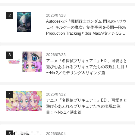
2026/07/28
Autodeskが『機動戦士ガンダム 閃光のハサウ
ェイ キルケーの魔女』制作事例を公開―Flow
Production Trackingと3ds Maxが支えたCG制
作現場
2026/07/23
アニメ『名探偵プリキュア！』ED 、可愛さと
遊び心あふれるプリキュアたちの表現に注目！
〜No.2／モデリング＆リギング篇
2026/07/22
アニメ『名探偵プリキュア！』ED 、可愛さと
遊び心あふれるプリキュアたちの表現に注
目！〜No.1／演出篇
2026/08/04