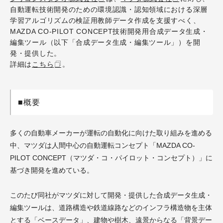
自動運転技術開発のための環境認識・認知領域における深層
学習アルゴリズムの検証用教師データ作成を支援すべく、
MAZDA CO-PILOT CONCEPT技術開発用合成データ生成・
編集ツール（以下「合成データ生成・編集ツール」）を開
発・提供した。
詳細は
こちら
。
■概要
多くの自動車メーカーが運転の自動化に向けた取り組みを進める
中、マツダは人間中心の自動運転コンセプト「MAZDA CO-
PILOT CONCEPT（マツダ・コ・パイロット・コンセプト）」に
基づき開発を進めている。
このたび同社がマツダに対して開発・提供した合成データ生成・
編集ツールは、道路構造や鉄道線路などのインフラ構造物を主体
とする「ベースデータ」、建物や樹木、遠景からなる「背景デー