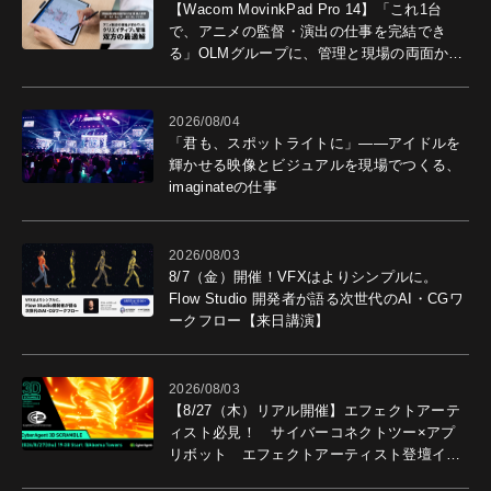
【Wacom MovinkPad Pro 14】「これ1台
で、アニメの監督・演出の仕事を完結でき
る」OLMグループに、管理と現場の両面から
導入効果を聞いた
2026/08/04
「君も、スポットライトに」――アイドルを
輝かせる映像とビジュアルを現場でつくる、
imaginateの仕事
2026/08/03
8/7（金）開催！VFXはよりシンプルに。
Flow Studio 開発者が語る次世代のAI・CGワ
ークフロー【来日講演】
2026/08/03
【8/27（木）リアル開催】エフェクトアーテ
ィスト必見！ サイバーコネクトツー×アプ
リボット エフェクトアーティスト登壇イベ
ントを開催！－サイバーエージェント